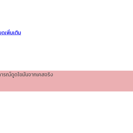
ดเพิ่มเติม
บการณ์ดูดไขมันจากเคสจริง