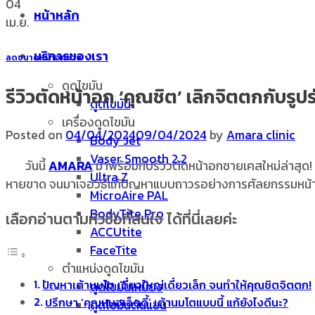
04
หน้าหลัก
เม.ย.
บริการของเรา
ลดขนาดหน้าอกชาย
ดูดไขมัน
รีวิวตัดหน้าอก ‘คุณชิต’ เลิกจิตตกกับรูปร่
ดูดไขมัน
เครื่องดูดไขมัน
Posted on
04/04/2024
09/04/2024
by
Amara clinic
Body Jet
Vaser Smooth 2.2
วันนี้
AMARA
มาพร้อมกับรีวิวตัดหน้าอกชายเคสใหม่ล่าสุด! จ
Ultra Z
หายขาด จนมาเจอวิธีแก้ปัญหาแบบถาวรอย่างการศัลยกรรมหน้าอกช
MicroAire PAL
BodyTite Pro
เลือกอ่านตามหัวข้อที่สนใจ ได้ที่นี่เลยค่ะ
ACCUtite
FaceTite
ตำแหน่งดูดไขมัน
ปัญหาเต้านมโต เดี๋ยวใหญ่เดี๋ยวเล็ก จนทำให้คุณชิตจิตตก!
ดูดไขมันเหนียง
ปรึกษา ‘คุณหมอเอ็ดดี้’ เต้านมโตแบบนี้ แก้ยังไงดีนะ?
ดูดไขมันต้นแขน