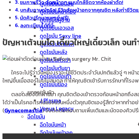
ชมภาพรีวิว ตัดหน้าอก แบบใกล้ชิดจากห้องผ่าตัด!
ดูดไขมันนมน้อย
บทสัมภาษณ์จริง! รีวิวตัดหน้าอกจากคุณชิต หลังทำชีวิตแฮ
ดูดไขมันหน้าท้อง
นัดคิวปรึกษาแพทย์ ฟรี!
ดูดไขมันผู้ชาย
ลงทะเบียนได้ที่นี่
ดูดไขมันเอวเอส
ดูดไขมัน Sexy line
ปัญหาเต้านมโต เดี๋ยวใหญ่เดี๋ยวเล็ก จนท
ดูดไขมันซิกแพค
ดูดไขมันหลัง
ดูดไขมันหัวเข่า
ดูดไขมันต้นขา
ใครจะไปรู้ว่าวันหนึ่ง เราจะใช้ชีวิตประจำวันปกติแล้วจู่ ๆ หน
ดูดไขมันข้อเท้า
ใหญ่ขึ้นเมื่อฮอร์โมนไม่สมดุล ทำให้คุณชิตเข้ารับการรักษาที่
ดูดไขมันน่อง
ยกกระชับผิว
ตลอดสองปีที่ผ่านมา คุณชิตต้องเข้าตรวจก้อนหน้าอกถึงสองคร
J Plasma
ได้ว่าเป็นโรคอะไรกันแน่จนวันหนึ่งตัวคุณชิตเองรู้สึกว่าหากทำอย
Venus Legacy
(
Gynecomastia
) จึงติดต่อสอบถามเพิ่มเติมและนัดจองคิวปร
ฉีดไขมัน
ฉีดไขมันหน้า
ฉีดไขมันหน้าอก