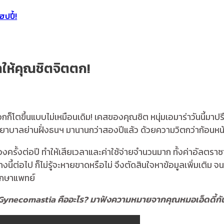
ปปี้!
ำให้คุณชิตจิตตก!
้าอกก็โตขึ้นแบบไม่เหมือนเดิม! เคสของคุณชิต หนุ่มเอมาร่าวันนี้
โรงพยาบาลย่านฝั่งธนฯ มานานกว่าสองปีแล้ว ด้วยความวิตกว่าก้อน
ั้งต่อปี ทำให้เสียเวลาและค่าใช้จ่ายจำนวนมาก ทั้งค่าอัลตรา
่างนี้ต่อไป ก็ไม่รู้จะหายขาดหรือไม่ จึงตัดสินใจหาข้อมูลเพิ่มเต
ึกษาแพทย์
Gynecomastia คืออะไร? มาฟังความหมายจากคุณหมอเอ็ดดี้กั