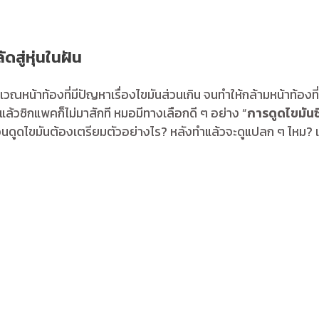
สู่หุ่นในฝัน
ิเวณหน้าท้องที่มีปัญหาเรื่องไขมันส่วนเกิน จนทำให้กล้ามหน้าท้
่แล้วซิกแพคก็ไม่มาสักที หมอมีทางเลือกดี ๆ อย่าง “
การดูดไขมัน
วก่อนดูดไขมันต้องเตรียมตัวอย่างไร? หลังทำแล้วจะดูแปลก ๆ ไหม