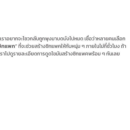
องที่เราอยากจะโชวกลับถูกพุงมาบดบังไปหมด เชื่อว่าหลายคนเลือก
ซิกแพก
” ที่จะช่วยสร้างซิกแพคให้กับหนุ่ม ๆ ภายในไม่กี่ชั่วโมง ถ้า
? เราไปดูรายละเอียดการดูดไขมันสร้างซิกแพคพร้อม ๆ กันเลย