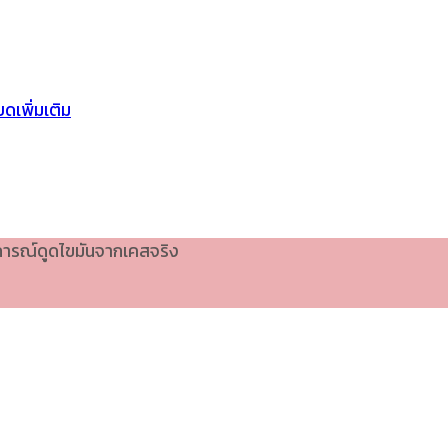
ดเพิ่มเติม
บการณ์ดูดไขมันจากเคสจริง