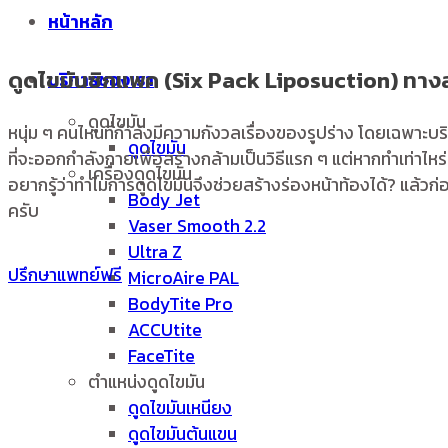
หน้าหลัก
ดูดไขมันซิกแพค (Six Pack Liposuction) ทางลัด
บริการของเรา
ดูดไขมัน
หนุ่ม ๆ คนไหนที่กำลังมีความกังวลเรื่องของรูปร่าง โดยเฉพาะบร
ดูดไขมัน
ที่จะออกกำลังกายเพื่อสร้างกล้ามเป็นวิธีแรก ๆ แต่หากทำเท่าไหร
เครื่องดูดไขมัน
อยากรู้ว่าทำไมการดูดไขมันจึงช่วยสร้างร่องหน้าท้องได้? แล้
Body Jet
ครับ
Vaser Smooth 2.2
Ultra Z
ปรึกษาแพทย์ฟรี
MicroAire PAL
BodyTite Pro
ACCUtite
FaceTite
ตำแหน่งดูดไขมัน
ดูดไขมันเหนียง
ดูดไขมันต้นแขน