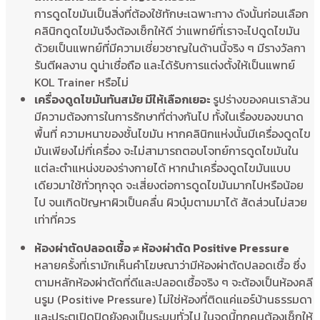
การดูดไขมันเป็นสิ่งที่ต้องใช้ทักษะเฉพาะทาง ดังนั้นก่อนเลือก
คลินิกดูดไขมันจึงต้องเช็กให้ดี ว่าแพทย์ที่เราจะไปดูดไขมัน
ด้วยเป็นแพทย์ที่มีความเชี่ยวชาญในด้านนี้จริง ๆ มีรางวัลกา
รันตีผลงาน ดูน่าเชื่อถือ และได้รับการแต่งตั้งให้เป็นแพทย์
KOL Trainer หรือไม่
เครื่องดูดไขมันทันสมัย มีให้เลือกเยอะ
รูปร่างของคนเราล้วน
มีความต้องการในการรักษาที่ต่างกันไป ทั้งในเรื่องของขนาด
พื้นที่ ความหนาของชั้นไขมัน หากคลินิกแห่งนั้นมีเครื่องดูดไข
มันเพียงไม่กี่เครื่อง จะไม่สามารถตอบโจทย์การดูดไขมันใน
แต่ละตำแหน่งของร่างกายได้ หากนำเครื่องดูดไขมันแบบ
เดียวมาใช้ทั่วทุกจุด จะเสี่ยงต่อการดูดไขมันมากไปหรือน้อย
ไป จนเกิดปัญหาผิวเป็นคลื่น ผิวบุ๋มตามมาได้ สัดส่วนไม่สวย
เท่าที่ควร
ห้องผ่าตัดปลอดเชื้อ ≠ ห้องผ่าตัด Positive Pressure
หลายครั้งที่เรามักเห็นคำโฆษณาว่ามีห้องผ่าตัดปลอดเชื้อ ซึ่ง
ตามหลักห้องผ่าตัดที่ดีและปลอดเชื้อจริง ๆ จะต้องเป็นห้องคลี
นรูม (Positive Pressure) ไม่ใช่ห้องที่ติดแค่แอร์บ้านธรรมดา
และประตูเปิดปิดยังคงเป็นระบบทั่วไป ในจุดนี้ทุกคนต้องเช็กให้