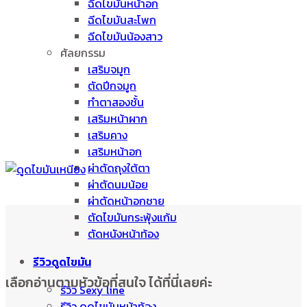
ฉีดไขมันหน้าอก
ฉีดไขมันสะโพก
ฉีดไขมันน้องสาว
ศัลยกรรม
เสริมจมูก
ตัดปีกจมูก
ทำตาสองชั้น
เสริมหน้าผาก
เสริมคาง
เสริมหน้าอก
ผ่าตัดถุงใต้ตา
ผ่าตัดนมน้อย
ผ่าตัดหน้าอกชาย
ตัดไขมันกระพุ้งแก้ม
ตัดหนังหน้าท้อง
รีวิวดูดไขมัน
เลือกอ่านตามหัวข้อที่สนใจ ได้ที่นี่เลยค่ะ
รีวิว Sexy line
รีวิว ดูดไขมันหน้าท้อง