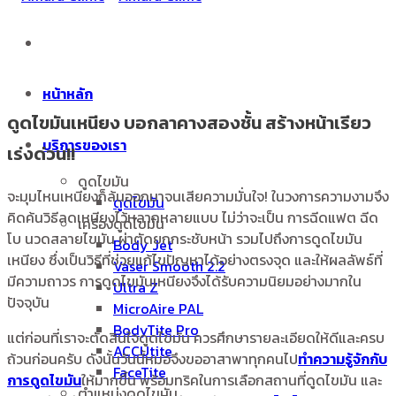
หน้าหลัก
ดูดไขมันเหนียง บอกลาคางสองชั้น สร้างหน้าเรียว
บริการของเรา
เร่งด่วน!!
ดูดไขมัน
จะมุมไหนเหนียงก็ล้นออกมาจนเสียความมั่นใจ! ในวงการความงามจึง
ดูดไขมัน
คิดค้นวิธีลดเหนียงไว้หลากหลายแบบ ไม่ว่าจะเป็น การฉีดแฟต ฉีด
เครื่องดูดไขมัน
โบ นวดสลายไขมัน ผ่าตัดยกกระชับหน้า รวมไปถึงการดูดไขมัน
Body Jet
เหนียง ซึ่งเป็นวิธีที่ช่วยแก้ไขปัญหาได้อย่างตรงจุด และให้ผลลัพธ์ที่
Vaser Smooth 2.2
มีความถาวร การดูดไขมันเหนียงจึงได้รับความนิยมอย่างมากใน
Ultra Z
ปัจจุบัน
MicroAire PAL
BodyTite Pro
แต่ก่อนที่เราจะตัดสินใจดูดไขมัน ควรศึกษารายละเอียดให้ดีและครบ
ACCUtite
ถ้วนก่อนครับ ดังนั้นวันนี้หมอจึงขออาสาพาทุกคนไป
ทำความรู้จักกับ
FaceTite
การดูดไขมัน
ให้มากขึ้น พร้อมทริคในการเลือกสถานที่ดูดไขมัน และ
ตำแหน่งดูดไขมัน