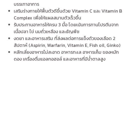
บรรเทาอาการ
เสริมร่างกายให้ฟื้นตัวดีขึ้นด้วย Vitamin C และ Vitamin B
Complex เพื่อให้แผลสมานตัวเร็วขึ้น
รับประทานอาหารให้ครบ 3 มื้อ โดยเน้นการทานโปรตีนจาก
เนื้อปลา ไข่ นมถั่วเหลือง และธัญพืช
งดยา และอาหารเสริม ที่ส่งผลต่อการแข็งตัวของเลือด 2
สัปดาห์ (Aspirin, Warfarin, Vitamin E, Fish oil, Ginko)
หลีกเลี่ยงอาหารไม่สะอาด อาหารทะเล อาหารเค็ม ของหมัก
ดอง เครื่องดื่มแอลกอฮอล์ และอาหารที่มีน้ำตาลสูง