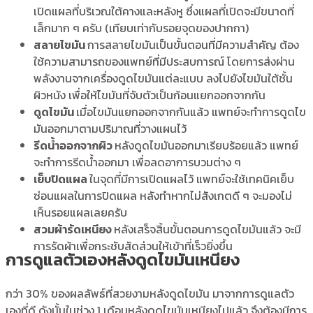
เปิดแผลที่บริเวณใต้คางและหลังหู ซึ่งแผลที่เปิดจะมีขนาดที่
เล็กมาก ๆ ครับ (เทียบเท่ากับรอยจุดของปากกา)
สลายไขมัน
การสลายไขมันเป็นขั้นตอนที่มีความสำคัญ ต้อง
ใช้ความสามารถของแพทย์ที่มีประสบการณ์ โดยการส่งผ่าน
พลังงานจากเครื่องดูดไขมันแต่ละแบบ ลงไปยังไขมันใต้ชั้น
ผิวหนัง เพื่อให้ไขมันที่จับตัวเป็นก้อนแยกออกจากกัน
ดูดไขมัน
เมื่อไขมันแยกออกจากกันแล้ว แพทย์จะทำการดูดไข
มันออกมาตามปริมาณที่วางแผนไว้
รีดน้ำออกจากผิว
หลังดูดไขมันออกมาเรียบร้อยแล้ว แพทย์
จะทำการรีดน้ำออกมา เพื่อลดอาการบวมต่าง ๆ
เย็บปิดแผล
ในจุดที่มีการเปิดแผลไว้ แพทย์จะใช้เทคนิคเย็บ
ซ่อนแผลในการปิดแผล หลังทำหากไม่สังเกตดี ๆ จะมองไม่
เห็นรอยแผลเลยครับ
สวมผ้ารัดเหนียง
หลังเสร็จสิ้นขั้นตอนการดูดไขมันแล้ว จะมี
การรัดผ้าเพื่อกระชับสัดส่วนให้เข้าที่เร็วยิ่งขึ้น
การดูแลตัวเองหลังดูดไขมันเหนียง
กว่า 30% ของผลลัพธ์ที่สวยงามหลังดูดไขมัน มาจากการดูแลตัว
เองที่ดี ดังนั้นในช่วง 1 เดือนหลังดูดไขมันเหนียงไปแล้ว จึงต้องมีการ