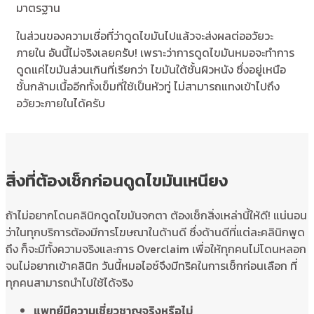
มาตรฐาน
ในส่วนของความเชื่อที่ว่าดูดไขมันไปแล้วจะส่งผลต่ออวัยวะ
ภายใน อันนี้ไม่จริงเลยครับ! เพราะว่าการดูดไขมันหมอจะทำการ
ดูดแค่ไขมันส่วนเกินที่เรียกว่า ไขมันใต้ชั้นผิวหนัง ซึ่งอยู่เหนือ
ชั้นกล้ามเนื้ออีกทั้งเข็มที่ใช้เป็นหัวทู่ ไม่สามารถแทงเข้าไปถึง
อวัยวะภายในได้ครับ
สิ่งที่ต้องเช็กก่อนดูดไขมันเหนียง
ถ้าไม่อยากโดนคลินิกดูดไขมันจกตา ต้องเช็กสิ่งเหล่านี้ให้ดี! แน่นอน
ว่าในทุกบริการต้องมีการโฆษณาในด้านดี ซึ่งด้านดีที่แต่ละคลินิกพูด
ถึง ก็จะมีทั้งความจริงและการ Overclaim เพื่อให้ทุกคนไม่โดนหลอก
จนไม่อยากเข้าคลินิก วันนี้หมอไอซ์จึงมีทริคในการเช็กก่อนเลือก ที่
ทุกคนสามารถนำไปใช้ได้จริง
แพทย์มีความเชี่ยวชาญจริงหรือไม่