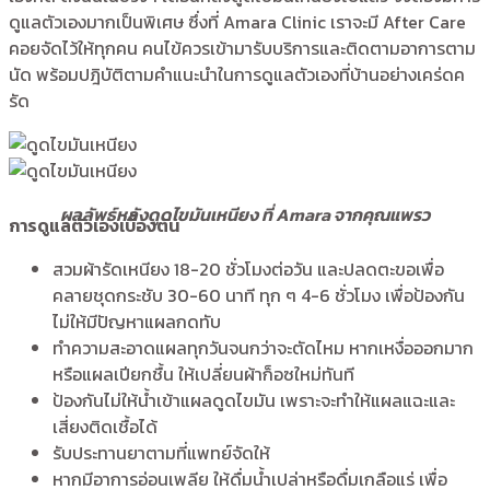
ดูแลตัวเองมากเป็นพิเศษ ซึ่งที่ Amara Clinic เราจะมี After Care
คอยจัดไว้ให้ทุกคน คนไข้ควรเข้ามารับบริการและติดตามอาการตาม
นัด พร้อมปฎิบัติตามคำแนะนำในการดูแลตัวเองที่บ้านอย่างเคร่ดค
รัด
ผลลัพธ์หลังดูดไขมันเหนียง ที่ Amara
จากคุณแพรว
การดูแลตัวเองเบื้องต้น
สวมผ้ารัดเหนียง 18-20 ชั่วโมงต่อวัน และปลดตะขอเพื่อ
คลายชุดกระชับ 30-60 นาที ทุก ๆ 4-6 ชั่วโมง เพื่อป้องกัน
ไม่ให้มีปัญหาแผลกดทับ
ทำความสะอาดแผลทุกวันจนกว่าจะตัดไหม หากเหงื่อออกมาก
หรือแผลเปียกชื้น ให้เปลี่ยนผ้าก็อซใหม่ทันที
ป้องกันไม่ให้น้ำเข้าแผลดูดไขมัน เพราะจะทำให้แผลแฉะและ
เสี่ยงติดเชื้อได้
รับประทานยาตามที่แพทย์จัดให้
หากมีอาการอ่อนเพลีย ให้ดื่มน้ำเปล่าหรือดื่มเกลือแร่ เพื่อ