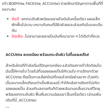
(หัว BODYtite, FACEtite, ACCUtite) ช่วยรักษาปัญหาตามพื้นที่ที่
เหมาะสม
ข้อดี :
ยกกระชับผิวพร้อมสลายไขมันในครั้งเดียว แผลเล็ก
พักฟื้นไม่นาน เหมาะกับคนที่มีผิวย้วยและส่วนเกินในระยะเริ่ม
ต้น
ข้อเสีย :
ไม่สามารถสลายไขมันที่หนามาก ๆ ได้ดีเท่าที่ควร
ACCUtite ลดเหนียง พร้อมกระชับผิว ไม่ทิ้งแผลเป็น!
สำหรับใครที่กำลังเริ่มมีปัญหาเหนียง แล้วต้องการกำจัดก้อนไข
มันนี้ให้หายไป โดยไม่ทิ้งรอยแผลเป็นให้กวนใจ การรักษาด้วย
ACCUtite ถือเป็นทางเลือกใหม่ที่ตอบโจทย์อย่างมาก ด้วยหัว
เข็มขนาดเล็กเทียบเท่าเข็มฟิลเลอร์ ทำให้หลังการรักษาไม่เกิด
รอยแผลเป็น ส่วนเกินสลายทันทีด้วยพลังงานคลื่นความถี่วิทยุ
พร้อมยกกระชับผิว ฟื้นคืนความอ่อนเยาว์ในครั้งเดียว (อ่านเพิ่ม
เติมที่นี่…ACCUtite)