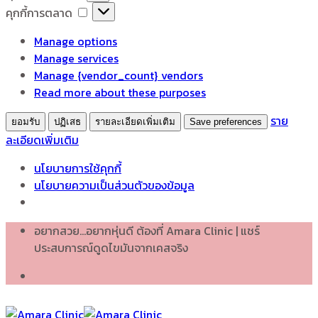
เก็บ
คุกกี้
คุกกี้การตลาด
สถิติ
การ
Manage options
ตลาด
Manage services
Manage {vendor_count} vendors
Read more about these purposes
ราย
ยอมรับ
ปฏิเสธ
รายละเอียดเพิ่มเติม
Save preferences
ละเอียดเพิ่มเติม
นโยบายการใช้คุกกี้
นโยบายความเป็นส่วนตัวของข้อมูล
Skip
อยากสวย...อยากหุ่นดี ต้องที่ Amara Clinic | แชร์
to
ประสบการณ์ดูดไขมันจากเคสจริง
content