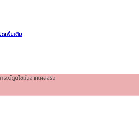
ดเพิ่มเติม
บการณ์ดูดไขมันจากเคสจริง