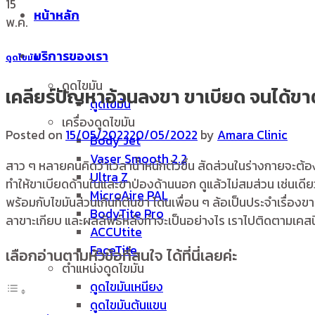
15
หน้าหลัก
พ.ค.
บริการของเรา
ดูดไขมัน
ดูดไขมัน
เคลียร์ปัญหาอ้วนลงขา ขาเบียด จนได้ขา
ดูดไขมัน
เครื่องดูดไขมัน
Posted on
15/05/2022
20/05/2022
by
Amara Clinic
Body Jet
Vaser Smooth 2.2
สาว ๆ หลายคนคิดว่าเวลาน้ำหนักตัวขึ้น สัดส่วนในร่างกายจะต้อ
Ultra Z
ทำให้ขาเบียดด้านในและขาป่องด้านนอก ดูแล้วไม่สมส่วน เช่นเดียวกับ
MicroAire PAL
พร้อมกับไขมันส่วนเกินที่ต้นขา โดนเพื่อน ๆ ล้อเป็นประจำเรื่
BodyTite Pro
ลาขาะเกียบ และผลลัพธ์หลังทำจะเป็นอย่างไร เราไปติดตามเคสนี
ACCUtite
FaceTite
เลือกอ่านตามหัวข้อที่สนใจ ได้ที่นี่เลยค่ะ
ตำแหน่งดูดไขมัน
ดูดไขมันเหนียง
ดูดไขมันต้นแขน