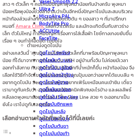
Vaser Smooth 2.2
สาว ๆ ตัวเล็ก ๆ คนไหนมีปัญหาพุงหมาน้อยกันบ้างครับ พุงหมา
Ultra Z
น้อยหรือพุงป่องช่วงล่าง นับว่าเป็นอีกหนึ่งปัญหาไขมันสะสมบริเวณ
MicroAire PAL
หน้าท้องส่วนล่างที่กวนใจเป็นอันดับต้น ๆ ของสาว ๆ ที่มาปรึกษา
BodyTite Pro
หมอที่
Amara Clinic
เลยก็ว่าได้ครับ และมักจะเกิดขึ้นกับสาวร่าง
ACCUtite
เล็ก ตัวไม่ใหญ่ ทำให้มีปัญหาเรื่องการใส่เสื้อผ้า ไซซ์กางเกงขยับขึ้น
FaceTite
เรื่อย ๆ จนทำให้อึดอัด ไม่มั่นใจ
ตำแหน่งดูดไขมัน
ดูดไขมันเหนียง
อย่างเคสวันนี้ ‘คุณปุ้น’ คนไข้สาวตัวเล็กที่มาพร้อมปัญหาพุงหมา
ดูดไขมันต้นแขน
น้อย ที่ได้มาจากการทำงานแบบ WFH อยู่บ้านทั้งวัน ไม่ค่อยมีเวลา
ดูดไขมันนมน้อย
ออกกำลังกาย กินจุกจิกทั้งวัน รู้ตัวอีกทีน้ำหนักก็ขึ้น หน้าท้องป่อง จึง
ดูดไขมันหน้าท้อง
เลือกใช้วิธีกำจัดไขมันอย่างตรงจุด คุณปุ้นบอกว่าอยากได้แบบลีน ๆ
ดูดไขมันผู้ชาย
อยากดูดไขมัน Sexy Line เพราะอยากเฟิร์มเหมือนคนเข้ายิม เดี๋ยว
ดูดไขมันเอวเอส
เรามาดูกันครับว่า งานนี้หมอจะใช้เทคนิคพิเศษอะไรบ้าง และผลลัพธ์
ดูดไขมัน Sexy line
หลังลดพุงหมาน้อย ทำร่อง 11 ปั้น Sexy Line สวย ๆ จะออกมาเป็น
ดูดไขมันซิกแพค
ยังไง เราไปดูกันเลยครับ
ดูดไขมันหลัง
เลือกอ่านตามหัวข้อที่สนใจ ได้ที่นี่เลยค่ะ
ดูดไขมันหัวเข่า
ดูดไขมันต้นขา
ดูดไขมันข้อเท้า