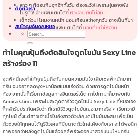
สาว ๆ ที่ชอบกินจุกจิกทั้งวัน ต้องระวัง! เพราะหุ่นอาจพัง
ติดต่อเรา
ไม่รู้ตัว! อ่านเพิ่มเติมได้ที่
หิวบ่อย กินไม่อิ่ม
เช็คด่วน! โหมงานหนัก นอนเกือบสว่างทุกวัน อาจเป็นที่มา
สนใจคุยกับคุณหมอ
ของความอ้วน อ่านเพิ่มเติมได้ที่
นอนดึกทำให้อ้วน
ทำไมคุณปุ้นถึงตัดสินใจดูดไขมัน Sexy Line
สร้างร่อง 11
จุดพีคนี้เองทำให้คุณปุ้นถึงกับหมดความมั่นใจ เสียเซลฟ์หนักมาก
ครับ จนอยากลดพุงหมาน้อยแบบเร่งด่วน ด้วยการดูดไขมันหน้า
ท้อง จากนั้นก็เริ่มหาข้อมูลทางอินเตอร์เน็ต หาไปหามาก็มาพบกับ
Amara Clinic เพราะไปสะดุดตารีวิวดูดไขมัน Sexy Line ที่หมอเอง
ก็กล้ารับประกันครับว่า ที่เรามีรีวิวดูดไขมันเยอะมากจริง ๆ เรียกว่ามี
ทุกไซซ์ ตั้งแต่สาวเจ้าเนื้อไปถึงสาวตัวเล็กแต่มีไขมันสะสม เพื่อเป็น
ตัวช่วยให้ทุกคนได้ดูรีวิวเคสที่มีขนาดตัวใกล้เคียงกับเรา จะได้พอนึก
ภาพออกว่าหลังดูดไขมันแล้วผลลัพธ์จะออกมาสวยแบบไหนครับ