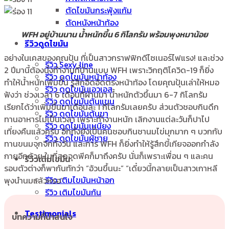
ตัดไขมันกระพุ้งแก้ม
ตัดหนังหน้าท้อง
WFH อยู่บ้านนาน น้ำหนักขึ้น 6 กิโลกรัม พร้อมพุงหมาน้อย
รีวิวดูดไขมัน
อย่างในเคสของคุณปุ้น ที่เป็นสาวกราฟฟิกดีไซเนอร์ไฟแรง! และช่วง
รีวิว Sexy line
2 ปีมานี้ต้องนั่งทำงานที่บ้านแบบ WFH เพราะวิกฤติโควิด-19 ก็ยิ่ง
รีวิว ดูดไขมันหน้าท้อง
ทำให้น้ำหนักเพิ่มขึ้น รู้สึกอึดอัดตรงหน้าท้อง โดยคุณปุ้นเล่าให้หมอ
รีวิว ดูดไขมันเอวเอส
ฟังว่า ช่วงเวลา 6 เดือนที่ผ่านมา น้ำหนักตัวขึ้นมา 6-7 กิโลกรัม
รีวิว ดูดไขมันต้นแขน
เรียกได้ว่าเพิ่มขึ้นมาเดือนละ 1 กิโลกรัมเลยครับ ส่วนตัวชอบกินดึก
รีวิว ดูดไขมันต้นขา
ทานอาหารไม่เป็นเวลา เพราะทำงานหนัก เลิกงานแต่ละวันก็ปาไป
รีวิว ดูดไขมันเหนียง
เที่ยงคืนแล้วครับ อีกทั้งยังเป็นคนชอบกินชานมไข่มุกมาก ๆ บวกกับ
รีวิว ดูดไขมันผู้ชาย
ทานขนมจุกจิกทั้งวัน และการ WFH ก็ยิ่งทำให้รู้สึกขี้เกียจออกกำลัง
กายอีกด้วย ในที่สุดจุดพีคก็มาถึงครับ นั่นก็เพราะเพื่อน ๆ และคน
รีวิวเติมไขมัน
รอบตัวต่างก็พากันทักว่า “อ้วนขึ้นนะ” “เดี๋ยวนี้กลายเป็นสาวเกาหลี
รีวิว เติมไขมันหน้าอก
พุงนำนมแล้วหรอ”
รีวิว เติมไขมันก้น
Testimonials
บทความที่น่าสนใจ