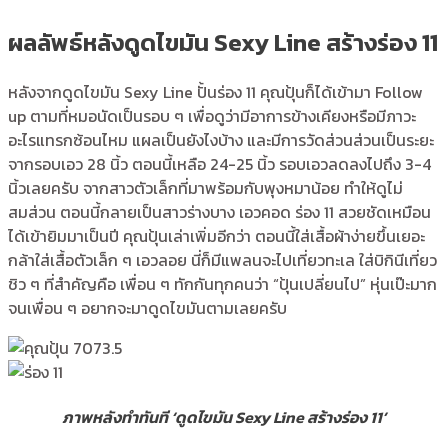
ผลลัพธ์หลังดูดไขมัน Sexy Line สร้างร่อง 11
หลังจากดูดไขมัน Sexy Line ปั้นร่อง 11 คุณปุ้นก็ได้เข้ามา Follow
up ตามที่หมอนัดเป็นรอบ ๆ เพื่อดูว่ามีอาการข้างเคียงหรือมีภาวะ
อะไรแทรกซ้อนไหม แผลเป็นยังไงบ้าง และมีการวัดส่วนส่วนเป็นระยะ
จากรอบเอว 28 นิ้ว ตอนนี้เหลือ 24-25 นิ้ว รอบเอวลดลงไปถึง 3-4
นิ้วเลยครับ จากสาวตัวเล็กที่มาพร้อมกับพุงหมาน้อย ทำให้ดูไม่
สมส่วน ตอนนี้กลายเป็นสาวร่างบาง เอวคอด ร่อง 11 สวยชัดเหมือน
ได้เข้ายิมมาเป็นปี คุณปุ้นเล่าเพิ่มอีกว่า ตอนนี้ใส่เสื้อผ้าง่ายขึ้นเยอะ
กล้าใส่เสื้อตัวเล็ก ๆ เอวลอย นี่ก็มีแพลนจะไปเที่ยวทะเล ใส่บิกินีเที่ยว
ชิว ๆ ที่สำคัญคือ เพื่อน ๆ ทักกันทุกคนว่า “ปุ้นเปลี่ยนไป” หุ่นเป๊ะมาก
จนเพื่อน ๆ อยากจะมาดูดไขมันตามเลยครับ
ภาพหลังทำทันที ‘ดูดไขมัน Sexy Line สร้างร่อง 11’