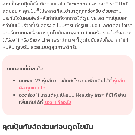
จากนั้นคุณปุ้นก็เริ่มติดตามเราใน Facebook และเวลาที่เรามี LIVE
สดบ่อย ๆ คุณปุ้นก็ไม่พลาดที่จะเข้ามาดูทุกครั้งครับ ด้วยความ
ประทับใจในผลลัพธ์หลังทำทันทีจากการได้ดู LIVE สด คุณปุ้นบอก
กว่ามันเป็นรีวิวที่เรียลจริง ๆ ไม่มีการแต่งรูปแน่นอน เลยตัดสินใจเข้า
มาปรึกษาหมอเรื่องการดูดไขมันลดพุงหมาน้อยครับ รวมไปถึงอยาก
ได้ร่อง 11 หรือ Sexy Line เพราะไหน ๆ ก็ดูดไขมันแล้วก็อยากทำให้
หุ่นลีน ดูเฟิร์ม สวยแบบดูสุขภาพดีครับ
บทความที่น่าสนใจ
คนผอม VS หุ่นลีน ต่างกันยังไง อ่านเพิ่มเติมได้ที่
หุ่นลีน
คือ หุ่นแบบไหน
อวดร่อง 11 เทรนด์หุ่นเป๊ะแบบ Healthy ใครๆ ก็มีได้ อ่าน
เพิ่มเติมได้ที่
ร่อง 11 คืออะไร
คุณปุ้นกับสัดส่วนก่อนดูดไขมัน