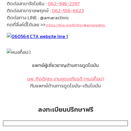
ติดต่อสาขารัชโยธิน :
062-946-2397
ติดต่อสาขาราชพฤกษ์ :
062-556-6623
ติดต่อทาง LINE : @amaraclinic
กดที่ลิ้งค์นี้ได้เลย >>
https://line.me/R/ti/p/@amaraclinic
แพทย์ผู้เชี่ยวชาญด้านการดูดไขมัน
นพ. กิตติคุณ งามอุดมเกียรติ (หมอท็อป)
ทีมแพทย์ด้านการดูดไขมัน-เติมไขมัน
ลงทะเบียนปรึกษาฟรี