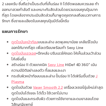
2 เลยครับ ซึ่งถือว่าเป็นระดับที่เห็นร่อง 11 ได้ชัดพอสมควรเลย ทำ
ออกมาสวยกำลังดี และเหมาะกับสัดส่วนโดยรวมของคุณปุ้นมาก
ที่สุด โดยหลังจากประเมินสัดส่วนก็มาพูดคุยตกลงถึงแนวทางการ
รักษา ซึ่งรายละเอียดในเคสคุณปุ้นมีดังนี้ครับ
แผนการรักษา
ดูดไขมันหน้าท้อง
บนและล่าง ลดพุงหมาน้อย เคลียร์ไขมัน
ออกให้มากที่สุด เพื่อเตรียมพร้อมทำ Sexy Line
ดูดไขมันเอวเอส
+ปีกหลัง ปรับเอวให้คอด ให้เห็นส่วนเว้าส่วน
โค้งยิ่งขึ้น
สร้างร่อง 11 ด้วยเทคนิค
Sexy Line
HiDef 4D 360
° เน้น
ความมีมิติอย่างลงตัว ทั้งแสงและเงา
กระชับผิวหน้าท้องบนและล่าง ปั้นร่อง 11 ได้เฟิร์มขึ้นด้วย
J
Plasma
ดูดไขมันด้วย
Vaser Smooth 2.2
เครื่องเวเซอร์รุ่นใหม่ล่าสุด
ดูดไขมันได้เยอะ ได้เร็ว ใช้เวลาไม่นาน
ดูดไขมันและกระชับผิว ด้วยการใช้ยาชาและดมยาสลบโดย
วิสัญญีแพทย์