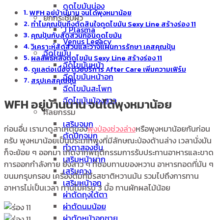
ดูดไขมันน่อง
WFH อยู่บ้านนาน จนได้พุงหมาน้อย
ยกกระชับผิว
ทำไมคุณปุ้นถึงตัดสินใจดูดไขมัน Sexy Line สร้างร่อง 11
J Plasma
คุณปุ้นกับสัดส่วนก่อนดูดไขมัน
Venus Legacy
วิเคราะห์สัดส่วนและวางแผนการรักษา เคสคุณปุ้น
ฉีดไขมัน
ผลลัพธ์หลังดูดไขมัน Sexy Line สร้างร่อง 11
ฉีดไขมันหน้า
ดูแลต่อเนื่อง ด้วยบริการ After Care เพิ่มความเฟิร์ม
ฉีดไขมันหน้าอก
สรุปเคสคุณปุ้น
ฉีดไขมันสะโพก
ฉีดไขมันน้องสาว
WFH อยู่บ้านนาน จนได้พุงหมาน้อย
ศัลยกรรม
เสริมจมูก
ก่อนอื่น เรามาดูสาเหตุของ
พุงป่องช่วงล่าง
หรือพุงหมาน้อยกันก่อน
ตัดปีกจมูก
ครับ พุงหมาน้อยเป็นประเภทพุงที่มีลักษณะป่องด้านล่าง เวลานั่งมัน
ทำตาสองชั้น
ก็จะย้อย ๆ ออกมา เกิดจากพฤติกรรมการรับประทานอาหารและขาด
เสริมหน้าผาก
การออกกำลังกาย ยิ่งสาว ๆ ที่ชอบทานของหวาน อาหารทอดที่มัน ๆ
เสริมคาง
ขนมกรุบกรอบ เครื่องดื่มที่มีรสชาติหวานมัน รวมไปถึงการทาน
เสริมหน้าอก
อาหารไม่เป็นเวลา ทานไม่ครบ 3 มื้อ ทานผักผลไม้น้อย
ผ่าตัดถุงใต้ตา
ผ่าตัดนมน้อย
ผ่าตัดหน้าอกชาย