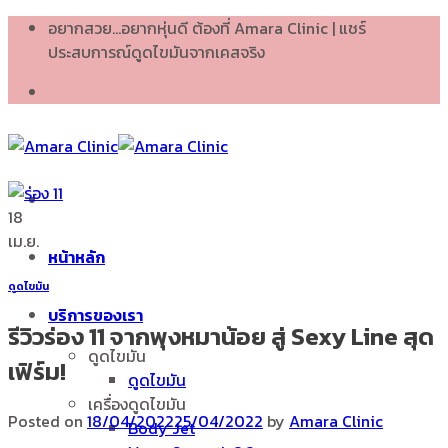
Skip
อยากสวย...อยากหุ่นดี ต้องที่ Amara Clinic | แชร์
to
ประสบการณ์ดูดไขมันจากเคสจริง
content
18
เม.ย.
หน้าหลัก
ดูดไขมัน
บริการของเรา
รีวิวร่อง 11 จากพุงหมาน้อย สู่ Sexy Line สุด
ดูดไขมัน
เฟิร์ม!
ดูดไขมัน
เครื่องดูดไขมัน
Posted on
18/04/2022
25/04/2022
by
Amara Clinic
Body Jet