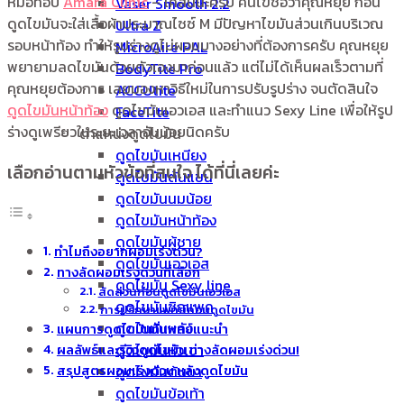
หมอท็อป
Amara Clinic
– เคสนี้นะครับ คนไข้ชื่อว่าคุณหยุย ก่อน
Vaser Smooth 2.2
ดูดไขมันจะใส่เสื้อผ้าประมาณไซซ์ M มีปัญหาไขมันส่วนเกินบริเวณ
Ultra Z
รอบหน้าท้อง ทำให้รูปร่างดูไม่ผอมบางอย่างที่ต้องการครับ คุณหยุย
MicroAire PAL
พยายามลดไขมันด้วยตัวเองมาก่อนแล้ว แต่ไม่ได้เห็นผลเร็วตามที่
BodyTite Pro
คุณหยุยต้องการ เลยมองหาวิธีใหม่ในการปรับรูปร่าง จนตัดสินใจ
ACCUtite
ดูดไขมันหน้าท้อง
ดูดไขมันเอวเอส และทำแนว Sexy Line เพื่อให้รูป
FaceTite
ร่างดูเพรียวในระยะเวลาอันน้อยนิดครับ
ตำแหน่งดูดไขมัน
ดูดไขมันเหนียง
เลือกอ่านตามหัวข้อที่สนใจ ได้ที่นี่เลยค่ะ
ดูดไขมันต้นแขน
ดูดไขมันนมน้อย
ดูดไขมันหน้าท้อง
ดูดไขมันผู้ชาย
ทำไมถึงอยากผอมเร่งด่วน?
ดูดไขมันเอวเอส
ทางลัดผอมเร่งด่วนที่เลือก
ดูดไขมัน Sexy line
สัดส่วนก่อนดูดไขมันเอวเอส
ดูดไขมันซิกแพค
การปรึกษาแพทย์ก่อนดูดไขมัน
ดูดไขมันหลัง
แผนการดูดไขมันที่แพทย์แนะนำ
ดูดไขมันหัวเข่า
ผลลัพธ์และรีวิวดูดไขมัน ทางลัดผอมเร่งด่วน!
ดูดไขมันต้นขา
สรุปสูตรผอมเร่งด่วน หลังดูดไขมัน
ดูดไขมันข้อเท้า