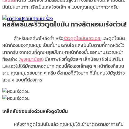
เวเซอร์
ก็ตาม แต่พลังความร้อนจะไม่สูงเท่า จึงเหมาะกับเคสที่มีชั้นไข
มันไม่หนามาก หรือเป็นเคสไซซ์เล็ก ๆ แบบคุณหยุยมากกว่าครับ
ผลลัพธ์และรีวิวดูดไขมัน ทางลัดผอมเร่งด่วน!
สำหรับผลลัพธ์หลังทำ หรือ
รีวิวดูดไขมันเอวเอส
และดูดไขมัน
หน้าท้องของคุณหยุย เป็นที่น่าประทับใจ และเป็นไปตามที่คาดหวังไว้
มากครับ จากเดิมที่คุณหยุยมีปัญหาหน้าท้องยื่นออกมาบริเวณหน้า
ท้องล่าง (
พุงหมาน้อย
) มีสภาพผิวที่ดูย้วย ๆ เล็กน้อย (ผิวไม่เฟิร์ม)
และเอวไม่ได้มีความคอดมาก ตอนนี้คือเอวเล็กสุด ๆ หน้าท้องก็แบน
ราบ คุณหยุยชอบมาก ๆ ครับ ซึ่งหมอก็ดีใจมาก ที่เห็นคนไข้มีรูปร่าง
สวย ๆ แบบที่ต้องการ
เคล็ดลับผอมเร่งด่วนหลังดูดไขมัน
หลังจากดูดไขมันไปแล้ว คุณหยุยได้เข้ามาติดตามอาการกับ