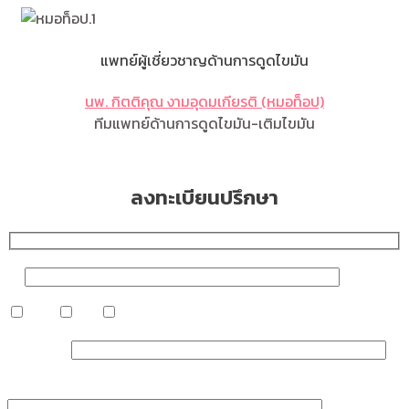
แพทย์ผู้เชี่ยวชาญด้านการดูดไขมัน
นพ. กิตติคุณ งามอุดมเกียรติ (หมอท็อป)
ทีมแพทย์ด้านการดูดไขมัน-เติมไขมัน
ลงทะเบียนปรึกษา
ชื่อ
หญิง
ชาย
อื่น ๆ
เบอร์มือถือ
บริการ/ตำแหน่งที่สนใจ...