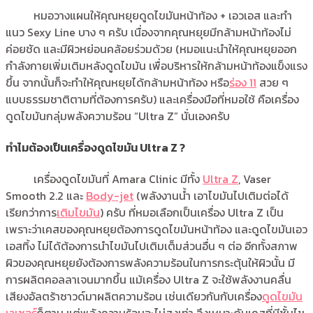
หมอวางแผนให้คุณหยุยดูดไขมันหน้าท้อง + เอวเอส และทำ
แนว Sexy Line บาง ๆ ครับ เนื่องจากคุณหยุยมีกล้ามหน้าท้องไม่
ค่อยชัด และมีผิวหย่อนคล้อยร่วมด้วย (หมอแนะนำให้คุณหยุยออก
กำลังกายเพิ่มเติมหลังดูดไขมัน เพื่อบริหารให้กล้ามหน้าท้องแข็งแรง
ขึ้น จากนั้นก็จะทำให้คุณหยุยได้กล้ามหน้าท้อง หรือ
ร่อง 11
สวย ๆ
แบบธรรมชาติตามที่ต้องการครับ) และเครื่องมือที่หมอใช้ คือเครื่อง
ดูดไขมันกลุ่มพลังความร้อน “Ultra Z” นั่นเองครับ
ทำไมต้องเป็นเครื่องดูดไขมัน Ultra Z ?
เครื่องดูดไขมันที่ Amara Clinic มีทั้ง
Ultra Z
, Vaser
Smooth 2.2 และ
Body-jet
(พลังงานน้ำ เอาไขมันไปเติมต่อได้
เรียกว่าการ
เติมไขมัน
) ครับ ที่หมอเลือกเป็นเครื่อง Ultra Z เป็น
เพราะว่าเคสของคุณหยุยต้องการดูดไขมันหน้าท้อง และดูดไขมันเอว
เอสทิ้ง ไม่ได้ต้องการนำไขมันไปเติมเต็มส่วนอื่น ๆ ต่อ อีกทั้งสภาพ
ผิวของคุณหยุยยังต้องการพลังความร้อนในการกระตุ้นให้ผิวนั้น มี
การผลิตคอลลาเจนมากขึ้น แม้เครื่อง Ultra Z จะใช้พลังงานคลื่น
เสียงอัลตร้าซาวด์มาผลิตความร้อน เช่นเดียวกันกับเครื่อง
ดูดไขมัน