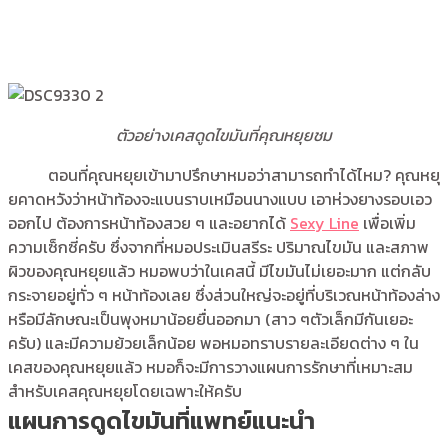
ตัวอย่างเคสดูดไขมันที่คุณหยุยชม
ตอนที่คุณหยุยเข้ามาปรึกษาหมอว่าสามารถทำได้ไหม? คุณหยุ
ยคาดหวังว่าหน้าท้องจะแบนราบเหมือนนางแบบ เอาห่วงยางรอบเอว
ออกไป ต้องการหน้าท้องสวย ๆ และอยากได้
Sexy Line
เพื่อเพิ่ม
ความเซ็กซี่ครับ ซึ่งจากที่หมอประเมินสรีระ ปริมาณไขมัน และสภาพ
ผิวของคุณหยุยแล้ว หมอพบว่าในเคสนี้ มีไขมันไม่เยอะมาก แต่กลับ
กระจายอยู่ทั่ว ๆ หน้าท้องเลย ซึ่งส่วนใหญ่จะอยู่ที่บริเวณหน้าท้องล่าง
หรือมีลักษณะเป็นพุงหมาน้อยยื่นออกมา (สาว ๆตัวเล็กมีกันเยอะ
ครับ) และมีความย้วยเล็กน้อย พอหมอทราบรายละเอียดต่าง ๆ ใน
เคสของคุณหยุยแล้ว หมอก็จะมีการวางแผนการรักษาที่เหมาะสม
สำหรับเคสคุณหยุยโดยเฉพาะให้ครับ
แผนการดูดไขมันที่แพทย์แนะนำ