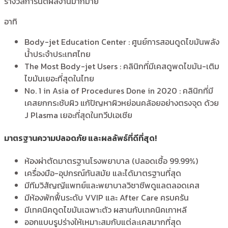
รางวัลการันตีผลงานมากมาย
อาทิ
Body-jet Education Center : ศูนย์การสอนดูดไขมันพลัง
น้ำประจำประเทศไทย
The Most Body-jet Users : คลินิกที่มีเคสดูพดไขมัน-เติม
ไขมันเยอะที่สุดในไทย
No. 1 in Asia of Procedures Done in 2020 : คลินิกที่มี
เคสยกกระชับผิว แก้ปัญหาผิวหย่อนคล้อยอย่างตรงจุด ด้วย
J Plasma เยอะที่สุดในทวีปเอเชีย
มาตรฐานความปลอดภัย และผลลัพธ์ที่ดีที่สุด!
ห้องผ่าตัดมาตรฐานโรงพยาบาล (ปลอดเชื้อ 99.99%)
เครื่องมือ-อุปกรณ์ทันสมัย และได้มาตรฐานที่สุด
มีทีมวิสัญญีแพทย์และพยาบาลวิชาชีพดูแลตลอดเคส
มีห้องพักฟื้นระดับ VVIP และ After Care ครบครัน
มีเทคนิคดูดไขมันเฉพาะตัว ผสานกับเทคนิคเกาหลี
ออกแบบรูปร่างให้เหมาะสมกับแต่ละเคสมากที่สุด