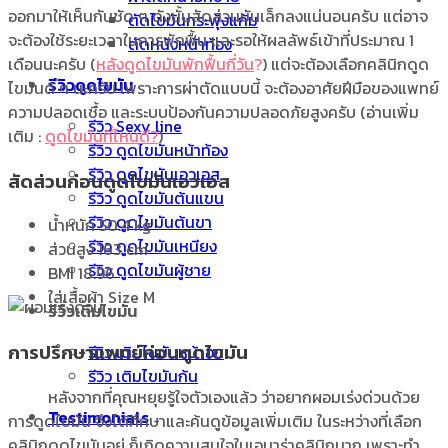
ออกมาให้เห็นกันชัด ๆ ดังนั้นสัดส่วนมันเล็กลงแน่นอนครับ แต่อาจ
ตัดไขมันกระพุ้งแก้ม
จะต้องใช้ระยะเวลาในการพักฟื้น และรอให้ผลลัพธ์เข้าที่ประมาณ 1
ตัดหนังหน้าท้อง
เดือนนะครับ (
หลังดูดไขมันพักฟื้นกี่วัน
?
) แต่จะต้องเลือกคลินิกดูด
รีวิวดูดไขมัน
ไขมันดี ๆ นะครับ เพราะการผ่าตัดแบบนี้ จะต้องอาศัยฝีมือของแพทย์
ความปลอดเชื้อ และระบบป้องกันความปลอดภัยสูงครับ (อ่านเพิ่ม
รีวิว Sexy line
เติม :
ดูดไขมันที่ไหนดี
?
)
รีวิว ดูดไขมันหน้าท้อง
รีวิว ดูดไขมันเอวเอส
สัดส่วนก่อนดูดไขมันเอวเอส
รีวิว ดูดไขมันต้นแขน
รีวิว ดูดไขมันต้นขา
น้ำหนัก 50.4 kg
รีวิว ดูดไขมันเหนียง
ส่วนสูง 163 cm
รีวิว ดูดไขมันผู้ชาย
BMI 18.96
ใส่เสื้อผ้า Size M
รีวิวเติมไขมัน
การปรึกษาแพทย์ก่อนดูดไขมัน
รีวิว เติมไขมันหน้าอก
รีวิว เติมไขมันก้น
หลังจากที่คุณหยุยรู้ใจตัวเองแล้ว ว่าอยากผอมเร่งด่วนด้วย
Testimonials
การดูดไขมัน จึงได้ศึกษาและค้นดูข้อมูลเพิ่มเติม ในระหว่างที่เลือก
คลินิกดูดไขมันอยู่ ก็เกิดความสนใจในเอมาร่าคลินิกมาก เพราะทำ