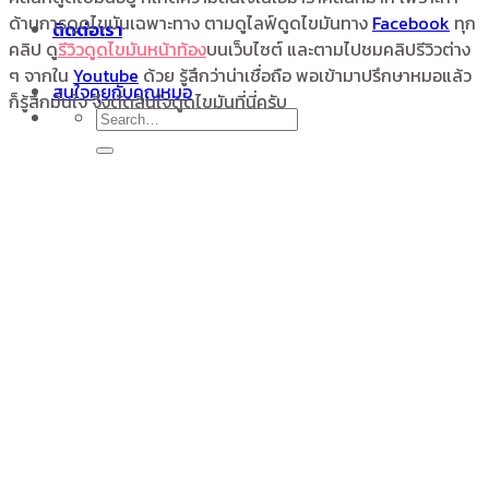
ด้านการดูดไขมันเฉพาะทาง ตามดูไลฟ์ดูดไขมันทาง
Facebook
ทุก
ติดต่อเรา
คลิป ดู
รีวิวดูดไขมันหน้าท้อง
บนเว็บไซต์ และตามไปชมคลิปรีวิวต่าง
ๆ จากใน
Youtube
ด้วย รู้สึกว่าน่าเชื่อถือ พอเข้ามาปรึกษาหมอแล้ว
สนใจคุยกับคุณหมอ
ก็รู้สึกมั่นใจ จึงตัดสินใจดูดไขมันที่นี่ครับ