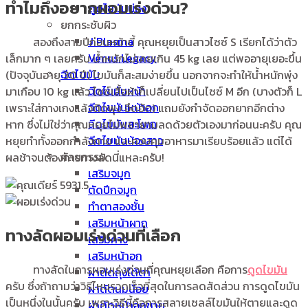
ทำไมถึงอยากผอมเร่งด่วน?
ดูดไขมันน่อง
ยกกระชับผิว
J Plasma
สองถึงสามปีก่อนหน้านี้ คุณหยุยเป็นสาวไซซ์ S เรียกได้ว่าตัว
Venus Legacy
เล็กมาก ๆ เลยครับ น้ำหนักไม่เคยเกิน 45 kg เลย แต่พออายุเยอะขึ้น
ฉีดไขมัน
(ปัจจุบันอายุ 30 ปี) ไขมันก็สะสมง่ายขึ้น นอกจากจะทำให้น้ำหนักพุ่ง
ฉีดไขมันหน้า
มาเกือบ 10 kg แล้ว ไซซ์เสื้อผ้าก็เปลี่ยนไปเป็นไซซ์ M อีก (บางตัวก็ L
ฉีดไขมันหน้าอก
เพราะใส่กางเกงแล้วติดพุง อึดอัด) แถมยังกำจัดออกยากอีกต่าง
ฉีดไขมันสะโพก
หาก ซึ่งไม่ใช่ว่าคุณหยุยไม่พยายามลดด้วยตัวเองมาก่อนนะครับ คุณ
ฉีดไขมันน้องสาว
หยุยทำทั้งออกกำลังกาย และควบคุมอาหารมาเรียบร้อยแล้ว แต่ได้
ศัลยกรรม
ผลช้าจนต้องการทางลัดนี่แหละครับ!
เสริมจมูก
ตัดปีกจมูก
ทำตาสองชั้น
เสริมหน้าผาก
ทางลัดผอมเร่งด่วนที่เลือก
เสริมคาง
เสริมหน้าอก
ทางลัดในการผอมเร่งด่วนที่คุณหยุยเลือก คือการ
ดูดไขมัน
ผ่าตัดถุงใต้ตา
ครับ ซึ่งถ้าถามว่าวิธีไหนรวดเร็วที่สุดในการลดสัดส่วน การดูดไขมัน
ผ่าตัดนมน้อย
เป็นหนึ่งในนั้นครับ เพราะวิธีนี้คือการสลายเซลล์ไขมันให้ตายและดูด
ผ่าตัดหน้าอกชาย