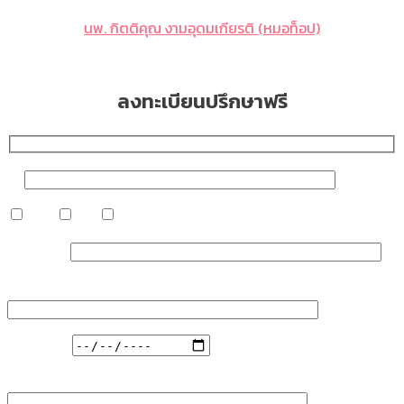
นพ. กิตติคุณ งามอุดมเกียรติ (หมอท็อป)
ลงทะเบียนปรึกษาฟรี
ชื่อ
หญิง
ชาย
อื่น ๆ
เบอร์มือถือ
บริการ/ตำแหน่งที่สนใจ...
วันที่สะดวก
ความกังวลที่ต้องการแก้ไข รักษา