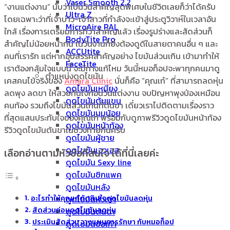
Vaser Smooth 2.2
“งานแต่งงาน” นับว่าเป็นวันสำคัญสุดพิเศษในชีวิตเลยก็ว่าได้ครับ
Ultra Z
โดยเฉพาะว่าที่เจ้าบ่าว-เจ้าสาวที่กำลังจะเข้าสู่ประตูวิวาห์ในเวลาอัน
MicroAire PAL
ใกล้ เรื่องการเตรียมการที่ว่าสำคัญแล้ว เรื่องรูปร่างและสัดส่วนก็
BodyTite Pro
สำคัญไม่น้อยหน้ากัน ในวันงานก็ยิ่งต้องดูดีในสายตาคนอื่น ๆ และ
ACCUtite
คนที่เรารัก แต่หากอุปสรรคสำคัญอย่าง ไขมันส่วนเกิน เข้ามาทำให้
FaceTite
เราต้องกลุ้มใจแบบนี้ จะมีทางแก้ไหม วันนี้หมอท็อปจะพาทุกคนมาดู
ตำแหน่งดูดไขมัน
เคสคนไข้จริงของ
Amara Clinic
นั่นก็คือ “คุณเก๋” ที่สามารถลดหุ่น
ดูดไขมันเหนียง
ลดพุง ลดขา ให้สวยทันใจก่อนวันแต่งงาน จบปัญหาพุงป่องเหมือน
ดูดไขมันต้นแขน
คนท้อง รวมถึงไขมันส่วนเกินที่ต้นขา เดี๋ยวเราไปติดตามเรื่องราว
ดูดไขมันนมน้อย
ที่สุดแสนประทับใจของคุณเก๋ พร้อมกับดูภาพรีวิวดูดไขมันหน้าท้อง
ดูดไขมันหน้าท้อง
รีวิวดูดไขมันต้นขาในช่วงท้ายกันครับ
ดูดไขมันผู้ชาย
ดูดไขมันเอวเอส
เลือกอ่านตามหัวข้อที่สนใจ ได้ที่นี่เลยค่ะ
ดูดไขมัน Sexy line
ดูดไขมันซิกแพค
ดูดไขมันหลัง
อะไรทำให้คุณเก๋ตัดสินใจดูดไขมันลดหุ่น
ดูดไขมันหัวเข่า
สัดส่วนก่อนดูดไขมันลดหุ่น
ดูดไขมันต้นขา
ประเมินสัดส่วน วางแผนการรักษา กับหมอท็อป
ดูดไขมันข้อเท้า