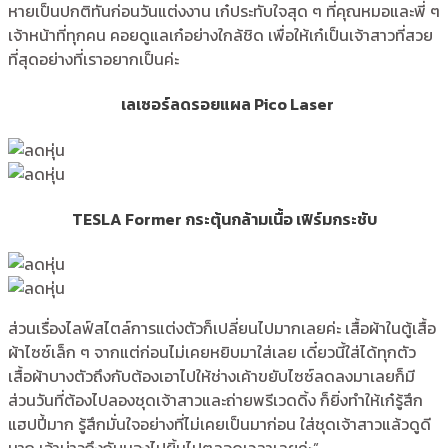
หายเป็นปกติทันก่อนวันแต่งงาน เก๋ประทับใจสุด ๆ ที่คุณหมอและพี่ ๆ
เจ้าหน้าที่ทุกคน คอยดูแลเก๋อย่างใกล้ชิด เพื่อให้เก๋เป็นเจ้าสาวที่สวย
ที่สุดอย่างที่เราอยากเป็นค่ะ
เลเซอร์ลดรอยแผล Pico Laser
TESLA Former กระตุ้นกล้ามเนื้อ เฟิร์มกระชับ
ส่วนเรื่องไลฟ์สไตล์การแต่งตัวก็เปลี่ยนไปมากเลยค่ะ เสื้อผ้าในตู้เสื้อ
ผ้าไซซ์เล็ก ๆ จากแต่ก่อนไม่เคยหยิบมาใส่เลย เดี๋ยวนี้ใส่ได้ทุกตัว
เสื้อผ้าบางตัวถึงกับต้องเอาไปให้ช่างเค้าขยับไซซ์ลดลงมาเลยก็มี
ส่วนวันที่ต้องไปลองชุดเจ้าสาวและถ่ายพรีเวดดิ้ง ก็ยิ่งทำให้เก๋รู้สึก
แฮปปี้มาก รู้สึกมั่นใจอย่างที่ไม่เคยเป็นมาก่อน ใส่ชุดเจ้าสาวแล้วดูดี