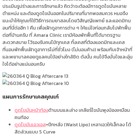
ประเมินรูปร่างและการรักษาแล้ว คิดว่าจะต้องมีการดูดไขมันหลาย
ตำแหน่ง และต้องดูดไขมันออกในปริมาณที่มากพอสมควร หมอจึง
แนะนำให้คุณเก๋ใช้วิธีการดมยาสลบโดยวิสัญญีแพทย์ และแอดมิทน
อนที่นี่ต่ออีก 1 คืน เพื่อเฝ้าดูอาการต่าง ๆ ให้แน่ใจก่อนกลับไปพักฟื้น
ต่อที่บ้านครับ ที่ Amara Clinic เรามีห้องพักฟื้นที่ได้มาตรฐาน
สะดวกสบาย ไว้รองรับคนไข้ทุกเคส ทั้งเคสที่ต้องแอดมิทและเคส
ที่นอนพักฟื้นเฝ้าดูอาการไม่กี่ชั่วโมง (ไม่นอนค้าง) พร้อมกับเจ้าหน้าที่
และพยาบาลคอยดูแลคนไข้อย่างใกล้ชิด ดังนั้น คนไข้จึงมั่นใจและอุ่น
ใจได้อย่างแน่นอนครับ
แผนการรักษาเคสคุณเก๋
ดูดไขมันหน้าท้อง
ด้านบนและล่าง เคลียร์ไขมันพุงป่องเหมือน
คนท้อง
ดูดไขมันเอวเอส
+ปีกหลัง (Waist Lipo) เหลาเอวให้เล็กลง ได้
สัดส่วนแบบ S Curve