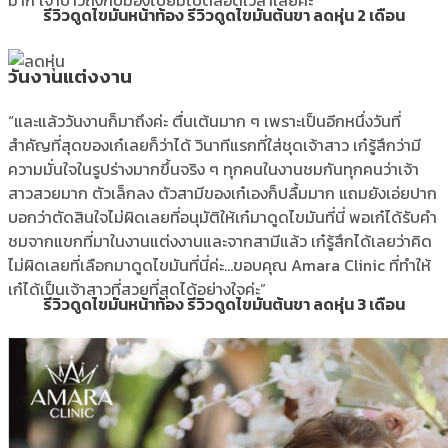
มาก เจ้าบ่าวถึงกับมองไปยิ้มไปตลอดเวลาเลยค่ะ”
รีวิวดูดไขมันหน้าท้อง รีวิวดูดไขมันต้นขา ลดหุ่น 2 เดือน
วันงานแต่งงาน
“และแล้ววันงานก็มาถึงค่ะ ตื่นเต้นมาก ๆ เพราะเป็นอีกหนึ่งวันที่
สำคัญที่สุดของเก๋เลยก็ว่าได้ วินาทีแรกที่ใส่ชุดเจ้าสาว เก๋รู้สึกว่ามี
ความมั่นใจในรูปร่างมากขึ้นจริง ๆ ทุกคนในงานชมกันทุกคนว่าเจ้า
สาวสวยมาก ตัวเล็กลง ตัวสามีของเก๋เองก็ปลื้มมาก แถมยังเอ่ยปาก
บอกว่าตัดสินใจไม่ผิดเลยที่อนุมัติให้เก๋มาดูดไขมันที่นี่ พอเก๋ได้รับคำ
ชมจากแขกที่มาในงานแต่งงานและจากสามีแล้ว เก๋รู้สึกได้เลยว่าคิด
ไม่ผิดเลยที่เลือกมาดูดไขมันที่นี่ค่ะ…ขอบคุณ Amara Clinic ที่ทำให้
เก๋ได้เป็นเจ้าสาวที่สวยที่สุดได้อย่างใจค่ะ”
รีวิวดูดไขมันหน้าท้อง รีวิวดูดไขมันต้นขา ลดหุ่น 3 เดือน