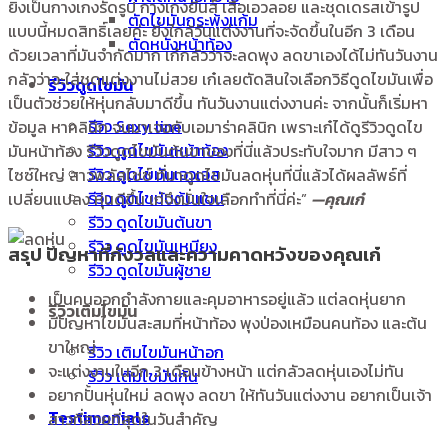
ยิ่งเป็นกางเกงรัดรูป กางเกงยีนส์ เสื้อเอวลอย และชุดเดรสเข้ารูป
ตัดไขมันกระพุ้งแก้ม
แบบนี้หมดสิทธิ์เลยค่ะ ยิ่งใกล้วันแต่งงานที่จะจัดขึ้นในอีก 3 เดือน
ตัดหนังหน้าท้อง
ด้วยเวลาที่มันจำกัดมาก เก๋กลัวว่าจะลดพุง ลดขาเองได้ไม่ทันวันงาน
กลัวว่าจะใส่ชุดแต่งงานไม่สวย เก๋เลยตัดสินใจเลือกวิธีดูดไขมันเพื่อ
รีวิวดูดไขมัน
เป็นตัวช่วยให้หุ่นกลับมาดีขึ้น ทันวันงานแต่งงานค่ะ จากนั้นก็เริ่มหา
รีวิว Sexy line
ข้อมูล หาคลินิก จนมาเจอกับเอมาร่าคลินิก เพราะเก๋ได้ดูรีวิวดูดไข
รีวิว ดูดไขมันหน้าท้อง
มันหน้าท้อง รีวิวดูดไขมันต้นขาของที่นี่แล้วประทับใจมาก มีสาว ๆ
รีวิว ดูดไขมันเอวเอส
ไซซ์ใหญ่ สาวพลัสไซซ์ ที่มาดูดไขมันลดหุ่นที่นี่แล้วได้ผลลัพธ์ที่
รีวิว ดูดไขมันต้นแขน
เปลี่ยนแปลง หุ่นดีขึ้น เก่จึงมั่นใจเลือกทำที่นี่ค่ะ”
—คุณเก๋
รีวิว ดูดไขมันต้นขา
รีวิว ดูดไขมันเหนียง
สรุป
ปัญหาที่กังวลและความคาดหวังของคุณเก๋
รีวิว ดูดไขมันผู้ชาย
เป็นคนออกกำลังกายและคุมอาหารอยู่แล้ว แต่ลดหุ่นยาก
รีวิวเติมไขมัน
มีปัญหาไขมันสะสมที่หน้าท้อง พุงป่องเหมือนคนท้อง และต้น
ขาใหญ่
รีวิว เติมไขมันหน้าอก
จะแต่งงานในอีก 3 เดือนข้างหน้า แต่กลัวลดหุ่นเองไม่ทัน
รีวิว เติมไขมันก้น
อยากปั้นหุ่นใหม่ ลดพุง ลดขา ให้ทันวันแต่งงาน อยากเป็นเจ้า
Testimonials
สาวที่สวยที่สุดในวันสำคัญ