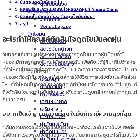
ขั้นตอนดูดไขมันลดหุ่น
ดูดไขมันน่อง
ผลลัพธ์และความประทับใจหลังลดหุ่นที่ Amara Clinic
ยกกระชับผิว
รีวิวดูดไขมันหน้าท้อง รีวิวดูดไขมันต้นขา
J Plasma
สรุป
Venus Legacy
ฉีดไขมัน
อะไรทำให้คุณเก๋ตัดสินใจดูดไขมันลดหุ่น
ฉีดไขมันหน้า
ฉีดไขมันหน้าอก
วันที่คุณเก๋เข้ามาปรึกษาหมอเรื่องการดูดไขมันลดหุ่น โดยทั่วไป
ฉีดไขมันสะโพก
หมอจะมีการพูดคุยกับคนไข้ทุกเคสครับ เพื่อที่จะได้รู้ที่มาที่ไปว่าอะไร
ฉีดไขมันน้องสาว
ที่ทำให้คนไข้ตัดสินใจอยากดูดไขมัน และความต้องการของคนไข้ ตัว
ศัลยกรรม
หมอเองต้องรู้เกี่ยวกับไลฟ์สไตล์การใช้ชีวิต การแต่งตัว และสัดส่วน
เสริมจมูก
ไหนที่ทำให้คนไข้กังวลใจมากที่สุด ก็ทำให้หมอได้ทราบว่า ทำไมคุณเก๋
ตัดปีกจมูก
ถึงตัดสินใจมาดูดไขมันกับหมอ เดี๋ยวเราไปดูบทสัมภาษณ์จากคุณเก๋
ทำตาสองชั้น
กันเลยครับ
เสริมหน้าผาก
เสริมคาง
อยากเป็นเจ้าสาวที่สวยที่สุด ในวันที่เรามีความสุขที่สุด
เสริมหน้าอก
ผ่าตัดถุงใต้ตา
“เก๋มีความกังวลเรื่องสัดส่วนบริเวณหน้าท้องและต้นขาเป็นพิเศษค่ะ
ผ่าตัดนมน้อย
ยิ่งปัญหาเรื่องพุงป่องเหมือนคนท้อง ต้นขาใหญ่ ใส่ชุดอะไรก็ไม่มั่นใจ
ผ่าตัดหน้าอกชาย