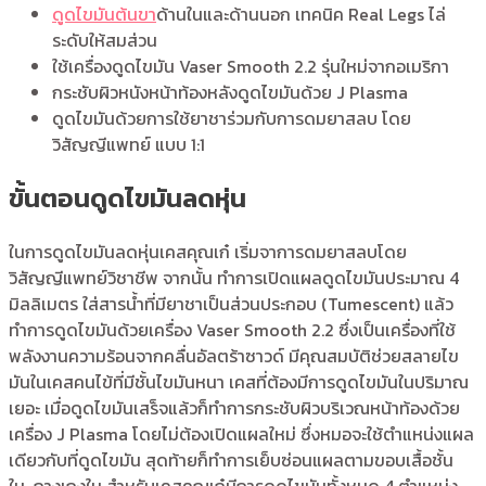
ดูดไขมันต้นขา
ด้านในและด้านนอก เทคนิค Real Legs ไล่
ระดับให้สมส่วน
ใช้เครื่องดูดไขมัน Vaser Smooth 2.2 รุ่นใหม่จากอเมริกา
กระชับผิวหนังหน้าท้องหลังดูดไขมันด้วย J Plasma
ดูดไขมันด้วยการใช้ยาชาร่วมกับการดมยาสลบ โดย
วิสัญญีแพทย์ แบบ 1:1
ขั้นตอนดูดไขมันลดหุ่น
ในการดูดไขมันลดหุ่นเคสคุณเก๋ เริ่มจาการดมยาสลบโดย
วิสัญญีแพทย์วิชาชีพ จากนั้น ทำการเปิดแผลดูดไขมันประมาณ 4
มิลลิเมตร ใส่สารน้ำที่มียาชาเป็นส่วนประกอบ (Tumescent) แล้ว
ทำการดูดไขมันด้วยเครื่อง Vaser Smooth 2.2 ซึ่งเป็นเครื่องที่ใช้
พลังงานความร้อนจากคลื่นอัลตร้าซาวด์ มีคุณสมบัติช่วยสลายไข
มันในเคสคนไข้ที่มีชั้นไขมันหนา เคสที่ต้องมีการดูดไขมันในปริมาณ
เยอะ เมื่อดูดไขมันเสร็จแล้วก็ทำการกระชับผิวบริเวณหน้าท้องด้วย
เครื่อง J Plasma โดยไม่ต้องเปิดแผลใหม่ ซึ่งหมอจะใช้ตำแหน่งแผล
เดียวกับที่ดูดไขมัน สุดท้ายก็ทำการเย็บซ่อนแผลตามขอบเสื้อชั้น
ใน-กางเกงใน สำหรับเคสคุณเก๋มีการดูดไขมันทั้งหมด 4 ตำแหน่ง