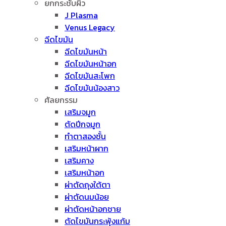
ยกกระชับผิว
J Plasma
Venus Legacy
ฉีดไขมัน
ฉีดไขมันหน้า
ฉีดไขมันหน้าอก
ฉีดไขมันสะโพก
ฉีดไขมันน้องสาว
ศัลยกรรม
เสริมจมูก
ตัดปีกจมูก
ทำตาสองชั้น
เสริมหน้าผาก
เสริมคาง
เสริมหน้าอก
ผ่าตัดถุงใต้ตา
ผ่าตัดนมน้อย
ผ่าตัดหน้าอกชาย
ตัดไขมันกระพุ้งแก้ม