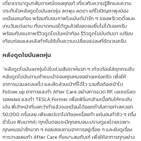
เดี๋ยวเรามาดูบทสัมภาษณ์ของคุณเก๋ เกี่ยวกับความรู้สึกและความ
ประทับใจหลังดูดไขมันลดหุ่น ลดพุง ลดขา แก้ไขปัญหาพุงป่อง
เหมือนคนท้อง พร้อมกับชมภาพโมเม้นต์น่ารัก ๆ ของพรีเวดดิ้งและ
งานวันแต่งงาน ที่ขนาดหมอได้ดูแล้วยังอดอมยิ้มไม่ได้เลยครับ
พร้อมกับชมภาพรีวิวดูดไขมันหน้าท้อง รีวิวดูดไขมันต้นขา เปรียบ
เทียบก่อนและหลังทำกันให้เห็นความเปลี่ยนแปลงที่ชัดเจนครับ
หลังดูดไขมันลดหุ่น
“หลังดูดไขมันลดหุ่นไปในช่วงสัปดาห์แรก ๆ เก๋จะต้องใส่ชุดกระชับ
หลังดูดไขมันตามคำแนะนำของคุณหมออย่างเคร่งครัด เพื่อให้
อาการบวมลดลงเร็ว และสัดส่วนเข้าที่ได้ไว รวมถึงต้องเข้าไป
Follow up อาการและทำ After Care อย่างการนวด RF, เลเซอร์ลด
รอยแผล และทำ TESLA Former เพื่อเฟิร์มกล้ามเนื้อก้นให้กระชับ
เด้ง พี่เจ้าหน้าที่บอกว่าทำแล้วจะเหมือนได้ออกกำลังกายท่าสควอท
50,000 ครั้งเลย เพียงแต่เราไม่ต้องเหนื่อยทำ แค่นอนทำชิว ๆ ครึ่ง
ชั่วโมง ฟินมากค่ะ ทุกขั้นตอนจะมีคุณหมอมะปรางดูแลโดยเฉพาะ
คุณหมอน่ารักมาก ๆ คอยสอบถามอาการอยู่เรื่อย ๆ และยังดูเรื่อง
การวางแผนทำ After Care ที่เหมาะสมกับเก๋ เพื่อให้อาการทุกอย่าง