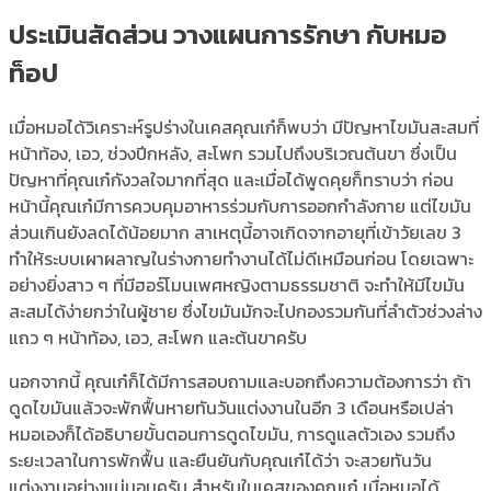
ประเมินสัดส่วน วางแผนการรักษา กับหมอ
ท็อป
เมื่อหมอได้วิเคราะห์รูปร่างในเคสคุณเก๋ก็พบว่า มีปัญหาไขมันสะสมที่
หน้าท้อง, เอว, ช่วงปีกหลัง, สะโพก รวมไปถึงบริเวณต้นขา ซึ่งเป็น
ปัญหาที่คุณเก๋กังวลใจมากที่สุด และเมื่อได้พูดคุยก็ทราบว่า ก่อน
หน้านี้คุณเก๋มีการควบคุมอาหารร่วมกับการออกกำลังกาย แต่ไขมัน
ส่วนเกินยังลดได้น้อยมาก สาเหตุนี้อาจเกิดจากอายุที่เข้าวัยเลข 3
ทำให้ระบบเผาผลาญในร่างกายทำงานได้ไม่ดีเหมือนก่อน โดยเฉพาะ
อย่างยิ่งสาว ๆ ที่มีฮอร์โมนเพศหญิงตามธรรมชาติ จะทำให้มีไขมัน
สะสมได้ง่ายกว่าในผู้ชาย ซึ่งไขมันมักจะไปกองรวมกันที่ลำตัวช่วงล่าง
แถว ๆ หน้าท้อง, เอว, สะโพก และต้นขาครับ
นอกจากนี้ คุณเก๋ก็ได้มีการสอบถามและบอกถึงความต้องการว่า ถ้า
ดูดไขมันแล้วจะพักฟื้นหายทันวันแต่งงานในอีก 3 เดือนหรือเปล่า
หมอเองก็ได้อธิบายขั้นตอนการดูดไขมัน, การดูแลตัวเอง รวมถึง
ระยะเวลาในการพักฟื้น และยืนยันกับคุณเก๋ได้ว่า จะสวยทันวัน
แต่งงานอย่างแน่นอนครับ สำหรับในเคสของคุณเก๋ เมื่อหมอได้