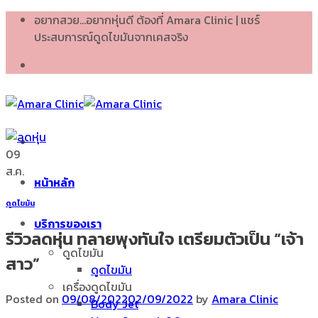
Skip
อยากสวย...อยากหุ่นดี ต้องที่ Amara Clinic | แชร์
to
ประสบการณ์ดูดไขมันจากเคสจริง
content
09
ส.ค.
หน้าหลัก
ดูดไขมัน
บริการของเรา
รีวิวลดหุ่น ทลายพุงทันใจ เตรียมตัวเป็น “เจ้า
ดูดไขมัน
สาว”
ดูดไขมัน
เครื่องดูดไขมัน
Posted on
09/08/2022
02/09/2022
by
Amara Clinic
Body Jet