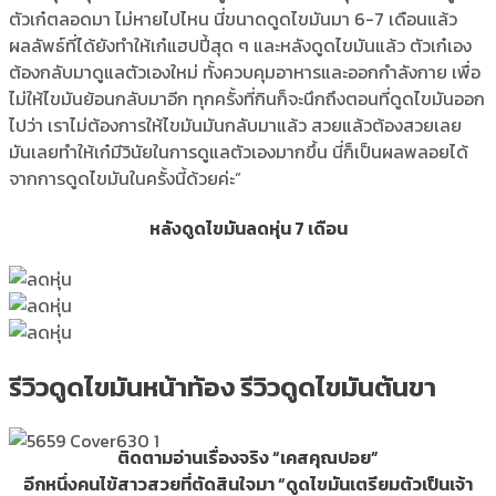
ตัวเก๋ตลอดมา ไม่หายไปไหน นี่ขนาดดูดไขมันมา 6-7 เดือนแล้ว
ผลลัพธ์ที่ได้ยังทำให้เก๋แฮปปี้สุด ๆ และหลังดูดไขมันแล้ว ตัวเก๋เอง
ต้องกลับมาดูแลตัวเองใหม่ ทั้งควบคุมอาหารและออกกำลังกาย เพื่อ
ไม่ให้ไขมันย้อนกลับมาอีก ทุกครั้งที่กินก็จะนึกถึงตอนที่ดูดไขมันออก
ไปว่า เราไม่ต้องการให้ไขมันมันกลับมาแล้ว สวยแล้วต้องสวยเลย
มันเลยทำให้เก๋มีวินัยในการดูแลตัวเองมากขึ้น นี่ก็เป็นผลพลอยได้
จากการดูดไขมันในครั้งนี้ด้วยค่ะ”
หลังดูดไขมันลดหุ่น 7 เดือน
รีวิวดูดไขมันหน้าท้อง รีวิวดูดไขมันต้นขา
ติดตามอ่านเรื่องจริง “เคสคุณปอย”
อีกหนึ่งคนไข้สาวสวยที่ตัดสินใจมา “ดูดไขมันเตรียมตัวเป็นเจ้า