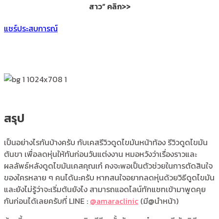
สาว” คลิก>>
แชร์ประสบการณ์
สรุป
เป็นอย่างไรกันบ้างครับ กับเคสรีวิวดูดไขมันหน้าท้อง รีวิวดูดไขมัน
ต้นขา เพื่อลดหุ่นให้ทันก่อนวันแต่งงาน หมอหวังว่าเรื่องราวและ
ผลลัพธ์หลังดูดไขมันเคสคุณเก๋ คงจะพอเป็นตัวช่วยในการตัดสินใจ
ของใครหลาย ๆ คนได้นะครับ หากสนใจอยากลดหุ่นด้วยวิธีดูดไขมัน
และยังไม่รู้ว่าจะเริ่มต้นยังไง สามารถแอดไลน์ทักแชทเข้ามาพูดคุย
กันก่อนได้เลยครับที่ LINE :
@amaraclinic
(มี@นำหน้า)