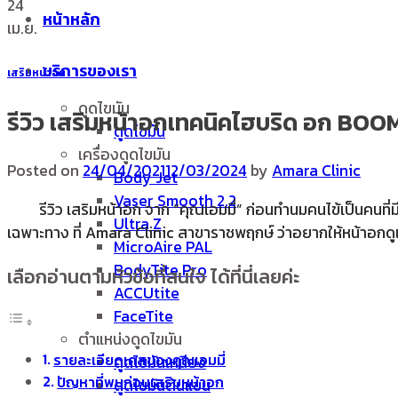
24
หน้าหลัก
เม.ย.
บริการของเรา
เสริมหน้าอก
ดูดไขมัน
รีวิว เสริมหน้าอกเทคนิคไฮบริด อก BOOM แ
ดูดไขมัน
เครื่องดูดไขมัน
Posted on
24/04/2021
12/03/2024
by
Amara Clinic
Body Jet
Vaser Smooth 2.2
รีวิว เสริมหน้าอก จาก “คุณเอมมี่” ก่อนทำนมคนไข้เป็นคนที่มีเนื
Ultra Z
เฉพาะทาง ที่ Amara Clinic สาขาราชพฤกษ์ ว่าอยากให้หน้าอกดู
MicroAire PAL
BodyTite Pro
เลือกอ่านตามหัวข้อที่สนใจ ได้ที่นี่เลยค่ะ
ACCUtite
FaceTite
ตำแหน่งดูดไขมัน
รายละเอียดเคสของคุณเอมมี่
ดูดไขมันเหนียง
ปัญหาที่พบก่อนเสริมหน้าอก
ดูดไขมันต้นแขน