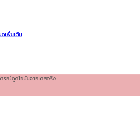
ดเพิ่มเติม
บการณ์ดูดไขมันจากเคสจริง