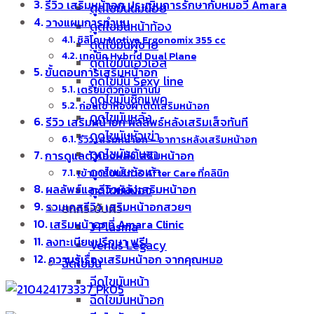
รีวิว เสริมหน้าอก ประเมินการรักษากับหมอวี Amara
ดูดไขมันนมน้อย
วางแผนการทำนม
ดูดไขมันหน้าท้อง
ซิลิโคน Motiva Ergonomix 355 cc
ดูดไขมันผู้ชาย
เทคนิค Hybrid Dual Plane
ดูดไขมันเอวเอส
ขั้นตอนการเสริมหน้าอก
ดูดไขมัน Sexy line
เตรียมตัวก่อนทำนม
ดูดไขมันซิกแพค
ก่อนเข้าห้องผ่าตัดเสริมหน้าอก
ดูดไขมันหลัง
รีวิว เสริมหน้าอก ผลลัพธ์หลังเสริมเส็จทันที
ดูดไขมันหัวเข่า
รีวิว เสริมหน้าอก – อาการหลังเสริมหน้าอก
ดูดไขมันต้นขา
การดูแลตัวเองหลังเสริมหน้าอก
ดูดไขมันข้อเท้า
เข้ามารับบริการ After Care ที่คลินิก
ดูดไขมันน่อง
ผลลัพธ์และรีวิวหลังเสริมหน้าอก
รวมเคสรีวิว เสริมหน้าอกสวยๆ
ยกกระชับผิว
เสริมหน้าอกที่ Amara Clinic
J Plasma
ลงทะเบียนปรึกษา ฟรี!
Venus Legacy
ความรู้เรื่องเสริมหน้าอก จากคุณหมอ
ฉีดไขมัน
ฉีดไขมันหน้า
ฉีดไขมันหน้าอก