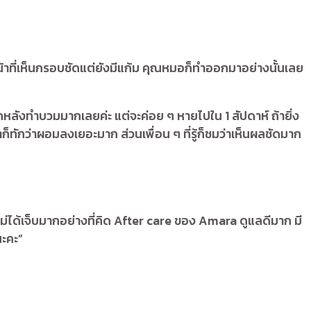
้าที่เห็นกรอบชัดแต่ยังมีแก้ม คุณหมอก็ทำออกมาอย่างนั้นเลย
กหลังทำบวมมากเลยค่ะ แต่จะค่อย ๆ หายไปใน 1 สัปดาห์ ถ้ายิ่ง
าก็ทักว่าผอมลงเยอะมาก ส่วนเพื่อน ๆ ที่รู้ก็ชมว่าเห็นผลชัดมาก
ม่ได้เจ็บมากอย่างที่คิด After care ของ Amara ดูแลดีมาก มี
นะคะ”