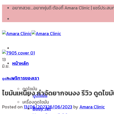
Skip
อยากสวย...อยากหุ่นดี ต้องที่ Amara Clinic | แชร์ประส
to
content
13
หน้าหลัก
มิ.ย.
บริการของเรา
ดูดไขมัน
ดูดไขมัน
ไขมันเหนียง กำจัดยากจนงง รีวิว ดูดไขม
ดูดไขมัน
เครื่องดูดไขมัน
Posted on
13/06/2023
26/06/2023
by
Amara Clinic
Body Jet