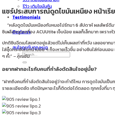
รีวิว เติมไขมันก้น
แชร์ประสบการณ์ดูดไขมันเหนียง หน้าเร
Testimonials
“หลังดูดไขมันเหนียงกับหมอไปร์ทมา 6 สัปดาห์ ผลลัพธ์ดีม
ซินเลือกดูดเครื่อง ACUUtite เจ็บน้อย แผลก็เล็กมาก เพราะหัวเ
ติดต่อเรา
ปกติซินฉีดเมโสแฟตอยู่แล้วแต่ไม่เห็นผลเท่าที่หวัง เลยอยากม
สนใจคุยกับคุณหมอ
ใส่ชุดกระชับใบหน้าบ่อย ๆ ก็จะหายเร็วขึ้น อย่างซินใส่ก่อนนอน 
ๆ ค่ะ”
– คุณซิน
อยากฝากอะไรกับคนที่กำลังตัดสินใจอยู่มั้ย?
“ฝากถึงคนที่กำลังตัดสินใจอยู่ว่าจะทำดีไหม การดูดไขมันเป็น
รายละเอียดชัด เกิดปัญหาอะไรก็ติดต่อได้ตลอด ทุกครั้งที่มา 