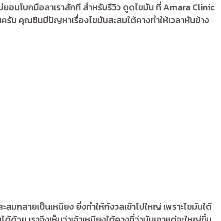
ม่ยอมโบกมือลาเราสักที สำหรับรีวิว ดูดไขมัน ที่ Amara Clinic
รับ คุณซินมีปัญหาเรื่องไขมันสะสมใต้คางทำให้เวลาหันข้าง
สะสมกลายเป็นเหนียง ยิ่งทำให้กังวลเข้าไปใหญ่ เพราะไขมันใต้
้วย เราจึงเห็นว่าเจ้าเหนียงใต้คางที่ว่ามันเอาแต่จะใหญ่ขึ้น