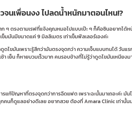
ียวจนเพื่อนงง ไปลดน้ำหนักมาตอนไหน!?
าก ๆ ตรงตามเรฟที่แจ้งคุณหมอไปแบบเป๊ะ ๆ ก็คือซินอยากได้หน
ข็มมันมีขนาดแค่ 9 มิลลิเมตร เท่าเข็มฟิลเลอร์เองค่ะ
าดูดไขมันเพราะรู้สึกว่ามันตรงจุดกว่า ความเจ็บแบบทนได้ วันแร
เช้า เย็น ก็หายบวมเร็วมาก คนรอบข้างที่ไม่รู้ว่าดูดไขมันเหนียงม
การแก้ปัญหาที่ตรงจุดกว่าการฉีดแฟต เพราะฉะนั้นมาเถอะค่ะ มันไ
ทุกคนก็ดูแลอย่างดีเลย อยากสวย ต้องที่ Amara Clinic เท่านั้น