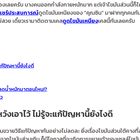
เรื่องเลยครับ บางคนออกกำลังกายหนักมาก แต่เจ้าไขมันส่วนนี้ก็ไ
แชร์ประสบการณ์
ดูดไขมันเหนียงของ “คุณซิน” มาฝากทุกคนกันค
ไม่สวย เดี๋ยวเรามาติดตามเคส
ดูดไขมันเหนียง
เคสนี้กันเลยครับ
ก้ปัญหานี้ยังไงดี
ปลดน้ำหนักมาตอนไหน!?
ยว
ังเอาไว้ ไม่รู้จะแก้ปัญหานี้ยังไงดี
วายวิธีแก้ปัญหากันอย่างไม่ลดละ ยิ่งเรื่องไขมันส่วนใต้คางที่
กไขมันส่วนเกิน ก็มีโอกาสที่จะเกิดการขยายตัวของเซลล์ไขมันได้ด