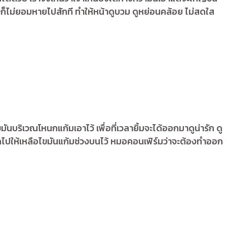
ยงก็ไม่ยอมหายไปสักที ทำให้หน้าดูบวม ดูหย่อนคล้อย ไม่สดใส
นบริเวณโหนกแก้มเอาไว้ เพื่อที่เวลายิ้มจะได้ออกมาดูน่ารัก ดู
กไปให้เหลือไขมันแก้มช่วงบนไว้ หมอคอนเฟิร์มว่าจะต้องทำออก