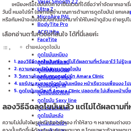
Vaser Smooth 2.2
เหนียงหรือไขมันใต้คาง เป็นส่วนที่ได้ชื่อว่ากำจัดยากเอา
Ultra Z
วันนี้ หมอไปร์ท (แพทย์ผู้ชำนาญการด้านการดูดไขมัน) ยกเคส
MicroAire PAL
หรือก้มหน้าจะมีเนื้อส่วนเกินออกมาทำให้ใบหน้าดูอ้วน ถ่ายรูป
BodyTite Pro
ACCUtite
เลือกอ่านตามหัวข้อที่สนใจ ได้ที่นี่เลยค่ะ
FaceTite
ตำแหน่งดูดไขมัน
ดูดไขมันเหนียง
ลองวิธีฉีดลดไขมันแล้ว แต่ไม่ได้ผลตามที่หวังเอาไว้ ไม่รู้จะแ
ดูดไขมันต้นแขน
ความคาดหวังในการมาดูดไขมัน
ดูดไขมันนมน้อย
วิเคราะห์เคสกับคุณหมอไปร์ท Amara Clinic
ดูดไขมันหน้าท้อง
แชร์ประสบการณ์ดูดไขมันเหนียง หน้าเรียวจนเพื่อนงง ไ
ดูดไขมันผู้ชาย
ดูดไขมันเหนียงที่ Amara Clinic ปลอดภัย ไม่เสี่ยงหน้าเบี้
ดูดไขมันเอวเอส
ดูดไขมัน Sexy line
ลองวิธีฉีดลดไขมันแล้ว แต่ไม่ได้ผลตามที่หว
ดูดไขมันซิกแพค
ดูดไขมันหลัง
ความไม่มั่นใจในรูปหน้าของตัวเอง ทำให้สาว ๆ หลายคนต่างขวนข
ดูดไขมันหัวเข่า
คางนั้นเกิดขึ้นได้จากหลายสาเหตุมาก ๆ โดยเฉพาะถ้าสาเหตุมาจา
ดูดไขมันต้นขา