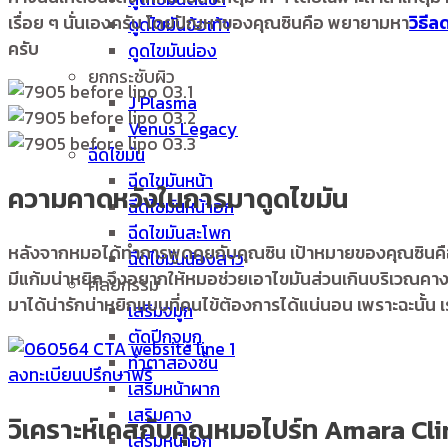
เรื่อย ๆ นั่นเองครับ โดยปัญหาของคุณซินคือ พยายามหา
วิธีล
ดูดไขมันข้อเท้า
ครับ
ดูดไขมันน่อง
ยกกระชับผิว
J Plasma
Venus Legacy
ฉีดไขมัน
ฉีดไขมันหน้า
ความคาดหวังในการมาดูดไขมัน
ฉีดไขมันหน้าอก
ฉีดไขมันสะโพก
หลังจากหมอได้ทำการพูดคุยกับคุณซิน เป้าหมายของคุณซินคือ อยา
ฉีดไขมันน้องสาว
มีแก้มน่าหยิก จึงอยากให้หมอช่วยเอาไขมันส่วนเกินบริเวณคา
ศัลยกรรม
มาได้น่ารักน่าหยิกแบบที่คนไข้ต้องการได้แน่นอน เพราะฉะนั้น
เสริมจมูก
ตัดปีกจมูก
ทำตาสองชั้น
ลงทะเบียนปรึกษาฟรี
เสริมหน้าผาก
เสริมคาง
วิเคราะห์เคสกับคุณหมอไปร์ท Amara Cli
เสริมหน้าอก