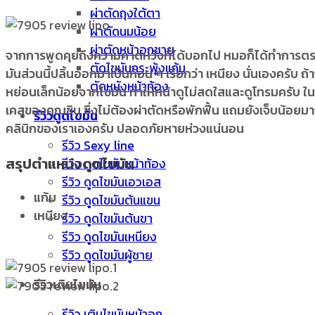
ผ่าตัดถุงใต้ตา
ผ่าตัดนมน้อย
ผ่าตัดหน้าอกชาย
จากการพูดคุยถึงความคาดหวังที่ได้บอกไป หมอก็ได้ทำการตรวจ
ตัดไขมันกระพุ้งแก้ม
มันส่วนนี้ปลิ้นออกมาเป็นก้อน ๆ เรียกว่า เหนียง นั่นเองครับ 
ตัดหนังหน้าท้อง
หย่อนเล็กน้อยจากไขมัน ทำให้หน้าดูไม่สดใสและดูโทรมครับ ในเ
เคสของคุณซิน ซึ่งไม่ต้องผ่าตัดหรือพักฟื้น แถมยังเจ็บน้
รีวิวดูดไขมัน
คลินิกของเราเองครับ ปลอดภัยหายห่วงแน่นอน
รีวิว Sexy line
สรุปตำแหน่งดูดไขมัน
รีวิว ดูดไขมันหน้าท้อง
รีวิว ดูดไขมันเอวเอส
แก้ม
รีวิว ดูดไขมันต้นแขน
เหนียง
รีวิว ดูดไขมันต้นขา
รีวิว ดูดไขมันเหนียง
รีวิว ดูดไขมันผู้ชาย
รีวิวเติมไขมัน
รีวิว เติมไขมันหน้าอก