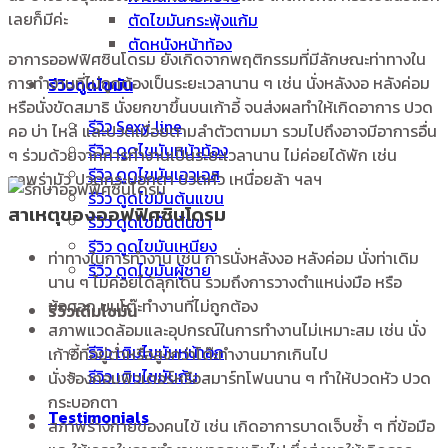
เลยก็มีค่ะ
ตัดไขมันกระพุ้งแก้ม
ตัดหนังหน้าท้อง
อาการออฟฟิศซินโดรม ยังเกิดจากพฤติกรรมที่มีลักษณะท่าทางใน
การทำงานที่ไม่ถูกต้องเป็นระยะเวลานาน ๆ เช่น นั่งหลังงอ หลังค่อม
รีวิวดูดไขมัน
หรือนั่งขัดสมาธิ นั่งยกขาขึ้นบนเก้าอี้ จนส่งผลทำให้เกิดอาการ ปวด
รีวิว Sexy line
คอ บ่า ไหล่ และปวดเมื่อยตามลำตัวตามมา รวมไปถึงอาจมีอาการอื่น
รีวิว ดูดไขมันหน้าท้อง
ๆ ร่วมด้วยจากการทำงานเป็นระยะเวลานาน ไม่ค่อยได้พัก เช่น
รีวิว ดูดไขมันเอวเอส
ตาพร่ามัว ปวดกระบอกตา ปวดหัว เหนื่อยล้า ฯลฯ
รีวิว ดูดไขมันต้นแขน
สาเหตุของออฟฟิศซินโดรม
รีวิว ดูดไขมันต้นขา
รีวิว ดูดไขมันเหนียง
ท่าทางในการทำงาน เช่น การนั่งหลังงอ หลังค่อม นั่งท่าเดิม
รีวิว ดูดไขมันผู้ชาย
นาน ๆ ไม่ค่อยได้ลุกเดิน รวมถึงการวางตำแหน่งมือ หรือ
ข้อศอก บนโต๊ะทำงานที่ไม่ถูกต้อง
รีวิวเติมไขมัน
สภาพแวดล้อมและอุปกรณ์ในการทำงานไม่เหมาะสม เช่น นั่ง
รีวิว เติมไขมันหน้าอก
เก้าอี้ที่อยู่ต่ำหรือสูงกว่าโต๊ะทำงานมากเกินไป
รีวิว เติมไขมันก้น
นั่งจ้องคอมพิวเตอร์หรือสมาร์ทโฟนนาน ๆ ทำให้ปวดหัว ปวด
กระบอกตา
Testimonials
สภาพร่างกายของคนไข้ เช่น เกิดอาการบาดเจ็บซ้ำ ๆ ที่ข้อมือ