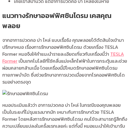
เคยเข้าสปานวด แต่อาการปวดคอ บ่า ไหล่ยังไม่หาย
แนวทางรักษาออฟฟิศซินโดรม เคสคุณ
พลอย
จากอาการปวดคอ บ่า ไหล่ แบบเรื้อรัง คุณพลอยได้ตัดสินใจเข้ามา
ปรึกษาหมอ เรื่องการรักษาออฟฟิศซินโดรม ด้วยเครื่อง TESLA
Former หมอจึงให้คำแนะนำรายละเอียดเกี่ยวกับเครื่องนี้ว่า
TESLA
Former
เป็นเทคโนโลยีที่ใช้คลื่นแม่เหล็กไฟฟ้าในการกระตุ้นและช่วย
ผ่อนคลายกล้ามเนื้อ โดยเครื่องนี้มีโหมดรักษาออฟฟิศซินโดรม
กายภาพบำบัด ซึ่งช่วยรักษาอาการปวดเมื่อยจากโรคออฟฟิศซินโด
รมอย่างตรงจุด
หมอประเมินแล้วว่า อาการปวดคอ บ่า ไหล่ ในกรณีของคุณพลอย
เป็นในระยะที่ไม่รุนแรงมากนัก เหมาะกับการรักษาด้วย TESLA
Former โดยหลังการรักษาออฟฟิศซินโดรม คนไข้จะสามารถรู้สึกถึง
ความเปลี่ยนแปลงในครั้งแรกเลยค่ะ แต่ทั้งนี้ หมอแนะนำให้เข้ามารับ