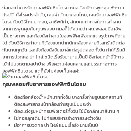
ก่อนจะทำการรักษาออฟฟิศซินโดรม หมอต้องมีการพูดคุย ซักถาม
ประวัติ ทั้งโรคประจำตัว, เคยผ่าตัดมาก่อนไหม, เคยรักษาออฟฟิศซิน
โดรมด้วยวิธีไหนมาก่อน, อาชีพที่ทำ, ลักษณะท่าทางในการทำงาน
จากการพูดคุยกับคุณพลอย หมอก็ได้ความว่า คุณพลอยมีอาชีพ
เป็นช่างภาพ และต้องนั่งทำงานในออฟฟิศเพื่อตกแต่งรูปภาพที่ถ่าย
ได้ ด้วยวิธีการทำงานที่ต้องแบกน้ำหนักกล้องหลายกิโลกรัมติตต่อ
กันนานทุกวัน และยังต้องนั่งจับเมาส์แต่งรูปตลอดทั้งวัน ทำให้เริ่มมี
อาการปวดคอ บ่า ไหล่ ชนิดเรื้อรังมานานเป็นปี ซึ่งก่อนหน้านี้มีการ
เข้าไปนวดตามสปาบ้าง เพื่อความผ่อนคลายและบรรเทาอาการ
ออฟฟิศซินโดรม แต่ก็ยังไม่ค่อยเห็นผลค่ะ
คุณพลอยกับอาการออฟฟิศซินโดรม
ต้องถือกล้องน้ำหนักมากทั้งวัน บางครั้งถ่ายรูปนอกสถานที่
ต้องสะพายกระเป๋ากล้องถ่ายรูปเป็นประจำ
ต้องแต่งรูปหน้าคอมพิวเตอร์ทั้งวัน ใช้มือคลิกเมาส์นาน ๆ
ไม่ค่อยลุกเดิน ไม่ค่อยบริหารร่างกายระหว่างวัน
มีอาการปวดคอ บ่า ไหล่ แบบเรื้อรัง นานเป็นปี