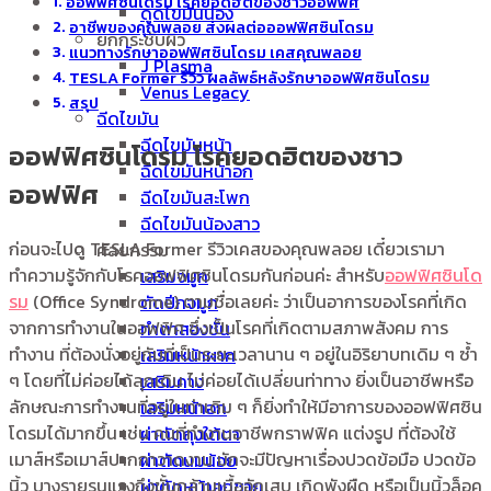
ออฟฟิศซินโดรม โรคยอดฮิตของชาวออฟฟิศ
ดูดไขมันน่อง
อาชีพของคุณพลอย ส่งผลต่อออฟฟิศซินโดรม
ยกกระชับผิว
แนวทางรักษาออฟฟิศซินโดรม เคสคุณพลอย
J Plasma
TESLA Former รีวิว ผลลัพธ์หลังรักษาออฟฟิศซินโดรม
Venus Legacy
สรุป
ฉีดไขมัน
ฉีดไขมันหน้า
ออฟฟิศซินโดรม โรคยอดฮิตของชาว
ฉีดไขมันหน้าอก
ออฟฟิศ
ฉีดไขมันสะโพก
ฉีดไขมันน้องสาว
ก่อนจะไปดู TESLA Former รีวิวเคสของคุณพลอย เดี๋ยวเรามา
ศัลยกรรม
ทำความรู้จักกับโรคออฟฟิศซินโดรมกันก่อนค่ะ สำหรับ
ออฟฟิศซินโด
เสริมจมูก
รม
(Office Syndrome) ตามชื่อเลยค่ะ ว่าเป็นอาการของโรคที่เกิด
ตัดปีกจมูก
จากการทำงานในออฟฟิศ ซึ่งเป็นโรคที่เกิดตามสภาพสังคม การ
ทำตาสองชั้น
ทำงาน ที่ต้องนั่งอยู่กับที่เป็นระยะเวลานาน ๆ อยู่ในอิริยาบทเดิม ๆ ซ้ำ
เสริมหน้าผาก
ๆ โดยที่ไม่ค่อยได้ลุกเดิน ไม่ค่อยได้เปลี่ยนท่าทาง ยิ่งเป็นอาชีพหรือ
เสริมคาง
ลักษณะการทำงานที่อยู่ในท่าเดิม ๆ ก็ยิ่งทำให้มีอาการของออฟฟิศซิน
เสริมหน้าอก
โดรมได้มากขึ้น เช่น คนที่ทำงานอาชีพกราฟฟิค แต่งรูป ที่ต้องใช้
ผ่าตัดถุงใต้ตา
เมาส์หรือเมาส์ปากกาวาดงาน มักจะมีปัญหาเรื่องปวดข้อมือ ปวดข้อ
ผ่าตัดนมน้อย
นิ้ว บางรายรุนแรงถึงขั้นกล้ามเนื้ออักเสบ เกิดพังผืด หรือเป็นนิ้วล็อค
ผ่าตัดหน้าอกชาย