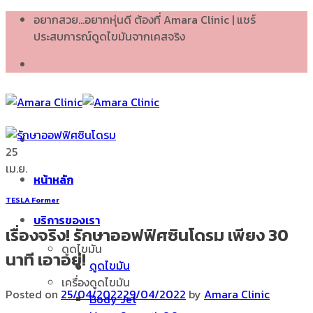
Skip
อยากสวย...อยากหุ่นดี ต้องที่ Amara Clinic | แชร์
to
ประสบการณ์ดูดไขมันจากเคสจริง
content
25
เม.ย.
หน้าหลัก
TESLA Former
บริการของเรา
เรื่องจริง! รักษาออฟฟิศซินโดรม เพียง 30
ดูดไขมัน
นาที เอาอยู่!
ดูดไขมัน
เครื่องดูดไขมัน
Posted on
25/04/2022
29/04/2022
by
Amara Clinic
Body Jet