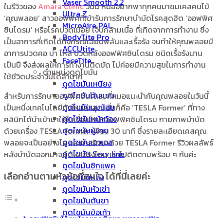
Vaser Smooth 2.2
ในรีวิวของ
Amara Clinic
วันนี้ หมออยากพาทุกคนมาชมเคสคนไข้
Ultra Z
‘คุณพลอย’ สาวออฟฟิศที่เข้ารับการรักษาบำบัดโรคสุดฮิต ‘ออฟฟิศ
MicroAire PAL
ซินโดรม’ หรือโรคปวดเมื่อย เจ็บกล้ามเนื้อ ที่เกิดจากการทำงาน ซึ่ง
BodyTite Pro
เป็นอาการที่เกิดได้ทั้งกรณีเฉียบพลันและเรื้อรัง จนทำให้คุณพลอยมี
ACCUtite
อาการปวดคอ บ่า ไหล่ ปวดหลังออฟฟิศซินโดรม ชนิดเรื้อรังนาน
FaceTite
เป็นปี จึงส่งผลให้การทำงานติดขัด ไม่ค่อยมีความสุขในการทำงาน
ตำแหน่งดูดไขมัน
ใช้ชีวิตประจำวันได้ลำบาก
ดูดไขมันเหนียง
ดูดไขมันต้นแขน
สำหรับการรักษาออฟฟิศซินโดรมที่หมอแนะนำกับคุณพลอยในวันนี้
ดูดไขมันนมน้อย
เป็นหนึ่งเทคโนโลยีตัวใหม่ล่าสุด! นั่นก็คือ ‘TESLA Former’ ที่ทาง
ดูดไขมันหน้าท้อง
คลินิกได้นำเข้ามาใช้ในเรื่องรักษาออฟฟิศซินโดรม กายภาพบำบัด
ดูดไขมันผู้ชาย
ด้วยเครื่อง TESLA Former เพียง 30 นาที ซึ่งรายละเอียดเคสคุณ
ดูดไขมันเอวเอส
พลอยจะเป็นอย่างไร และการรักษาด้วย TESLA Former รีวิวผลลัพธ์
ดูดไขมัน Sexy line
หลังบำบัดออกมาจะได้ผลจริงไหม เราไปติดตามพร้อม ๆ กันค่ะ
ดูดไขมันซิกแพค
เลือกอ่านตามหัวข้อที่สนใจ ได้ที่นี่เลยค่ะ
ดูดไขมันหลัง
ดูดไขมันหัวเข่า
ดูดไขมันต้นขา
ดูดไขมันข้อเท้า