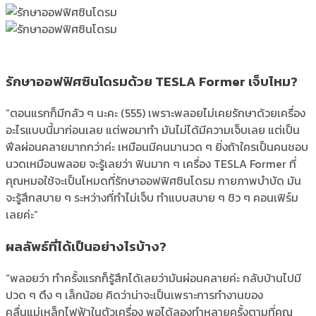
รักษาออฟฟิศซินโดรมด้วย TESLA Former เจ็บไหม?
“ตอนแรกก็มีกลัว ๆ นะคะ (555) เพราะพลอยไม่เคยรักษาด้วยเครื่อง
อะไรแบบนี้มาก่อนเลย แต่พอมาทำ มันไม่ได้มีความเจ็บเลย แต่เป็น
ฟีลผ่อนคลายมากกว่าค่ะ เหมือนมีคนมานวด ๆ ยิ่งถ้าใครเป็นคนชอบ
นวดเหมือนพลอย จะรู้เลยว่า ฟินมาก ๆ เครื่อง TESLA Former ที่
คุณหมอใช้จะเป็นโหมดที่รักษาออฟฟิศซินโดรม กายภาพบำบัด มัน
จะรู้สึกสบาย ๆ ระหว่างที่ทำไม่เจ็บ ทำแบบสบาย ๆ ชิว ๆ คอนเฟิร์ม
เลยค่ะ”
ผลลัพธ์ที่ได้เป็นอย่างไรบ้าง?
“พลอยว่า ทำครั้งแรกก็รู้สึกได้เลยว่ามันผ่อนคลายค่ะ กลับบ้านไปมี
ปวด ๆ ตึง ๆ เล็กน้อย คิดว่าน่าจะเป็นเพราะการทำงานของ
คลื่นแม่เหล็กไฟฟ้าในตัวเครื่อง พอได้ลองทำหลายครั้งตามที่คุณ