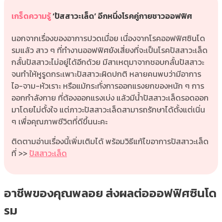
เกร็ดความรู้
‘ปัสสาวะเล็ด’ อีกหนึ่งโรคคู่กายชาวออฟฟิศ
นอกจากเรื่องของอาการปวดเมื่อย เนื่องจากโรคออฟฟิศซินโด
รมแล้ว สาว ๆ ที่ทำงานออฟฟิศยังเสี่ยงที่จะเป็นโรคปัสสาวะเล็ด
กลั้นปัสสาวะไม่อยู่ได้อีกด้วย มีสาเหตุมาจากชอบกลั้นปัสสาวะ
จนทำให้หูรูดกระเพาะปัสสาวะผิดปกติ หลายคนพบว่ามีอาการ
ไอ-จาม-หัวเราะ หรือแม้กระทั่งการออกแรงยกของหนัก ๆ การ
ออกกำลังกาย ที่ต้องออกแรงเบ่ง แล้วมีน้ำปัสสาวะเล็ดรอดออก
มาโดยไม่ตั้งใจ แต่ภาวะปัสสาวะเล็ดสามารถรักษาได้ตั้งแต่เนิ่น
ๆ เพื่อคุณภาพชีวิตที่ดีขึ้นนะคะ
ติดตามอ่านเรื่องนี้เพิ่มเติมได้ พร้อมวิธีแก้ไขอาการปัสสาวะเล็ด
ที่ >>
ปัสสาวะเล็ด
อาชีพของคุณพลอย ส่งผลต่อออฟฟิศซินโด
รม