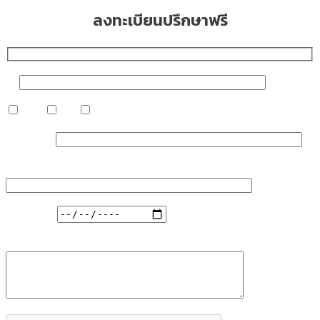
ลงทะเบียนปรึกษาฟรี
ชื่อ
หญิง
ชาย
อื่น ๆ
เบอร์มือถือ
บริการ/ตำแหน่งที่สนใจ...
วันที่สะดวก
ความกังวลที่ต้องการแก้ไข รักษา