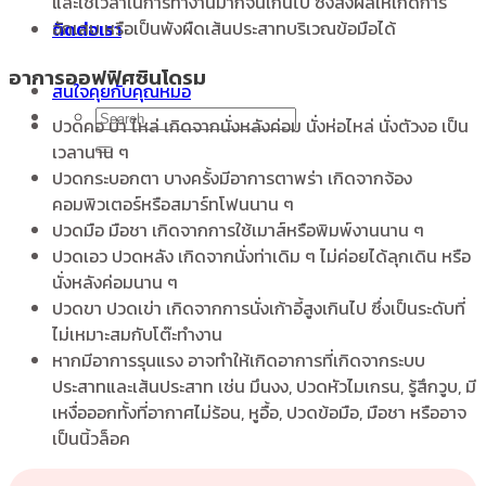
และใช้เวลาในการทำงานมากจนเกินไป ซึ่งส่งผลให้เกิดการ
อักเสบ หรือเป็นพังผืดเส้นประสาทบริเวณข้อมือได้
ติดต่อเรา
อาการออฟฟิศซินโดรม
สนใจคุยกับคุณหมอ
ปวดคอ บ่า ไหล่ เกิดจากนั่งหลังค่อม นั่งห่อไหล่ นั่งตัวงอ เป็น
เวลานาน ๆ
ปวดกระบอกตา บางครั้งมีอาการตาพร่า เกิดจากจ้อง
คอมพิวเตอร์หรือสมาร์ทโฟนนาน ๆ
ปวดมือ มือชา เกิดจากการใช้เมาส์หรือพิมพ์งานนาน ๆ
ปวดเอว ปวดหลัง เกิดจากนั่งท่าเดิม ๆ ไม่ค่อยได้ลุกเดิน หรือ
นั่งหลังค่อมนาน ๆ
ปวดขา ปวดเข่า เกิดจากการนั่งเก้าอี้สูงเกินไป ซึ่งเป็นระดับที่
ไม่เหมาะสมกับโต๊ะทำงาน
หากมีอาการรุนแรง อาจทำให้เกิดอาการที่เกิดจากระบบ
ประสาทและเส้นประสาท เช่น มึนงง, ปวดหัวไมเกรน, รู้สึกวูบ, มี
เหงื่อออกทั้งที่อากาศไม่ร้อน, หูอื้อ, ปวดข้อมือ, มือชา หรืออาจ
เป็นนิ้วล็อค