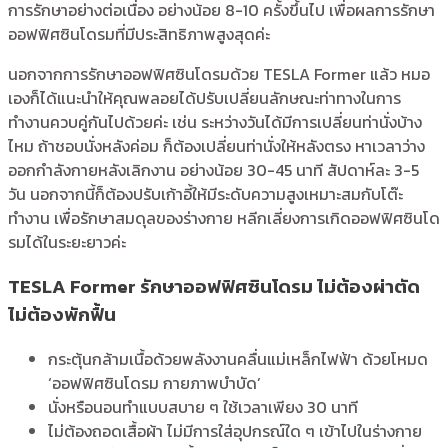
การรักษาอย่างต่อเนื่อง อย่างน้อย 8-10 ครั้งขึ้นไป เพื่อผลการรักษา
ออฟฟิศซินโดรมที่มีประสิทธิภาพสูงสุดค่ะ
นอกจากการรักษาออฟฟิศซินโดรมด้วย TESLA Former แล้ว หมอ
เองก็ได้แนะนำให้คุณพลอยได้ปรับเปลี่ยนลักษณะท่าทางในการ
ทำงานควบคู่กันไปด้วยค่ะ เช่น ระหว่างวันได้มีการเปลี่ยนท่านั่งบ้าง
ไหม ถ้าชอบนั่งหลังค่อม ก็ต้องเปลี่ยนท่านั่งให้หลังตรง หาเวลาว่าง
ออกกำลังกายหลังเลิกงาน อย่างน้อย 30-45 นาที สัปดาห์ละ 3-5
วัน นอกจากนี้ก็ต้องปรับเก้าอี้ให้มีระดับความสูงเหมาะสมกับโต๊ะ
ทำงาน เพื่อรักษาสมดุลของร่างกาย หลีกเลี่ยงการเกิดออฟฟิศซินโด
รมได้ในระยะยาวค่ะ
TESLA Former รักษาออฟฟิศซินโดรม ไม่ต้องผ่าตัด
ไม่ต้องพักฟื้น
กระตุ้นกล้ามเนื้อด้วยพลังงานคลื่นแม่เหล็กไฟฟ้า ด้วยโหมด
‘ออฟฟิศซินโดรม กายภาพบำบัด’
นั่งหรือนอนทำแบบสบาย ๆ ใช้เวลาเพียง 30 นาที
ไม่ต้องถอดเสื้อผ้า ไม่มีการใส่อุปกรณ์ใด ๆ เข้าไปในร่างกาย