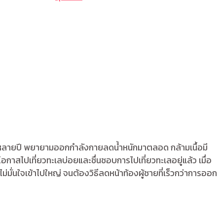
นนานหลายปี พยายามออกกำลังกายลดน้ำหนักมาตลอด กล้ามเนื้อมี
ีโอกาสไปเที่ยวทะเลบ่อยและชื่นชอบการไปเที่ยวทะเลอยู่แล้ว เมื่อ
กไม่มั่นใจเข้าไปใหญ่ จนต้องวิธีลดหน้าท้องผู้ชายที่เร็วกว่าการออก