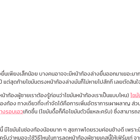
ื่นเพียงเล็กน้อย บางคนอาจจะมีหน้าท้องล่างยื่นออกมาเยอะมาก มั
 แต่สุดท้ายไขมันตรงหน้าท้องล่างมันก็ไม่หายไปสักที เลยตัดสินใจ
หน้าท้องผู้ชายเราต้องรู้ก่อนว่าไขมันหน้าท้องเราเป็นแบบไหน)
ไขมั
ท้อง ทางเดียวที่จะกำจัดได้คือการเพิ่มอัตราการเผาผลาญ ส่วนไข
ยางรอบเอว
เกิดขึ้น (ไขมันดื้อก็คือไขมันตัวนี่แหละครับ) ซึ่งสามาร
นี้ มีไขมันในช่องท้องน้อยมาก ๆ สุขภาพโดยรวมค่อนข้างดี เพราะ
ครับว่าหมอจะใช้วิธีไหนในการลดหน้าท้องผู้ชายเคสนี้ให้เฟิร์มเท่ จาก