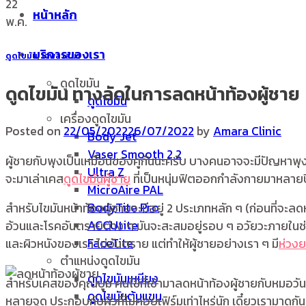
22
หน้าหลัก
พ.ค.
บริการของเรา
ดูดไขมัน
,
เจพลาสมา
ดูดไขมัน
ดูดไขมัน ทางลัดในการลดหน้าท้องผู้ชาย
ดูดไขมัน
เครื่องดูดไขมัน
Posted on
22/05/2022
26/07/2022
by
Amara Clinic
Body Jet
Vaser Smooth 2.2
ผู้ชายกับพุงเป็นเหมือนของคู่กันนะครับ บางคนอาจจะมีปัญหาพุงย
Ultra Z
จะมาเล่าเคส
ดูดไขมันผู้ชาย
ที่เป็นหนุ่มฟิตออกกำลังกายมาหลายปี
MicroAire PAL
BodyTite Pro
สำหรับไขมันหน้าท้องผู้ชายจะมีอยู่ 2 ประเภทหลัก ๆ (ก่อนที่จะลด
ACCUtite
อ้วนและโรคอันตรายต่าง ๆ มันจะสะสมอยู่รอบ ๆ อวัยวะภายในช่อง
FaceTite
และผิวหนังของเรา ไม่อันตราย แต่ทำให้ผู้ชายอย่างเรา ๆ มี
ห่วง
ตำแหน่งดูดไขมัน
ดูดไขมันเหนียง
สำหรับเคสของคุณบูม คนไข้ที่เข้ามาลดหน้าท้องผู้ชายกับหมอวัน
ดูดไขมันต้นแขน
หลายจุด ประกอบกับผิวที่ไม่ค่อยเฟิร์มเท่าไหร่นัก เดี๋ยวเรามาดูกัน