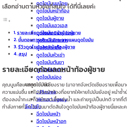
ดูดไขมันนมน้อย
เลือกอ่านตามหัวข้อที่สนใจ ได้ที่นี่เลยค่ะ
ดูดไขมันหน้าท้อง
ดูดไขมันผู้ชาย
ดูดไขมันเอวเอส
ดูดไขมัน Sexy line
รายละเอียดก่อนลดหน้าท้องผู้ชาย
ดูดไขมันซิกแพค
ขั้นตอนการประเมินและวางแผนดูดไขมัน
รีวิวดูดไขมันลดหน้าท้องผู้ชาย
ดูดไขมันหลัง
สรุป
ดูดไขมันหัวเข่า
ดูดไขมันต้นขา
รายละเอียดก่อนลดหน้าท้องผู้ชาย
ดูดไขมันข้อเท้า
ดูดไขมันน่อง
ยกกระชับผิว
คุณบูมคือเคสดูดไขมันเชียงราย (มาจากจังหวัดเชียงรายเพื่อมา
J Plasma
ความแน่นขึ้น แต่ไขมันหน้าท้องที่อยากให้หายไปมันยังอยู่ หนำซ้ำย
Venus Legacy
ต้องลงน้ำทะเล ก็จะมีถอดเสื้อเล่นน้ำ และถ่ายรูปเป็นปกติ จากที่ต้
ฉีดไขมัน
กำลังกายทั่ว ๆ ไป จนมาตัดสินใจดูดไขมันหน้าท้องผู้ชายนี่แหละค
ฉีดไขมันหน้า
ฉีดไขมันหน้าอก