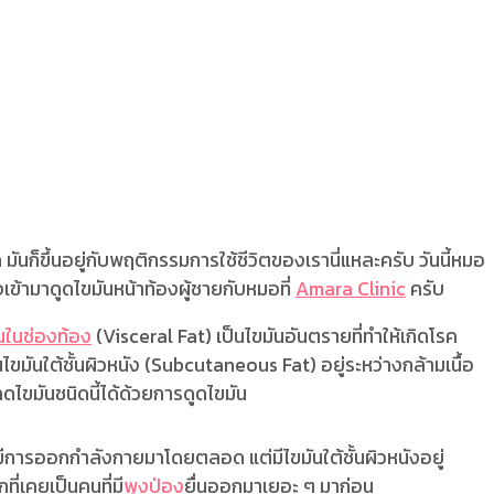
นก็ขึ้นอยู่กับพฤติกรรมการใช้ชีวิตของเรานี่แหละครับ วันนี้หมอ
เข้ามาดูดไขมันหน้าท้องผู้ชายกับหมอที่
Amara Clinic
ครับ
นในช่องท้อง
(Visceral Fat) เป็นไขมันอันตรายที่ทำให้เกิดโรค
มันใต้ชั้นผิวหนัง (Subcutaneous Fat) อยู่ระหว่างกล้ามเนื้อ
ถลดไขมันชนิดนี้ได้ด้วยการดูดไขมัน
มีการออกกำลังกายมาโดยตลอด แต่มีไขมันใต้ชั้นผิวหนังอยู่
ที่เคยเป็นคนที่มี
พุงป่อง
ยื่นออกมาเยอะ ๆ มาก่อน