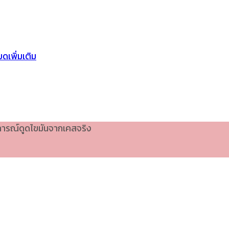
ดเพิ่มเติม
บการณ์ดูดไขมันจากเคสจริง