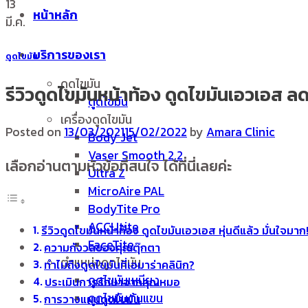
13
หน้าหลัก
มี.ค.
บริการของเรา
ดูดไขมัน
ดูดไขมัน
รีวิวดูดไขมันหน้าท้อง ดูดไขมันเอวเอส ลด
ดูดไขมัน
เครื่องดูดไขมัน
Posted on
13/03/2021
15/02/2022
by
Amara Clinic
Body Jet
Vaser Smooth 2.2
เลือกอ่านตามหัวข้อที่สนใจ ได้ที่นี่เลยค่ะ
Ultra Z
MicroAire PAL
BodyTite Pro
ACCUtite
รีวิวดูดไขมันหน้าท้อง ดูดไขมันเอวเอส หุ่นดีแล้ว มั่นใจมาก!
FaceTite
ความกังวลของคุณตุ๊กตา
ตำแหน่งดูดไขมัน
ทำไมถึงดูดไขมันที่เอมาร่าคลินิก?
ดูดไขมันเหนียง
ประเมินการรักษาจากคุณหมอ
ดูดไขมันต้นแขน
การวางแผนดูดไขมัน