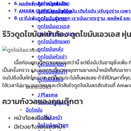
ดูดไขมันนมน้อย
ผลลัพธ์หลังการดูดไขมัน
ดูดไขมันหน้าท้อง
AMARA CLINIC ศูนย์ดูดไขมัน เติมไขมัน ปรับรูปร่าง เฉพ
ดูดไขมันผู้ชาย
เราไม่เน้นดูดไขมันราคาถูก เราเน้นมาตรฐาน, ผลลัพธ์ แ
ดูดไขมันเอวเอส
รีวิวดูดไขมันหน้าท้อง ดูดไขมันเอวเอส หุ่น
ดูดไขมัน Sexy line
ดูดไขมันซิกแพค
ดูดไขมันหลัง
ดูดไขมันหัวเข่า
เมื่อก่อนคุณตุ๊กตาเคยผอมกว่านี้ แต่ยิ่งนับวันอายุยิ่งเพิ่
ดูดไขมันต้นขา
เป็นครั้งคราว และพอคุณตุ๊กตาหยุดทานยาลดน้ำหนักก็เกิดอาการโ
ดูดไขมันข้อเท้า
จนไปถึงขั้นหักโหมมาก แต่ก็แทบจะไม่เห็นผลเลย ทำให้ปัญหาที่คุณตุ
ดูดไขมันน่อง
ใช้เวลาไม่นาน จนมาพบและตัดสินใจดูดไขมันลดสัดส่วนที่ Amara 
ยกกระชับผิว
J Plasma
ความกังวลของคุณตุ๊กตา
Venus Legacy
ฉีดไขมัน
หน้าท้องล่างยื่น
ฉีดไขมันหน้า
ฉีดไขมันหน้าอก
มีห่วงยางรอบเอวหน้า