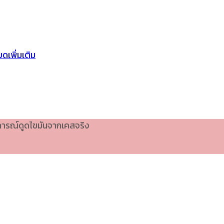
ดเพิ่มเติม
บการณ์ดูดไขมันจากเคสจริง