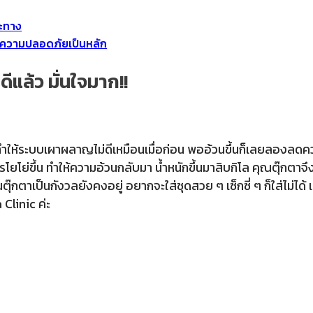
าะทาง
ละความปลอดภัยเป็นหลัก
ดีแล้ว มั่นใจมาก!!
ม ทำให้ระบบเผาผลาญไม่ดีเหมือนเมื่อก่อน พออ้วนขึ้นก็เลยลองลด
ยโย่ขึ้น ทำให้ความอ้วนกลับมา น้ำหนักขึ้นมาสิบกิโล คุณตุ๊กตา
๊กตาเป็นกังวลยังคงอยู่ อยากจะใส่ชุดสวย ๆ เซ็กซี่ ๆ ก็ใส่ไม่ได้ เ
Clinic ค่ะ