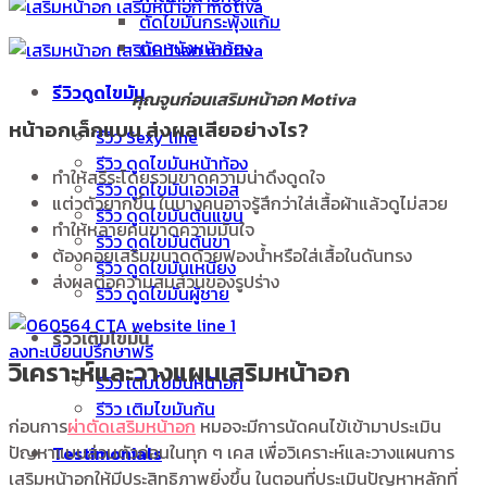
ตัดไขมันกระพุ้งแก้ม
ตัดหนังหน้าท้อง
รีวิวดูดไขมัน
คุณจูนก่อนเสริมหน้าอก Motiva
หน้าอกเล็กแบน ส่งผลเสียอย่างไร?
รีวิว Sexy line
รีวิว ดูดไขมันหน้าท้อง
ทำให้สรีระโดยรวมขาดความน่าดึงดูดใจ
รีวิว ดูดไขมันเอวเอส
แต่วตัวยากขึ้น ในบางคนอาจรู้สึกว่าใส่เสื้อผ้าแล้วดูไม่สวย
รีวิว ดูดไขมันต้นแขน
ทำให้หลายคนขาดความมั่นใจ
รีวิว ดูดไขมันต้นขา
ต้องคอยเสริมขนาดด้วยฟองน้ำหรือใส่เสื้อในดันทรง
รีวิว ดูดไขมันเหนียง
ส่งผลต่อความสมส่วนของรูปร่าง
รีวิว ดูดไขมันผู้ชาย
รีวิวเติมไขมัน
ลงทะเบียนปรึกษาฟรี
วิเคราะห์และวางแผนเสริมหน้าอก
รีวิว เติมไขมันหน้าอก
รีวิว เติมไขมันก้น
ก่อนการ
ผ่าตัดเสริมหน้าอก
หมอจะมีการนัดคนไข้เข้ามาประเมิน
ปัญหาแบบส่วนตัวก่อนในทุก ๆ เคส เพื่อวิเคราะห์และวางแผนการ
Testimonials
เสริมหน้าอกให้มีประสิทธิภาพยิ่งขึ้น ในตอนที่ประเมินปัญหาหลักที่