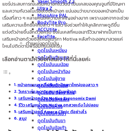
Vaser Smooth 2.2
แชร์ประสบการณ์เสริมหน้าอกในวันนี้ เป็นเคสของคุณจูนที่มีปัญหา
Ultra Z
และความกังวลในเรื่องไซซ์หน้าอก แน่นอนว่าขนาดของหน้าอกเป็น
MicroAire PAL
เรื่องที่สาว ๆ หลายคนให้ความสำคัญอย่างมาก เพราะนอกจากจะช่วย
BodyTite Pro
เสริมความเซ็กซี่ให้กับสาว ๆ แล้ว ยังช่วยทำให้บุคลิกภาพดูดีขึ้น
ACCUtite
แต่งตัวง่ายขึ้นอีกด้วยครับ ซึ่งในเคสที่หมอเอารีวิวมาฝากเป็นการ
FaceTite
เสริมหน้าอกด้วยซิลิโคนอเมริกา Motiva หลังทำจะออกมาสวยแค่
ตำแหน่งดูดไขมัน
ไหนไปติดตามพร้อมกันเลยครับ
ดูดไขมันเหนียง
ดูดไขมันต้นแขน
เลือกอ่านตามหัวข้อที่สนใจ ได้ที่นี่เลยค่ะ
ดูดไขมันนมน้อย
ดูดไขมันหน้าท้อง
ดูดไขมันผู้ชาย
หน้าอกแบนราบไปกับตัว ปัญหาใหญ่ของสาว ๆ
ดูดไขมันเอวเอส
วิเคราะห์และวางแผนเสริมหน้าอก
ดูดไขมัน Sexy line
เสริมหน้าอกด้วย Motive Ergonomix Dami
ดูดไขมันซิกแพค
รีวิว เสริมหน้าอก Motiva อกสวยเด้ง ไม่ปลอม
ดูดไขมันหลัง
เสริมหน้าอกที่ Amara Clinic ดีอย่างไร
ดูดไขมันหัวเข่า
สรุป
ดูดไขมันต้นขา
ดูดไขมันข้อเท้า