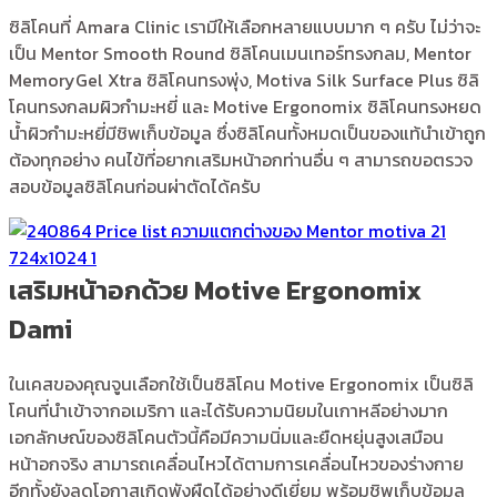
ซิลิโคนที่ Amara Clinic เรามีให้เลือกหลายแบบมาก ๆ ครับ ไม่ว่าจะ
เป็น Mentor Smooth Round ซิลิโคนเมนเทอร์ทรงกลม,
Mentor
MemoryGel Xtra ซิลิโคนทรงพุ่ง, Motiva Silk Surface Plus ซิลิ
โคนทรงกลมผิวกำมะหยี่ และ Motive Ergonomix ซิลิโคนทรงหยด
น้ำผิวกำมะหยี่มีชิพเก็บข้อมูล ซึ่งซิลิโคนทั้งหมดเป็นของแท้นำเข้าถูก
ต้องทุกอย่าง คนไข้ที่อยากเสริมหน้าอกท่านอื่น ๆ สามารถขอตรวจ
สอบข้อมูลซิลิโคนก่อนผ่าตัดได้ครับ
เสริมหน้าอกด้วย Motive Ergonomix
Dami
ในเคสของคุณจูนเลือกใช้เป็นซิลิโคน Motive Ergonomix เป็นซิลิ
โคนที่นำเข้าจากอเมริกา และได้รับความนิยมในเกาหลีอย่าง
มาก
เอกลักษณ์ของซิลิโคนตัวนี้คือมีความนิ่มและยืดหยุ่นสูงเสมือน
หน้าอกจริง สามารถเคลื่อนไหวได้ตามการเคลื่อนไหวของร่างกาย
อีกทั้งยังลดโอกาสเกิดพังผืดได้อย่างดีเยี่ยม พร้อมชิพเก็บข้อมูล