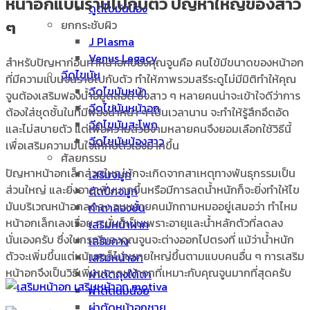
หน้าอกแบนราบไปกับตัว ปัญหาใหญ่ของสาว
ดูดไขมันน่อง
ๆ
ยกกระชับผิว
J Plasma
Venus Legacy
สำหรับปัญหาก่อนทำหน้าอกของคุณจูนคือ คนไข้มีขนาดของหน้าอก
ฉีดไขมัน
ที่มีความแบนจนราบไปกับตัว ทำให้ภาพรวมสรีระดูไม่มีมิติทำให้คุณ
ฉีดไขมันหน้า
จูนต้องเสริมฟองน้ำอยู่ตลอด ซึ่งสาว ๆ หลายคนน่าจะเข้าใจดีว่าการ
ฉีดไขมันหน้าอก
ต้องใส่ชุดชั้นในที่มีฟองน้ำหนา ๆ เป็นเวลานาน จะทำให้รู้สึกอึดอัด
ฉีดไขมันสะโพก
และไม่สบายตัว แต่เพื่อความสวยงามหลายคนจึงยอมเลือกใช้วิธีนี้
ฉีดไขมันน้องสาว
เพื่อเสริมความมั่นใจให้กับตัวเองมากขึ้น
ศัลยกรรม
ปัญหาหน้าอกเล็กส่วนใหญ่มักจะเกิดจากสาเหตุทางพันธุกรรมเป็น
เสริมจมูก
ส่วนใหญ่ และยิ่งอายุเพิ่มมากขึ้นหรือมีการลดน้ำหนักก็จะยิ่งทำให้ไข
ตัดปีกจมูก
มันบริเวณหน้าอกลดลง จนหลายคนมักถามหมออยู่เสมอว่า ทำไหม
ทำตาสองชั้น
หน้าอกเล็กเลงเรื่อย ๆ นั่นก็เป็นเพราะอายุและน้ำหลักตัวที่ลดลง
เสริมหน้าผาก
นั่นเองครับ ซึ่งในกรณีของคุณจูนจะต่างออกไปตรงที่ แม้ว่าน้ำหนัก
เสริมคาง
ตัวจะเพิ่มขึ้นแต่หน้าอกก็ไม่ขยายใหญ่ขึ้นตามแบบคนอื่น ๆ การเสริม
เสริมหน้าอก
หน้าอกจึงเป็นวิธีเพิ่มขนาดหน้าอกที่เหมาะกับคุณจูนมากที่สุดครับ
ผ่าตัดถุงใต้ตา
ผ่าตัดนมน้อย
ผ่าตัดหน้าอกชาย