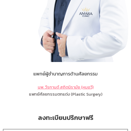
แพทย์ผู้ชำนาญการด้านศัลยกรรม
นพ. วีรกานต์ สถิตนิรามัย (หมอวี)
แพทย์ศัลยกรรมตกแต่ง (Plastic Surgery)
ลงทะเบียนปรึกษาฟรี