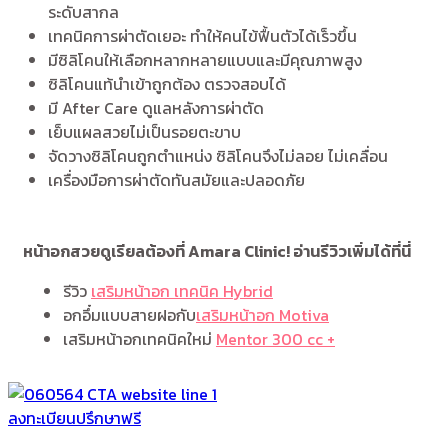
ระดับสากล
เทคนิคการผ่าตัดเยอะ ทำให้คนไข้ฟื้นตัวได้เร็วขึ้น
มีซิลิโคนให้เลือกหลากหลายแบบและมีคุณภาพสูง
ซิลิโคนแท้นำเข้าถูกต้อง ตรวจสอบได้
มี After Care ดูแลหลังการผ่าตัด
เย็บแผลสวยไม่เป็นรอยตะขาบ
จัดวางซิลิโคนถูกตำแหน่ง ซิลิโคนจึงไม่ลอย ไม่เคลื่อน
เครื่องมือการผ่าตัดทันสมัยและปลอดภัย
หน้าอกสวยดูเรียลต้องที่ Amara Clinic!
อ่านรีวิวเพิ่มได้ที่นี่
รีวิว
เสริมหน้าอก เทคนิค Hybrid
อกอึ๋มแบบสายฝอกับ
เสริมหน้าอก Motiva
เสริมหน้าอกเทคนิคใหม่
Mentor 300 cc +
ลงทะเบียนปรึกษาฟรี