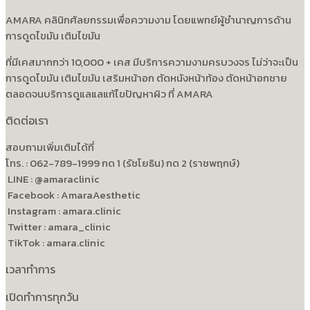
AMARA คลินิกศัลยกรรมเพื่อความงาม โดยแพทย์ผู้ชำนาญการด้าน
การดูดไขมัน เติมไขมัน
ที่มีเคสมากกว่า 10,000 + เคส มีบริการความงามครบวงจร ไม่ว่าจะเป็น
การดูดไขมัน เติมไขมัน เสริมหน้าอก ตัดหนังหน้าท้อง ตัดหน้าอกชาย
ตลอดจนบริการดูแลแลแก้ไขปัญหาผิว ที่ AMARA
ติดต่อเรา
สอบถามเพิ่มเติมได้ที่
โทร. : 062-789-1999 กด 1 (รัชโยธิน) กด 2 (ราชพฤกษ์)
LINE : @amaraclinic
Facebook : AmaraAesthetic
Instagram : amara.clinic
Twitter : amara_clinic
TikTok : amara.clinic
เวลาทำการ
เปิดทำการทุกวัน