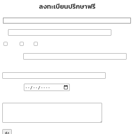
ลงทะเบียนปรึกษาฟรี
ชื่อ
หญิง
ชาย
อื่น ๆ
เบอร์มือถือ
บริการ/ตำแหน่งที่สนใจ...
วันที่สะดวก
ความกังวลที่ต้องการแก้ไข รักษา