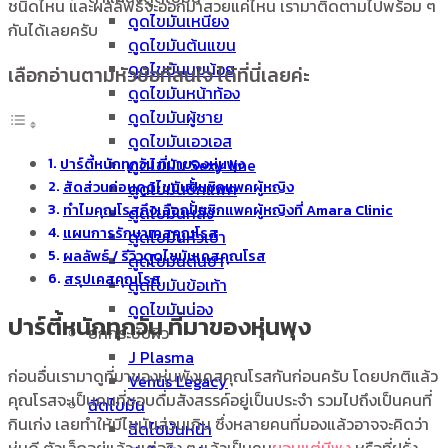
ชนิดไหน และผลลัพธ์จะออกมาสวยแค่ไหน เรามาติดตามไปพร้อม ๆ
ดูดไขมันเหนียง
กันได้เลยครับ
ดูดไขมันต้นแขน
ดูดไขมันนมน้อย
เลือกอ่านตามหัวข้อที่สนใจ ได้ที่นี่เลยค่ะ
ดูดไขมันหน้าท้อง
ดูดไขมันผู้ชาย
ดูดไขมันเอวเอส
ปาร์ตี้หนักทุกวัน ที่มาของหุ่นพุง
ดูดไขมัน Sexy line
สัดส่วนก่อนดูดไขมันปั้นซิกแพคผู้หญิง
ดูดไขมันซิกแพค
ทำไมคุณโรสถึงเลือกปั้นซิกแพคผู้หญิงที่ Amara Clinic
ดูดไขมันหลัง
แผนการรักษาเคสคุณโรส
ดูดไขมันหัวเข่า
ผลลัพธ์ / รีวิวดูดไขมันเคสคุณโรส
ดูดไขมันต้นขา
สรุปเคสคุณโรส
ดูดไขมันข้อเท้า
ดูดไขมันน่อง
ปาร์ตี้หนักทุกวัน ที่มาของหุ่นพุง
ยกกระชับผิว
J Plasma
ก่อนอื่นเรามาดูที่มาของหุ่นพังเคสคุณโรสกันก่อนครับ โดยปกติแล้ว
Venus Legacy
คุณโรสจะเป็นคนที่ชอบดื่มสังสรรค์อยู่เป็นประจำ รวมไปถึงเป็นคนที่
ฉีดไขมัน
กินเก่ง เลยทำให้มีไขมันส่วนเกิน ซึ่งหลายคนที่มองแล้วอาจจะคิดว่า
ฉีดไขมันหน้า