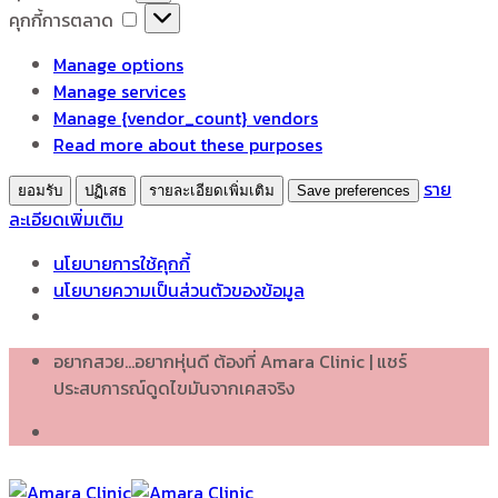
เก็บ
คุกกี้
คุกกี้การตลาด
สถิติ
การ
Manage options
ตลาด
Manage services
Manage {vendor_count} vendors
Read more about these purposes
ราย
ยอมรับ
ปฏิเสธ
รายละเอียดเพิ่มเติม
Save preferences
ละเอียดเพิ่มเติม
นโยบายการใช้คุกกี้
นโยบายความเป็นส่วนตัวของข้อมูล
Skip
อยากสวย...อยากหุ่นดี ต้องที่ Amara Clinic | แชร์
to
ประสบการณ์ดูดไขมันจากเคสจริง
content