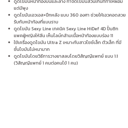
ดูดไขมันหน้าท้องบนและล่าง กำจัดไขมันส่วนเกินที่ทำให้ผอม
แต่มีพุง
ดูดไขมันเอวเอส+ปีกหลัง แบบ 360 องศา ช่วยให้เอวคอดสวย
รับกับหน้าท้องที่แบนราบ
ดูดไขมัน Sexy Line เทคนิค Sexy Line HiDef 4D ปั้นซิก
แพคผู้หญิงให้ลีน เห็นไลน์กล้ามเนื้อหน้าท้องแบบร่อง 11
ใช้เครื่องดูดไขมัน Ultra Z เหมาะกับสาวไซซ์เล็ก ตัวเล็ก ที่มี
ชั้นไขมันไม่หนามาก
ดูดไขมันโดยวิธีการวางยาสลบโดยวิสัญญีแพทย์ แบบ 1:1
(วิสัญญีแพทย์ 1 คนต่อคนไข้ 1 คน)