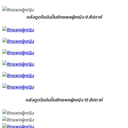
หลังดูดไขมันปั้นซิกแพคผู้หญิง 9 สัปดาห์
หลังดูดไขมันปั้นซิกแพคผู้หญิง 15 สัปดาห์