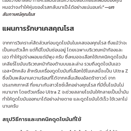
หมอว่าจะทำให้หุ่นของโรสกลับมาเป๊ะได้อย่างแน่นอนค่ะ
”
—บท
สัมภาษณ์คุณโรส
แผนการรักษาเคสคุณโรส
จากการวิเคราะห์สัดส่วนก่อนดูดไขมันในเคสของคุณโรส ถึงแม้ว่าจะ
เป็นคนตัวเล็ก แต่ก็มีไขมันซ่อนอยู่ โดยเฉพาะบริเวณหน้าท้องและ
เอว ทำให้รูปร่างผอมแต่มีพุง ครับ ซึ่งหมอจะเลือกใช้เทคนิคดูดไขมัน
เคลียร์ไขมันบริเวณหน้าท้องด้านบนและล่าง รวมถึงดูดไขมันเอว
เอส+ปีกหลัง สำหรับเครื่องดูดไขมันที่เลือกใช้ในเคสนี้จะเป็น Ultra Z
ซึ่งเป็นพลังงานความร้อนที่ได้จากคลื่นเสียงอัลตร้าซาวด์ จาก
ประเทศเกาหลี ที่เหมาะกับสาวไซซ์เล็กอย่างคุณโรส ที่มีชั้นไขมันไม่
หนามาก โดยตัวเครื่อง Ultra Z จะช่วยสลายไขมันให้กลายเป็นน้ำมัน
ทำให้ดูดไขมันออกมาได้อย่างง่ายดาย และดูดไขมันได้เร็ว ใช้เวลาไม่
นานครับ
สรุปวิธีการและเทคนิคดูดไขมันที่ใช้