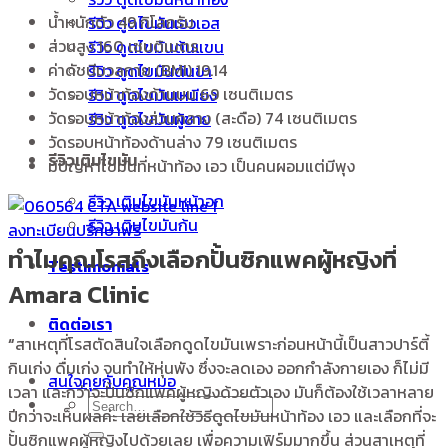
น้ำหนักตัว 49 กิโลกรัม
รีวิว ดูดไขมันเอวเอส
ส่วนสูง 160 เซนติเมตร
รีวิว ดูดไขมันต้นแขน
ค่าดัชนีมวลกาย (BMI) 19.14
รีวิว ดูดไขมันต้นขา
วัดรอบหน้าท้องด้านบน 69 เซนติเมตร
รีวิว ดูดไขมันเหนียง
วัดรอบหน้าท้องส่วนกลาง (สะดือ) 74 เซนติเมตร
รีวิว ดูดไขมันผู้ชาย
วัดรอบหน้าท้องด้านล่าง 79 เซนติเมตร
รีวิวเติมไขมัน
มีปัญหาไขมันที่หน้าท้อง เอว เป็นคนผอมแต่มีพุง
รีวิว เติมไขมันหน้าอก
รีวิว เติมไขมันก้น
ลงทะเบียนปรึกษาฟรี
ทำไมคุณโรสถึงเลือกปั้นซิกแพคผู้หญิงที่
Testimonials
Amara Clinic
ติดต่อเรา
“
สาเหตุที่โรสตัดสินใจเลือกดูดไขมันเพราะก่อนหน้านี้เป็นสาวปาร์ตี้
กินเก่ง ดื่มเก่ง จนทำให้หุ่นพัง ซึ่งจะลดเอง ออกกำลังกายเอง ก็ไม่มี
สนใจคุยกับคุณหมอ
เวลา และกว่าจะปั้นซิกแพคผู้หญิงด้วยตัวเอง มันก็ต้องใช้เวลาหลาย
ปีกว่าจะเห็นผลค่ะ เลยเลือกใช้วิธีดูดไขมันหน้าท้อง เอว และเลือกที่จะ
ปั้นซิกแพคผู้หญิงไปด้วยเลย เพื่อความเฟิร์มมากขึ้น ส่วนสาเหตุที่