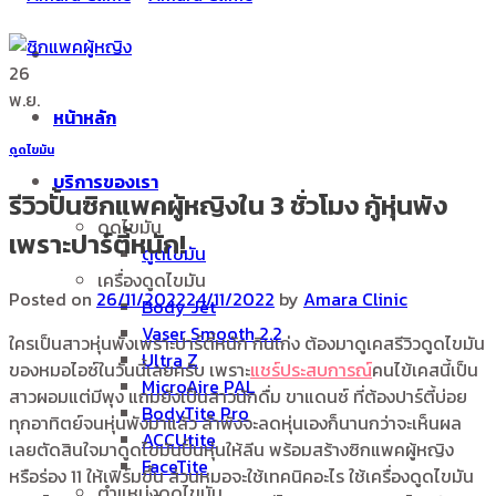
26
พ.ย.
หน้าหลัก
ดูดไขมัน
บริการของเรา
รีวิวปั้นซิกแพคผู้หญิงใน 3 ชั่วโมง กู้หุ่นพัง
ดูดไขมัน
เพราะปาร์ตี้หนัก!
ดูดไขมัน
เครื่องดูดไขมัน
Posted on
26/11/2022
24/11/2022
by
Amara Clinic
Body Jet
Vaser Smooth 2.2
ใครเป็นสาวหุ่นพังเพราะปาร์ตี้หนัก กินเก่ง ต้องมาดูเคสรีวิวดูดไขมัน
Ultra Z
ของหมอไอซ์ในวันนี้เลยครับ เพราะ
แชร์ประสบการณ์
คนไข้เคสนี้เป็น
MicroAire PAL
สาวผอมแต่มีพุง แถมยังเป็นสาวนักดื่ม ขาแดนซ์ ที่ต้องปาร์ตี้บ่อย
BodyTite Pro
ทุกอาทิตย์จนหุ่นพังมาแล้ว ลำพังจะลดหุ่นเองก็นานกว่าจะเห็นผล
ACCUtite
เลยตัดสินใจมาดูดไขมันปั้นหุ่นให้ลีน พร้อมสร้างซิกแพคผู้หญิง
FaceTite
หรือร่อง 11 ให้เฟิร์มขึ้น ส่วนหมอจะใช้เทคนิคอะไร ใช้เครื่องดูดไขมัน
ตำแหน่งดูดไขมัน