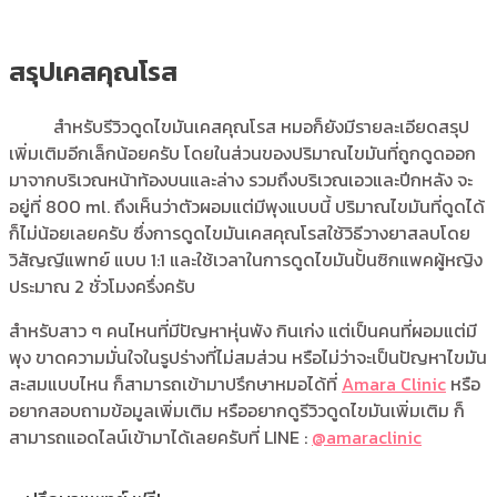
สรุปเคสคุณโรส
สำหรับรีวิวดูดไขมันเคสคุณโรส หมอก็ยังมีรายละเอียดสรุป
เพิ่มเติมอีกเล็กน้อยครับ โดยในส่วนของปริมาณไขมันที่ถูกดูดออก
มาจากบริเวณหน้าท้องบนและล่าง รวมถึงบริเวณเอวและปีกหลัง จะ
อยู่ที่ 800 ml. ถึงเห็นว่าตัวผอมแต่มีพุงแบบนี้ ปริมาณไขมันที่ดูดได้
ก็ไม่น้อยเลยครับ ซึ่งการดูดไขมันเคสคุณโรสใช้วิธีวางยาสลบโดย
วิสัญญีแพทย์ แบบ 1:1 และใช้เวลาในการดูดไขมันปั้นซิกแพคผู้หญิง
ประมาณ 2 ชั่วโมงครึ่งครับ
สำหรับสาว ๆ คนไหนที่มีปัญหาหุ่นพัง กินเก่ง แต่เป็นคนที่ผอมแต่มี
พุง ขาดความมั่นใจในรูปร่างที่ไม่สมส่วน หรือไม่ว่าจะเป็นปัญหาไขมัน
สะสมแบบไหน ก็สามารถเข้ามาปรึกษาหมอได้ที่
Amara Clinic
หรือ
อยากสอบถามข้อมูลเพิ่มเติม หรืออยากดูรีวิวดูดไขมันเพิ่มเติม ก็
สามารถแอดไลน์เข้ามาได้เลยครับที่ LINE :
@amaraclinic