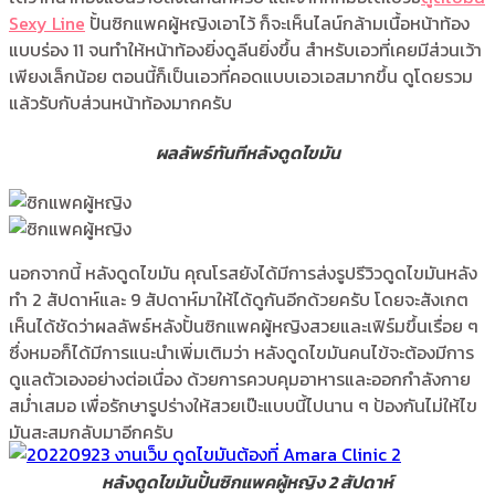
Sexy Line
ปั้นซิกแพคผู้หญิงเอาไว้ ก็จะเห็นไลน์กล้ามเนื้อหน้าท้อง
แบบร่อง 11 จนทำให้หน้าท้องยิ่งดูลีนยิ่งขึ้น สำหรับเอวที่เคยมีส่วนเว้า
เพียงเล็กน้อย ตอนนี้ก็เป็นเอวที่คอดแบบเอวเอสมากขึ้น ดูโดยรวม
แล้วรับกับส่วนหน้าท้องมากครับ
ผลลัพธ์ทันทีหลังดูดไขมัน
นอกจากนี้ หลังดูดไขมัน คุณโรสยังได้มีการส่งรูปรีวิวดูดไขมันหลัง
ทำ 2 สัปดาห์และ 9 สัปดาห์มาให้ได้ดูกันอีกด้วยครับ โดยจะสังเกต
เห็นได้ชัดว่าผลลัพธ์หลังปั้นซิกแพคผู้หญิงสวยและเฟิร์มขึ้นเรื่อย ๆ
ซึ่งหมอก็ได้มีการแนะนำเพิ่มเติมว่า หลังดูดไขมันคนไข้จะต้องมีการ
ดูแลตัวเองอย่างต่อเนื่อง ด้วยการควบคุมอาหารและออกกำลังกาย
สม่ำเสมอ เพื่อรักษารูปร่างให้สวยเป๊ะแบบนี้ไปนาน ๆ ป้องกันไม่ให้ไข
มันสะสมกลับมาอีกครับ
หลังดูดไขมันปั้นซิกแพคผู้หญิง 2 สัปดาห์