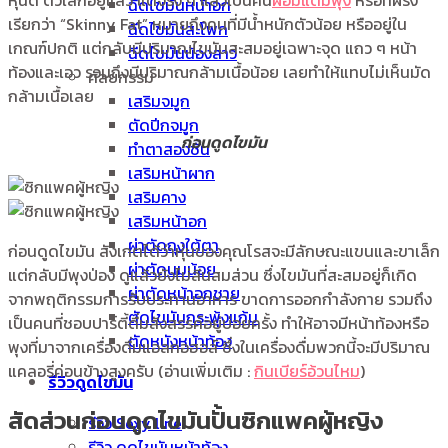
หุ่นดี ตัวเล็กอยู่แล้ว แต่จริง ๆ แล้วเป็นคน
ผอมแต่มีพุง
หรือที่ฝรั่ง
ฉีดไขมันหน้าอก
เรียกว่า “Skinny Fat” หมายถึงคนที่มีน้ำหนักตัวน้อย หรืออยู่ใน
ฉีดไขมันสะโพก
เกณฑ์ปกติ แต่กลับมีปริมาณไขมันสะสมอยู่เฉพาะจุด แถว ๆ หน้า
ฉีดไขมันน้องสาว
ท้องและเอว รวมถึงมีปริมาณกล้ามเนื้อน้อย เลยทำให้แทบไม่เห็นมัด
ศัลยกรรม
กล้ามเนื้อเลย
เสริมจมูก
ตัดปีกจมูก
ก่อนดูดไขมัน
ทำตาสองชั้น
เสริมหน้าผาก
เสริมคาง
เสริมหน้าอก
ผ่าตัดถุงใต้ตา
ก่อนดูดไขมัน สังเกตได้ว่าหุ่นของคุณโรสจะมีลักษณะแขนและขาเล็ก
ผ่าตัดนมน้อย
แต่กลับมีพุงป่อง ดูแล้วยังไม่ลีนสมส่วน ซึ่งไขมันที่สะสมอยู่ก็เกิด
ผ่าตัดหน้าอกชาย
จากพฤติกรรมการรับประทานอาหาร ขาดการออกกำลังกาย รวมถึง
ตัดไขมันกระพุ้งแก้ม
เป็นคนที่ชอบปาร์ตี้ดื่มสังสรรค์อยู่บ่อยครั้ง ทำให้อาจมีหน้าท้องหรือ
ตัดหนังหน้าท้อง
พุงที่มาจากเครื่องดื่มแอลกอฮอล์ ซึ่งในเครื่องดื่มพวกนี้จะมีปริมาณ
แคลอรี่ค่อนข้างสูงครับ (อ่านเพิ่มเติม :
กินเบียร์อ้วนไหม
)
รีวิวดูดไขมัน
สัดส่วนก่อนดูดไขมันปั้นซิกแพคผู้หญิง
รีวิว Sexy line
รีวิว ดูดไขมันหน้าท้อง