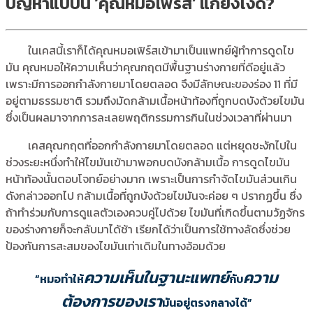
ปัญหาแบบนี้ ‘คุณหมอเฟิร์ส’ แก้ยังไงดี?
ในเคสนี้เราก็ได้คุณหมอเฟิร์สเข้ามาเป็นแพทย์ผู้ทำการดูดไข
มัน คุณหมอให้ความเห็นว่าคุณกฤตมีพื้นฐานร่างกายที่ดีอยู่แล้ว
เพราะมีการออกกำลังกายมาโดยตลอด จึงมีลักษณะของร่อง 11 ที่มี
อยู่ตามธรรมชาติ รวมถึงมัดกล้ามเนื้อหน้าท้องที่ถูกบดบังด้วยไขมัน
ซึ่งเป็นผลมาจากการละเลยพฤติกรรมการกินในช่วงเวลาที่ผ่านมา
เคสคุณกฤตที่ออกกำลังกายมาโดยตลอด แต่หยุดชะงักไปใน
ช่วงระยะหนึ่งทำให้ไขมันเข้ามาพอกบดบังกล้ามเนื้อ การดูดไขมัน
หน้าท้องนั้นตอบโจทย์อย่างมาก เพราะเป็นการกำจัดไขมันส่วนเกิน
ดังกล่าวออกไป กล้ามเนื้อที่ถูกบังด้วยไขมันจะค่อย ๆ ปรากฏขึ้น ซึ่ง
ถ้าทำร่วมกับการดูแลตัวเองควบคู่ไปด้วย ไขมันที่เกิดขึ้นตามวัฏจักร
ของร่างกายก็จะกลับมาได้ช้า เรียกได้ว่าเป็นการใช้ทางลัดซึ่งช่วย
ป้องกันการสะสมของไขมันเท่าเดิมในทางอ้อมด้วย
ความเห็นในฐานะแพทย์
ความ
“หมอทำให้
กับ
ต้องการของเรา
มันอยู่ตรงกลางได้”