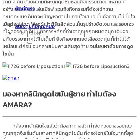
ตาม ๆ กัน ด้วยความที่คุณกฤตชื่นชอบกิจกรรมทางน้ำหลาย ๆ
ติดต่อเรา
อย่าง เช่น ดำน้ำ เล่นเซิร์ฟ รวมถึงกิจกรรมที่ต้องใช้ความ
ทะมัดทะแมง ก็มักจะมีปัญหาตามไปกวนใจเสมอ นั่นคือความไม่มั่นใจ
เมื่อต้องใส่ชุด Wet Suit ที่รัดสัดส่วนเห็นรูปร่างชัดเจน และรอบเอว
สนใจคุยกับคุณหมอ
ที่โผล่ออกมา ก็เป็นตัวการหลักที่ทำเอาคุณกฤตหมดสนุก เอ็นจอ
ยกับบรรยากาศได้ไม่เต็มที่ ยิ่งถ้าอยากถอดเสื้ออวดหุ่น ก็ทำไม่ได้
เหมือนแต่ก่อน จนกลายเป็นฟางเส้นสุดท้าย
จบปัญหาด้วยการดูด
ไขมัน
มองหาคลินิกดูดไขมันผู้ชาย ทำไมต้อง
AMARA?
หลังจากตัดสินใจแล้วว่าต้องหาทางลัด กำจัดห่วงยางรอบเอว
คุณกฤตจึงเริ่มต้นเสาะหาคลินิกดูดไขมัน ที่ตรงโจทย์ในใจมากที่สุด