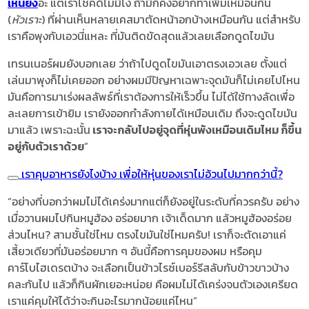
เหนียง
อ่ะ แต่เราโชคดีไม่มีไง ถ้ามีก็คงอยากทำเพิ่มเหมือนกัน
(
หัวเราะ
) ที่ผ่านเห็นหลายเคสมาตัดหน้าอกบ้างเหมือนกัน แต่สำหรับ
เราคือพุงกับเอวนี่แหละ ที่มันติดขัดสุดแล้วเลยเลือกดูดไขมัน
เทรนเนอร์ผมยังบอกเลย ว่าถ้าไปดูดไขมันเอาตรงเอวเลย ตั้งแต่
เล่นมาพุงก็ไม่เคยออก อย่างผมมีปัญหาเฉพาะจุดมันก็ไม่เคยไปไหน
มันคือการมาเร่งผลลัพธ์ที่เราต้องการให้เร็วขึ้น ไม่ได้ใช้ทางลัดเพื่อ
ละเลยการเข้ายิม เรายังออกกำลังกายได้เหมือนเดิม ถึงจะดูดไขมัน
มาแล้ว เพราะฉะนั้น
เราจะกลับไปอยู่จุดที่หุ่นพังเหมือนเดิมไหม ก็ขึ้น
อยู่กับตัวเราด้วย
”
เราคุมอาหารยังไงบ้าง เพื่อให้หุ่นของเราไม่อ้วนไปมากกว่านี้?
“อย่างที่บอกว่าผมไม่ได้เคร่งมากแต่ก็ยังอยู่ในระดับที่ควรครับ อย่าง
เมื่อวานผมไปกินหมูฮ้อง อร่อยมาก เจ้าเด็ดมาก แล้วหมูฮ้องอร่อย
ส่วนไหน? สามชั้นใช่ไหม ตรงไขมันใช่ไหมครับ! เราก็จะตัดเอาแค่
เสี้ยวเดียวที่มันอร่อยมาก ๆ อันนี้คือการคุมของผม หรือคุม
คาร์โบไฮเดรตบ้าง จะเลือกเป็นข้าวไรซ์เบอร์รีสลับกับข้าวขาวบ้าง
คละกันไป แล้วก็กินผักเยอะหน่อย คือผมไม่ได้เคร่งจนตัวเองเครียด
เราแค่คุมให้ได้ว่าจะกินอะไรมากน้อยแค่ไหน”