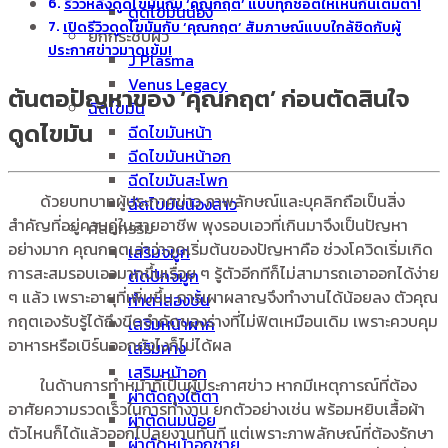
รีวิวหลังดูดไขมันกับ ‘คุณกฤต’ แบบทุกช็อตให้เห็นกันเต็มตา!
ดูดไขมันน่อง
เปิดรีวิวดูดไขมันกับ ‘คุณกฤต’ สัมภาษณ์แบบใกล้ชิดกับผู้
ยกกระชับผิว
ประกาศข่าวมาดเข้ม!
J Plasma
Venus Legacy
ต้นตอปัญหาของ ‘คุณกฤต’ ก่อนตัดสินใจ
ฉีดไขมัน
ดูดไขมัน
ฉีดไขมันหน้า
ฉีดไขมันหน้าอก
ฉีดไขมันสะโพก
ด้วยบทบาทผู้ประกาศข่าว ภาพลักษณ์และบุคลิกถือเป็นสิ่ง
ฉีดไขมันน้องสาว
สำคัญที่อยู่ควบคู่ในสายอาชีพ พุงรอบเอวที่เกินมาจึงเป็นปัญหา
ศัลยกรรม
อย่างมาก คุณกฤตเล่าว่าจุดเริ่มต้นของปัญหาคือ ช่วงโควิดเริ่มเกิด
เสริมจมูก
การสะสมรอบเอวมากขึ้นเรื่อย ๆ รู้ตัวอีกทีก็ไม่สามารถเอาออกได้ง่าย
ตัดปีกจมูก
ๆ แล้ว เพราะอายุที่เพิ่มขึ้น การเผาผลาญจึงทำงานได้น้อยลง ตัวคุณ
ทำตาสองชั้น
กฤตเองรับรู้ได้ถึงขีดจำกัดของร่างที่ไม่ฟิตเหมือนเดิม เพราะควบคุม
เสริมหน้าผาก
อาหารหรือเบิร์นออกยังไงก็ไม่ได้ผล
เสริมคาง
เสริมหน้าอก
ในด้านการทำหน้าที่เป็นผู้ประกาศข่าว หากมีเหตุการณ์ที่ต้อง
ผ่าตัดถุงใต้ตา
อาศัยความรวดเร็วในการทำงาน ยกตัวอย่างเช่น พร้อมหยิบเสื้อผ้า
ผ่าตัดนมน้อย
ตัวไหนก็ได้แล้วออกไปลุยงานทันที แต่เพราะภาพลักษณ์ที่ต้องรักษา
ผ่าตัดหน้าอกชาย