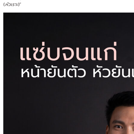
(
หัวเราะ
)”