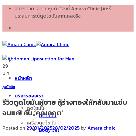
Skip
อยากสวย...อยากหุ่นดี ต้องที่ Amara Clinic | แชร์
to
ประสบการณ์ดูดไขมันจากเคสจริง
content
29
ม.ค.
หน้าหลัก
ดูดไขมัน
บริการของเรา
รีวิวดูดไขมันผู้ชาย กู้ร่างทองให้กลับมาแซ่บ
ดูดไขมัน
จนแก่! กับ ‘คุณกฤต’
ดูดไขมัน
เครื่องดูดไขมัน
Posted on
29/01/2025
28/02/2025
by
Amara clinic
Body Jet