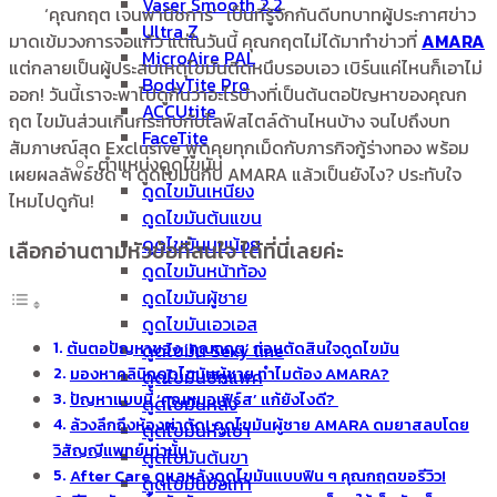
Vaser Smooth 2.2
‘คุณกฤต เจนพานิชการ’ เป็นที่รู้จักกันดีบทบาทผู้ประกาศข่าว
Ultra Z
มาดเข้มวงการจอแก้ว แต่ในวันนี้ คุณกฤตไม่ได้มาทำข่าวที่
AMARA
MicroAire PAL
แต่กลายเป็นผู้ประสบเหตุไขมันติดหนึบรอบเอว เบิร์นแค่ไหนก็เอาไม่
BodyTite Pro
ออก! วันนี้เราจะพาไปดูกันว่าอะไรบ้างที่เป็นต้นตอปัญหาของคุณก
ACCUtite
ฤต ไขมันส่วนเกินกระทบกับไลฟ์สไตล์ด้านไหนบ้าง จนไปถึงบท
FaceTite
สัมภาษณ์สุด Exclusive พูดคุยทุกเม็ดกับภารกิจกู้ร่างทอง พร้อม
ตำแหน่งดูดไขมัน
เผยผลลัพธ์ชัด ๆ ดูดไขมันกับ AMARA แล้วเป็นยังไง? ประทับใจ
ดูดไขมันเหนียง
ไหมไปดูกัน!
ดูดไขมันต้นแขน
ดูดไขมันนมน้อย
เลือกอ่านตามหัวข้อที่สนใจ ได้ที่นี่เลยค่ะ
ดูดไขมันหน้าท้อง
ดูดไขมันผู้ชาย
ดูดไขมันเอวเอส
ต้นตอปัญหาของ ‘คุณกฤต’ ก่อนตัดสินใจดูดไขมัน
ดูดไขมัน Sexy line
มองหาคลินิกดูดไขมันผู้ชาย ทำไมต้อง AMARA?
ดูดไขมันซิกแพค
ปัญหาแบบนี้ ‘คุณหมอเฟิร์ส’ แก้ยังไงดี?
ดูดไขมันหลัง
ล้วงลึกถึงห้องผ่าตัด! ดูดไขมันผู้ชาย AMARA ดมยาสลบโดย
ดูดไขมันหัวเข่า
วิสัญญีแพทย์เท่านั้น
ดูดไขมันต้นขา
After Care ดูแลหลังดูดไขมันแบบฟิน ๆ คุณกฤตขอรีวิว!
ดูดไขมันข้อเท้า