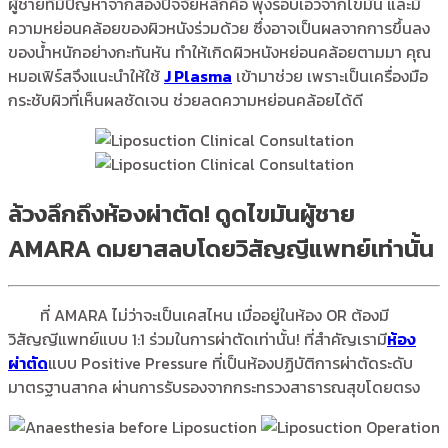
ผู้ชายที่มีปัญหาจากสองปัจจัยหลักคือ พุงรอบเอวจากไขมัน และมี
ความหย่อนคล้อยของผิวหนังร่วมด้วย ซึ่งอาจเป็นผลจากการขึ้นลง
ของน้ำหนักอย่างกะทันหัน ทำให้เกิดผิวหนังหย่อนคล้อยตามมา คุณ
หมอเฟิร์สจึงแนะนำให้ใช้
J Plasma
เข้ามาช่วย เพราะเป็นเครื่องมือ
กระชับผิวที่เห็นผลชัดเจน ช่วยลดความหย่อนคล้อยได้ดี
ล้วงลึกถึงห้องผ่าตัด! ดูดไขมันผู้ชาย
AMARA ดมยาสลบโดยวิสัญญีแพทย์เท่านั้น
ที่ AMARA ไม่ว่าจะเป็นเคสไหน เมื่ออยู่ในห้อง OR ต้องมี
วิสัญญีแพทย์แบบ 1:1 ร่วมในการผ่าตัดเท่านั้น! ที่สำคัญเรามี
ห้อง
ผ่าตัด
แบบ Positive Pressure ที่เป็นห้องปฏิบัติการผ่าตัดระดับ
มาตรฐานสากล ผ่านการรับรองจากกระทรวงสาธารณสุขโดยตรง