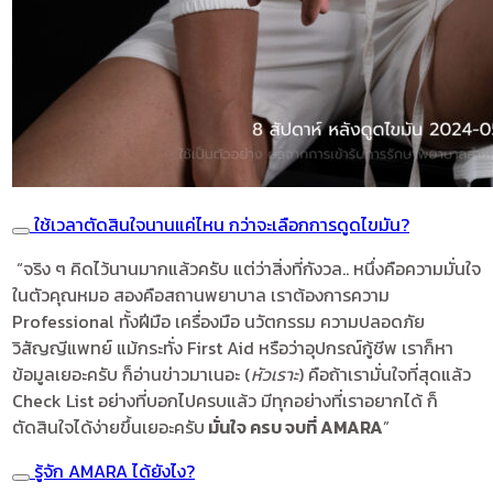
ใช้เวลาตัดสินใจนานแค่ไหน กว่าจะเลือกการดูดไขมัน?
“จริง ๆ คิดไว้นานมากแล้วครับ แต่ว่าสิ่งที่กังวล.. หนึ่งคือความมั่นใจ
ในตัวคุณหมอ สองคือสถานพยาบาล เราต้องการความ
Professional ทั้งฝีมือ เครื่องมือ นวัตกรรม ความปลอดภัย
วิสัญญีแพทย์ แม้กระทั่ง First Aid หรือว่าอุปกรณ์กู้ชีพ เราก็หา
ข้อมูลเยอะครับ ก็อ่านข่าวมาเนอะ (
หัวเราะ
) คือถ้าเรามั่นใจที่สุดแล้ว
Check List อย่างที่บอกไปครบแล้ว มีทุกอย่างที่เราอยากได้ ก็
ตัดสินใจได้ง่ายขึ้นเยอะครับ
มั่นใจ ครบ จบที่ AMARA
”
รู้จัก AMARA ได้ยังไง?