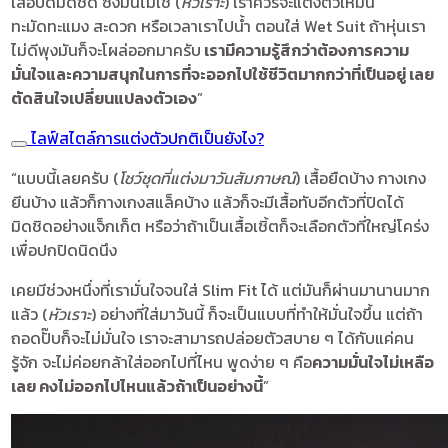
เสื้อปิดมิดชิด ซึ่งมันไม่ใช่ (
หัวเราะ
) เราควรจะแต่งตัวให้มัน
ทะมัดทะแมง สะดวก หรือเวลาเราไปน้ำ ตอนใส่ Wet Suit ถ้าหุ่นเรา
ไม่ดีพุงมันก็จะโผล่ออกมาครับ
เรามีความรู้สึกว่าต้องการความ
มั่นใจและความสนุกในการที่จะออกไปใช้ชีวิตมากกว่าที่เป็นอยู่ เลย
ตัดสินใจเปลี่ยนแปลงตัวเอง
”
ไลฟ์สไตล์การแต่งตัวปกติเป็นยังไง?
“แบบนี้เลยครับ (
โชว์ชุดที่แต่งมาวันสัมภาษณ์
) เสื้อยืดบ้าง กางเกง
ยีนบ้าง แล้วก็กางเกงสแล็คบ้าง แล้วก็จะมีเสื้อทับอีกตัวที่ปิดได้
มิดชิดอย่างแจ็กเก็ต หรือว่าถ้าเป็นเสื้อเชิ้ตก็จะเลือกตัวที่ใหญ่โคร่ง
เพื่อปกปิดนิดนึง
เคยมีช่วงหนึ่งที่เรามั่นใจจนใส่ Slim Fit ได้ แต่มันก็ผ่านมานานมาก
แล้ว (
หัวเราะ
) อย่างที่ใส่มาวันนี้ ก็จะเป็นแบบที่ทำให้มั่นใจขึ้น แต่ถ้า
ถอดปั๊บก็จะไม่มั่นใจ เราจะสามารถปล่อยตัวสบาย ๆ ได้กับแค่คน
รู้จัก จะไม่ค่อยกล้าใส่ออกไปที่ไหน พูดง่าย ๆ คือ
ความมั่นใจไม่เหลือ
เลย คงไม่ออกไปไหนแล้วถ้าเป็นอย่างนี้
”