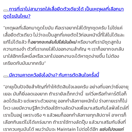
การที่เราไม่สามารถใส่เสื้อยืดตัวเดียวได้ เป็นเหตุผลที่เลือกมา
ดูดไขมันไหม?
“เหตุผลที่เลือกมาดูดไขมัน คือเราอยากใส่ได้ทุกชุดครับ ไม่ใช่แค่
เสื้อยืดตัวเดียว ไม่ว่าจะเป็นสูทที่เคยตัดไว้ก่อนหน้านี้ที่ใส่ไม่ได้และ
แก้ไม่ได้แล้ว ก็
อยากจะกลับไปใส่มันใหม่
หรือบางทีเรามีชุดสูทใน
ความทรงจำ ตัวที่เราเคยใส่ไปออกงานสำคัญ ๆ เราก็อยากจะกลับ
มาใส่อีกครั้งหนึ่งหรือเวลาไปออกงานจะได้หาชุดง่ายขึ้น ไม่ต้อง
เครียดกับมันมากครับ”
มีความคาดหวังยังไงบ้าง? กับการตัดสินใจครั้งนี้
“อายุเป็นปัจจัยสำคัญที่ทำให้ตัดสินใจเลยครับ อย่างที่บอกว่ายิ่งอายุ
เยอะ มันก็ยิ่งลดเองยาก ถ้าเรายังเด็กกว่านี้ แค่วิ่งหรือทำคาร์ดิโอก็
ลดได้แล้ว แต่เพราะด้วยอายุ ออกกำลังกายหนักไป ร่างกายเราก็ไม่
ไหว เลยมีความรู้สึกว่าต้องใช้ทางลัดบ้างเพื่อมาเสริมกับไลฟ์สไตล์ที่
เราเป็นอยู่ เพราะจริง ๆ แล้วผมก็ออกกำลังกายทุกสัปดาห์ อาหารก็
เลือกกินแต่ไม่ได้เคร่งมาก ถ้าเราใช้ทางลัดปุ๊บ แล้วมาเสริมกับสิ่งที่
เราควบคุมมันได้ ผมว่ามันจะ Maintain ไปต่อได้อีก
แซ่บไปจนแก่