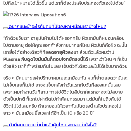
ไปถึงเป้าหมายได้เร็วขึ้น แต่เราก็ต้องประคับประคองตัวเองไปด้วย”
อยากแนะนำอะไรกับคนที่มีปัญหาเหมือนเราบ้างไหม?
“ถ้าด้วยวัยเรา อายุมันห้ามไม่ได้หรอกครับ ผิวเรามันก็หย่อนคล้อย
ไปตามอายุ ต่อให้คุณออกกำลังกายมากแค่ไหน ผิวมันก็คือผิว ฉะนั้น
เรายื้อได้อย่างเดียวก็คือ
ลดอายุผิวลงมา
ส่วนตัวแล้วผมว่า
J
Plasma กับดูดไขมันมันก็ตอบโจทย์ตรงนี้ได้
เพราะว่าไหน ๆ ก็เจ็บ
ตัวแล้ว เราก็ทำพร้อมกันไปเลย เจ็บตัวทีเดียวและไม่ได้เจ็บมากด้วย
จริง ๆ มีคนมาขอคำปรึกษาผมเยอะเหมือนกัน ผมก็ย้ำตลอดว่ามันจะ
ไม่เจ็บเลยก็ไม่ใช่ อาจจะเจ็บหลังทำวันแรกกับวันที่สองแค่นั้นเลย
เพราะผมทำงานวันที่สาม การใช้ชีวิตในสัปดาห์แรกอาจจะไม่สบาย
ตัวเป็นปกติ ก็เราไปผ่าตัดไปทำศัลยกรรมมา แต่มันก็ไม่ถึงกับใช้
ชีวิตไม่ได้เลยครับ ถ้าเรายอมให้เวลากับมันตรงนี้ แล้วประคองไป
ยาว ๆ มันเหมือนยื้อเวลาได้อีกเป็น 10 หรือ 20 ปี”
ถ้ามีคนมาถามว่าทำแล้วคุ้มไหม จะตอบว่ายังไง?