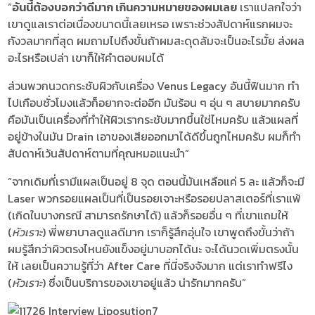
“
อันนี้ต้องบอกว่าดีมาก เกินความหมายของผมเลย
เราแปลกใจว่า
เขาดูแลเราต่อเนื่องขนาดนี้เลยเหรอ เพราะช่วงสัปดาห์แรกผมจะ
กังวลมากที่สุด ผมถามไปถึงขั้นถ้าผมสะดุดล้มจะเป็นอะไรมั้ย ส่งผล
อะไรหรือเปล่า เขาก็ให้คำตอบผมได้
ส่วนพวกนวดกระชับผิวกับเครื่อง Venus Legacy อันนี้ฟินมาก ทำ
ไปเกือบชั่วโมงแล้วก็อยากจะต่ออีก มันร้อน ๆ อุ่น ๆ สบายมากครับ
คือมันเป็นเครื่องที่ทำให้ผิวเรากระชับมากขึ้นใช่ไหมครับ แล้วแผลที่
อยู่ข้างในมัน Drain เอาของเสียออกมาได้ดีขึ้นถูกไหมครับ ผมก็ทำ
สัปดาห์เว้นสัปดาห์ตามที่คุณหมอแนะนำ”
“จากเดิมที่เรามีแผลเป็นอยู่ 8 จุด ตอนนี้มันเหลือแค่ 5 ละ แล้วก็จะมี
Laser พวกรอยแผลเป็นที่เป็นรอยเจาะหรือรอยปลาสเตอร์ที่เราแพ้
(เกิดในบางกรณี สามารถรักษาได้) แล้วก็รอยอื่น ๆ ที่เขาแถมให้
(
หัวเราะ
) พี่พยาบาลดูแลดีมาก เราก็รู้สึกอุ่นใจ เขาพูดถึงขั้นว่าถ้า
ผมรู้สึกว่าผิวตรงไหนยังแข็งอยู่มาบอกได้นะ จะได้นวดเพิ่มตรงนั้น
ให้ เลยเป็นความรู้ที่ว่า After Care ที่นี่จริงจังมาก แต่เราทำฟรีไง
(
หัวเราะ
) ซึ่งเป็นบริการของเขาอยู่แล้ว น่ารักมากครับ”