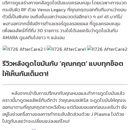
บริการดูแลร่างกายหลังดูดไขมันแบบครอบคลุม โดยเฉพาะการนวด
กระชับผิว RF ด้วย Venus Legacy ที่คุณกฤตบอกกับทีมงานว่าชอบ
ตัวนี้เป็นพิเศษ จนถึงขั้นบอกว่าขอนวดต่ออีกยาว ๆ
แค่ 45 นาทีไม่
พอ!
นอกจากนี้ยังมีการทำเลเซอร์ดูแลรอยแผล ที่ดูแลครอบคลุม
เพื่อผลลัพธ์ที่ดีถึง 30 รายการ วางใจได้เลยครับว่าดูดไขมันกับ
AMARA ดูแลกันไปยาว ๆ แน่นอน
รีวิวหลังดูดไขมันกับ ‘คุณกฤต’ แบบทุกช็อต
ให้เห็นกันเต็มตา!
หลังจากเข้ารับการปรึกษากับคุณหมอและทำการดูดไขมันแล้ว
คราวนี้มาดูดผลลัพธ์กันดีกว่า ว่าคุณหมอเฟิร์ส จะดูดไขมันให้คุณจะ
ออกมาตามที่คุณกฤตคาดหวังไหม แต่ต้องขอบอกก่อนนะครับว่า ยัง
อยู่ในช่วงครึ่งทางของการทำกระชับสัดส่วนด้วย J Plasma ไปด้วย
ไปดูกันเลยว่าจะเปลี่ยนแปลงแค่ไหน!