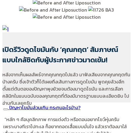
เปิดรีวิวดูดไขมันกับ ‘คุณกฤต’ สัมภาษณ์
แบบใกล้ชิดกับผู้ประกาศข่าวมาดเข้ม!
หลังจากเห็นผลลัพธ์จากคุณกฤตไปแล้ว มาฟังเสียงจากคุณกฤตกัน
บ้างครับ ซึ่งเจ้าตัวก็ได้เผยถึงเส้นทางการดูดไขมัน พูดคุยล้วงลึก
ตั้งแต่ต้นตอของปัญหาพุงย้วยจนต้องมาดูดไขมัน และการเลือก
คลินิกในแบบฉบับของคุณกฤตที่ต้องมีมาตรฐานแบบละเอียดยิบ ไป
อ่านกันเลยครับ
ปัญหาไขมันส่วนเกิน กระทบอะไรบ้าง?
“หลัก ๆ คือบุคลิกภาพ การแต่งตัว หรือตอนอยากโชว์หุ่นครับ
เพราะบางทีเราไปทะเล ก็อยากถอดเสื้อแบบมั่นใจ
แล้วเราต้องมาใส่