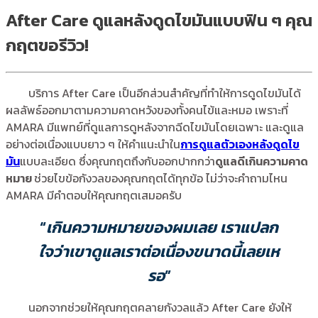
After Care ดูแลหลังดูดไขมันแบบฟิน ๆ คุณ
กฤตขอรีวิว!
บริการ After Care เป็นอีกส่วนสำคัญที่ทำให้การดูดไขมันได้
ผลลัพธ์ออกมาตามความคาดหวังของทั้งคนไข้และหมอ เพราะที่
AMARA มีแพทย์ที่ดูแลการดูหลังจากฉีดไขมันโดยเฉพาะ และดูแล
อย่างต่อเนื่องแบบยาว ๆ ให้คำแนะนำใน
การดูแลตัวเองหลังดูดไข
มัน
แบบละเอียด ซึ่งคุณกฤตถึงกับออกปากกว่า
ดูแลดีเกินความคาด
หมาย
ช่วยไขข้อกังวลของคุณกฤตได้ทุกข้อ ไม่ว่าจะคำถามไหน
AMARA มีคำตอบให้คุณกฤตเสมอครับ
“
เกินความหมายของผมเลย
เราแปลก
ใจว่าเขาดูแลเราต่อเนื่องขนาดนี้เลยเห
รอ
”
นอกจากช่วยให้คุณกฤตคลายกังวลแล้ว After Care ยังให้