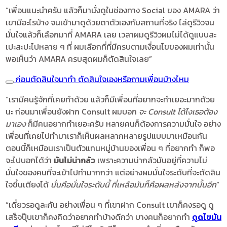
“เพื่อนแนะนำครับ แล้วก็มานั่งดูในช่องทาง Social ของ AMARA ว่า
เขามีอะไรบ้าง จนเข้ามาดูด้วยตาตัวเองกับสถานที่จริง ไล่ดูรีวิวจน
มั่นใจแล้วก็เลือกมาที่ AMARA เลย เวลาผมดูรีวิวผมไม่ได้ดูแบบสะ
เปะสะปะไปหลาย ๆ ที่ ผมเลือกที่ที่มีครบตามเงื่อนไขของผมเท่านั้น
พอเห็นว่า AMARA ครบสุดผมก็ตัดสินใจเลย”
ก่อนตัดสินใจมาทำ ตัดสินใจเองหรือถามเพื่อนบ้างไหม
“เรามีคนรู้จักที่เคยทำด้วย แล้วก็มีเพื่อนที่อยากจะทำเยอะมากด้วย
นะ ก่อนมาเพื่อนยังฝาก Consult ผมบอก
จะ Consult ได้ไงเธอต้อง
มาเอง
ก็มีคนอยากทำเยอะครับ หลายคนก็ต้องการความมั่นใจ อย่าง
เพื่อนที่เคยไปทำมาเราก็เห็นผลหลากหลายรูปแบบมาเหมือนกัน
ตอนนี้ก็เหมือนเราเป็นตัวแทนหมู่บ้านของเพื่อน ๆ ที่อยากทำ ก็พอ
จะไปบอกได้ว่า
มันไม่น่ากลัว
เพราะความน่ากลัวมันอยู่ที่ความไม่
มั่นใจของคนที่จะเข้าไปทำมากกว่า แต่อย่างผมมั่นใจระดับที่จะตัดสิน
ใจขึ้นเตียงได้
นั่นคือมั่นใจระดับนี้ ที่เหลือมันก็คือผลหลังจากนั้นอีก
”
“เดี๋ยวรอดูละกัน อย่างเพื่อน ๆ ที่เขาฝาก Consult เขาก็คงรอดู ดู
เสร็จปุ๊บเขาก็คงคิดว่าอยากทำบ้างดีกว่า บางคนก็อยากทำ
ดูดไขมัน