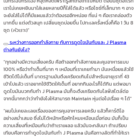
ไม่กระฉับกระเฉง หงุดหงิดเพราะรู้สึกเทอะทะไปหมด ตอนนี้ชุดอะไรที่
เราไม่เคยหยิบมาใส่เลยหลายปีก็ใส่ได้แล้ว หรือไซซ์ที่เล็กมาก ๆ อาจ
จะยังใส่ไม่ได้ก็มีแผนแล้วว่าต้องรออีกหน่อย ที่แน่ ๆ คือเราคล่องตัว
มากขึ้น แต่งตัวสนุก เปลี่ยนชุดบ่อยขึ้น ไปทะเลครั้งหนึ่งก็คือ 1 วัน 8
ชุด (
หัวเราะ
)”
ระหว่างการออกกำลังกาย กับการดูดไขมันกับและ J Plasma
ต่างกันยังไง?
“ทุกอย่างมีความเสี่ยงครับ คือถ้าออกกำลังกายและคุมอาหารแบบ
100% หรือว่าทำเต็มที่มาก ๆ เหมือนที่เราเคยทำมา มันเหนื่อยแล้วใช้
ชีวิตได้ไม่เต็มที่ มาตรฐานมันตึงเครียดเกินไปสำหรับอายุเราที่ 43
เข้าไปแล้ว เราอยากใช้ชีวิตให้เต็มที่ อยากกินอะไรก็ได้กิน แต่พอมา
ดูดไขมันบวกกับทำ J Plasma มันก็จะตึงเครียดกับไลฟ์สไตล์ต่อ
จากนี้มากกว่าว่าทำยังไงให้สามารถ Maintain หุ่นต่อไปเรื่อย ๆ ได้”
“ผมไม่เคยละเลยเรื่องของการคุมอาหารเลยครับ แล้วก็คาร์ดิโอ
อย่างสม่ำเสมอ ซึ่งไม่ได้หนักหรือหักโหมเหมือนเมื่อก่อน มันก็เป็น
ความเสี่ยงที่เหมือนกับว่าถ้าเราเผลอ แล้วมันจะกลับมา ถ้าเปรียบ
เทียบคือการทำดูดไขมันกับทำ J Plasma มันคือทางลัดที่ทำให้เรา