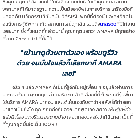
ซึ่งคุณกฤตได้ตั้งโจทย์ไว้ในใจคือความมั่นใจในตัวคุณหมอ สถาน
พยาบาลที่ได้มาตรฐาน ความเป็นมืออาชีพในการบริการ เครื่องมือที่
ปลอดภัย นวัตกรรมที่ทันสมัย วิสัญญีแพทย์ที่ต้องมี และละเอียดไป
จนถึงการกู้ชีพหากเกิดสถานการณ์ฉุกเฉิน รวมถึง
เคสรีวิว
ที่มีให้อ่าน
เยอะมาก ซึ่งทั้งหมดที่กล่าวมานี้ คุณกฤตบอกว่า AMARA มีทุกอย่าง
ที่ตาม Check list ที่ตั้งไว้
“
เข้ามาดูด้วยตาตัวเอง พร้อมดูรีวิว
ด้วย
จนมั่นใจแล้วก็เลือกมาที่ AMARA
เลย!
”
จริง ๆ แล้ว AMARA ก็เป็นที่รู้จักในหมู่เพื่อน ๆ อยู่แล้วผ่านการ
บอกต่อกันมา คุณกฤตเล่าว่าจริง ๆ แล้วที่เลือกที่นี่ ก็เพราะมีรุ่นพี่มา
ใช้บริการ AMARA มาก่อน และได้เห็นเองกับตาว่าผลลัพธ์ที่ทำออก
มาแล้วเป็นยังไง คุณกฤตถึงกับออกปากพูดเองเลยว่า
เห็นรุ่นพี่ทำ
แล้วดี ก็อยากเจริญรอยตามบ้าง
เลยตกลงปลงใจว่าที่นี่แหละ เป็นที่
ที่คุณกฤตมั่นใจเต็ม 100% !