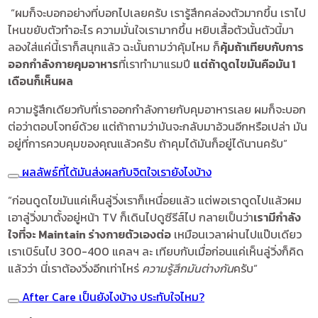
“ผมก็จะบอกอย่างที่บอกไปเลยครับ เรารู้สึกคล่องตัวมากขึ้น เราไป
ไหนขยับตัวทำอะไร ความมั่นใจเรามากขึ้น หยิบเสื้อตัวนั้นตัวนี้มา
ลองใส่แค่นี้เราก็สนุกแล้ว ฉะนั้นถามว่าคุ้มไหม ก็
คุ้มถ้าเทียบกับการ
ออกกำลังกายคุมอาหาร
ที่เราทำมาแรมปี
แต่ถ้าดูดไขมันคือมัน 1
เดือนก็เห็นผล
ความรู้สึกเดียวกับที่เราออกกำลังกายกับคุมอาหารเลย ผมก็จะบอก
ต่อว่าตอบโจทย์ด้วย แต่ถ้าถามว่ามันจะกลับมาอ้วนอีกหรือเปล่า มัน
อยู่ที่การควบคุมของคุณแล้วครับ ถ้าคุมได้มันก็อยู่ได้นานครับ”
ผลลัพธ์ที่ได้มันส่งผลกับจิตใจเรายังไงบ้าง
“ก่อนดูดไขมันแค่เห็นลู่วิ่งเราก็เหนื่อยแล้ว แต่พอเราดูดไปแล้วผม
เอาลู่วิ่งมาตั้งอยู่หน้า TV ก็เดินไปดูซีรีส์ไป กลายเป็นว่า
เรามีกำลัง
ใจที่จะ Maintain ร่างกายตัวเองต่อ
เหมือนเวลาผ่านไปแป๊บเดียว
เราเบิร์นไป 300-400 แคลฯ ละ เทียบกับเมื่อก่อนแค่เห็นลู่วิ่งก็คิด
แล้วว่า นี่เราต้องวิ่งอีกเท่าไหร่
ความรู้สึกมันต่างกัน
ครับ”
After Care เป็นยังไงบ้าง ประทับใจไหม?