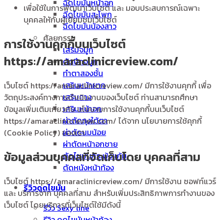
ฉีดไขมันหน้าอก
เพื่อใช้ในการพัฒนาเว็บไซต์ และ มอบประสบการณ์เฉพาะ
ฉีดไขมันสะโพก
บุคคลใหักับผู้เยี่ยมชมเว็บไซต์
ฉีดไขมันน้องสาว
ศัลยกรรม
การใช้งานคุกกี้บนเว็บไซต์
เสริมจมูก
https://amaraclinicreview.com/
ตัดปีกจมูก
ทำตาสองชั้น
เสริมหน้าผาก
เว็บไซต์ https://amaraclinicreview.com/ มีการใช้งานคุกกี้ เพื่อ
เสริมคาง
วัตถุประสงค์ทางการดำเนินงานของเว็บไซต์ ท่านสามารถศึกษา
เสริมหน้าอก
ข้อมูลเพิ่มเติมเกี่ยวกับ นโยบายการใช้งานคุกกี้บนเว็บไซต์
ผ่าตัดถุงใต้ตา
https://amaraclinicreview.com/ ได้จาก นโยบายการใช้คุกกี้
ผ่าตัดนมน้อย
(Cookie Policy) ของเรา
ผ่าตัดหน้าอกชาย
ข้อมูลส่วนบุคคลที่จัดเก็บโดย บุคคลที่สาม
ตัดไขมันกระพุ้งแก้ม
ตัดหนังหน้าท้อง
เว็บไซต์ https://amaraclinicreview.com/ มีการใช้งาน ซอฟท์แวร์
รีวิวดูดไขมัน
และ บริการจาก บุคคลที่สาม สำหรับเพิ่มประสิทธิภาพการทำงานของ
เว็บไซต์ โดยบริการที่เว็บไซต์ใช้มีดังนี้
รีวิว Sexy line
รีวิว ดูดไขมันหน้าท้อง