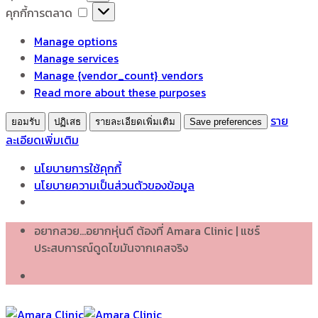
เก็บ
คุกกี้
คุกกี้การตลาด
สถิติ
การ
Manage options
ตลาด
Manage services
Manage {vendor_count} vendors
Read more about these purposes
ราย
ยอมรับ
ปฏิเสธ
รายละเอียดเพิ่มเติม
Save preferences
ละเอียดเพิ่มเติม
นโยบายการใช้คุกกี้
นโยบายความเป็นส่วนตัวของข้อมูล
Skip
อยากสวย...อยากหุ่นดี ต้องที่ Amara Clinic | แชร์
to
ประสบการณ์ดูดไขมันจากเคสจริง
content