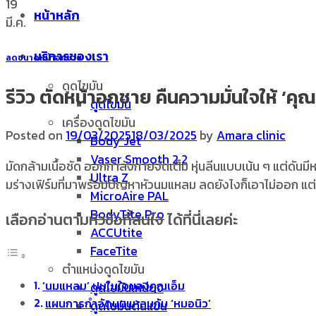
19
หน้าหลัก
มี.ค.
บริการของเรา
ลดขนาดหน้าอกชาย
ดูดไขมัน
รีวิว ตัดหน้าอกชาย คืนความมั่นใจให้ ‘คุณ
ดูดไขมัน
เครื่องดูดไขมัน
Posted on
19/03/2025
18/03/2025
by
Amara clinic
Body Jet
Vaser Smooth 2.2
มัดกล้ามเนื้อชัด ออกกำลังกายจัดเต็ม หุ่นลีนแบบเน้น ๆ แต่ดันม
Ultra Z
มร่างเฟิร์มที่มาพร้อมปัญหาหัวนมแหลม ลดยังไงก็เอาไม่ออก แต่ท
MicroAire PAL
BodyTite Pro
เลือกอ่านตามหัวข้อที่สนใจ ได้ที่นี่เลยค่ะ
ACCUtite
FaceTite
ตำแหน่งดูดไขมัน
‘นมแหลม’ ปมในใจของคุณเอ็ม
ดูดไขมันเหนียง
แผนการกำจัดนมแหลมกับ ‘หมอนิว’
ดูดไขมันต้นแขน