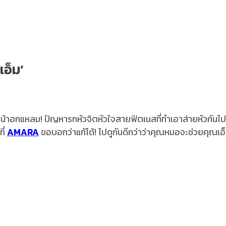
เอ็ม’
ีหน้าอกแหลม! ปัญหารกหัวจิตหัวใจสายฟิตเนสที่ทำเอาส่ายหัวกันไปตา
ี่
AMARA
ขอบอกว่าแก้ได้! ไปดูกันดีกว่าว่าคุณหมอจะช่วยคุณเอ