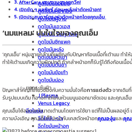
AfterCare แถมตามดูแลทุกวีค!
ดูดไขมันนมน้อย
เปิดชัด ๆ ผลลัพธ์ ก่อน-หลังผ่าตัดหน้าอก!
ดูดไขมันหน้าท้อง
เปิดประสบการ์ตรงผ่าตัดหน้าอกโดยคุณเอ็ม
ดูดไขมันผู้ชาย
ดูดไขมันเอวเอส
‘นมแหลม’ ปมในใจของคุณเอ็ม
ดูดไขมัน Sexy line
ดูดไขมันซิกแพค
ดูดไขมันหลัง
‘คุณเอ็ม’ หนุ่มสายกล้ามที่เผชิญกับปัญหาก้อนเนื้อที่เต้านม ท
ดูดไขมันหัวเข่า
ทำให้เต้านมเกิดความผิดปกติ ถ้าคลำหน้าอกก็รับรู้ได้ถึงก้อนเน
ดูดไขมันต้นขา
ดูดไขมันข้อเท้า
ดูดไขมันน่อง
ยกกระชับผิว
ปัญหาสำคัญที่เกี่ยวข้องกับความมั่นใจคือ
การแต่งตัว
จากเดิมที
J Plasma
รับรูปแบบเดิม ก็อาจทำให้เห็นหัวนมนูนออกมาชัดเจน และคุณเอ็ม
Venus Legacy
ฉีดไขมัน
คุณเอ็มได้ลองลดขนาดเต้านมโดยการใช้ยา แต่ก็ไม่เป็นผลอยู่ดี เพร
ฉีดไขมันหน้า
ความบังเอิญ คุณเอ็มก็ไปเจอกับเคสตัดหน้าอก
คุณองุ่น
และ
คุ
ฉีดไขมันหน้าอก