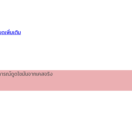
ดเพิ่มเติม
บการณ์ดูดไขมันจากเคสจริง