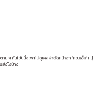
ม ๆ กัน! วันนี้จะพาไปดูเคสผ่าตัดหน้าอก ‘คุณเอ็ม’ หนุ่
็มยังไงบ้าง